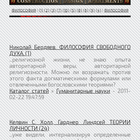
ФИЛОСОФИЯ
|
(1)
(2)
(3)
(7)
(10)
(5)
(8)
(6)
(9)
(4)
|
ФИЛОСОФИЯ
Николай Бердяев. ФИЛОСОФИЯ СВОБОДНОГО
ДУХА. (1)
...религиозной жизни, не знаю опыта
авторитарной веры, авторитарной
религиозности. Можно ли возражать против
этого факта догматическими формулами или
отвлеченными богословскими теориями?
Каталог статей
»
Гуманитарные науки
- 2011-
02-22 19:47:59
Келвин С. Холл, Гарднер Линдсей ТЕОРИИ
ЛИЧНОСТИ (24)
...уже видели, интернализируя определенные