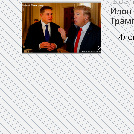
20.10.2024, 
Илон 
Трамп
Ило