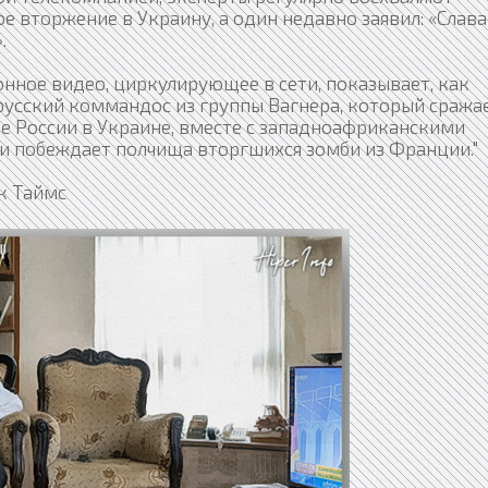
е вторжение в Украину, а один недавно заявил: «Слава
.
нное видео, циркулирующее в сети, показывает, как
русский коммандос из группы Вагнера, который сража
не России в Украине, вместе с западноафриканскими
и побеждает полчища вторгшихся зомби из Франции."
к Таймс