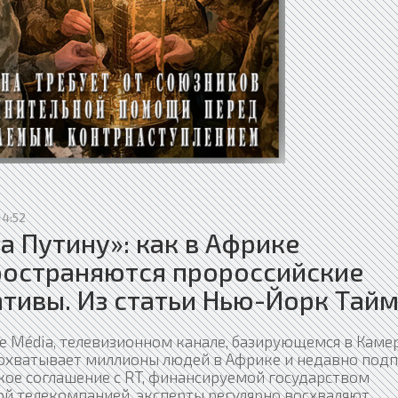
14:52
а Путину»: как в Африке
ространяются пророссийские
тивы. Из статьи Нью-Йорк Тай
ue Média, телевизионном канале, базирующемся в Каме
охватывает миллионы людей в Африке и недавно подп
кое соглашение с RT, финансируемой государством
ой телекомпанией, эксперты регулярно восхваляют