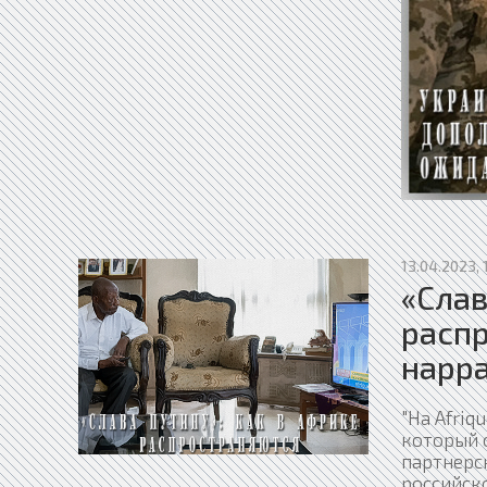
13.04.2023, 
«Слав
расп
нарра
"На Afriq
который 
партнерс
российск