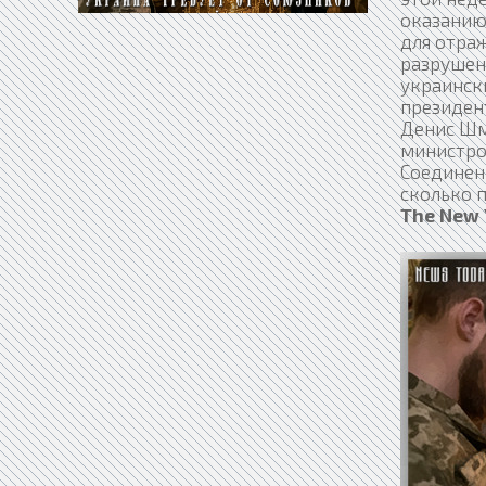
оказанию
для отра
разрушен
украинск
президен
Денис Шм
министро
Соединен
сколько п
The New 