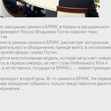
ло заседание саммита БРИКС в Казани в расширенном
 Президент России Владимир Путин озвучил план
тия.
ании в рамках саммита БРИКС рассмотрят актуальные
деятельности объединения, прежде всего, в экономиче
арной сферах, сказал Путин.
ется многополярная модель, которая запускает нову
та, в первую очередь за счет стран Глобального Юга и
 и, естественно, государств БРИКС», — заявил президе
 проходит второй день 16-го саммита БРИКС. На перво
нее заседание собрались только представители десяти
ъединения.
...