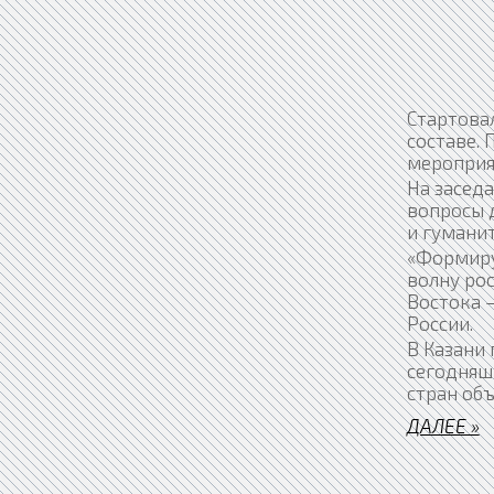
Стартова
составе.
мероприя
На засед
вопросы 
и гуманит
«Формиру
волну рос
Востока –
России.
В Казани
сегодняш
стран об
ДАЛЕЕ »