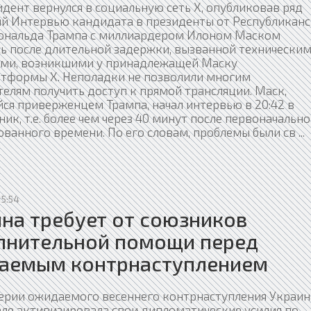
дент вернулся в социальную сеть Х, опубликовав ряд
й Интервью кандидата в президенты от Республикан
ональда Трампа с миллиардером Илоном Маском
сь после длительной задержки, вызванной технически
ми, возникшими у принадлежащей Маску
тформы Х. Неполадки не позволили многим
елям получить доступ к прямой трансляции. Маск,
ся приверженцем Трампа, начал интервью в 20:42 в
ик, т.е. более чем через 40 минут после первоначально
ованного времени. По его словам, проблемы были св
...
15:54
на требует от союзников
лнительной помощи перед
аемым контрнаступлением
ерии ожидаемого весеннего контрнаступления Украин
еле активизировала свои дипломатические усилия по