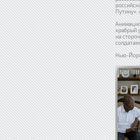
российско
Путину». »
Анимацио
храбрый 
на сторо
солдатам
Нью-Йор