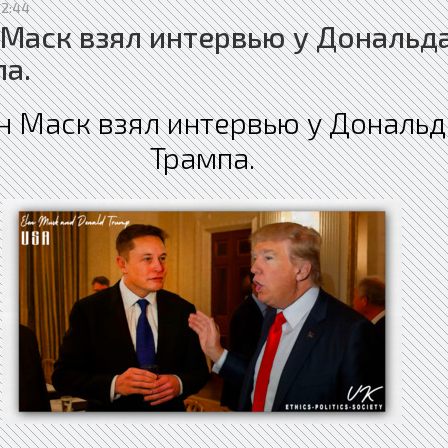
12:44
Маск взял интервью у Дональд
а.
н Маск взял интервью у Дональд
Трампа.