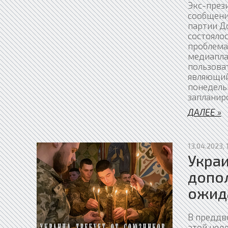
Экс-прези
сообщени
партии Д
состояло
проблема
медиапла
пользоват
являющий
понедельн
запланир
ДАЛЕЕ »
13.04.2023, 
Украи
допо
ожид
В преддв
этой нед