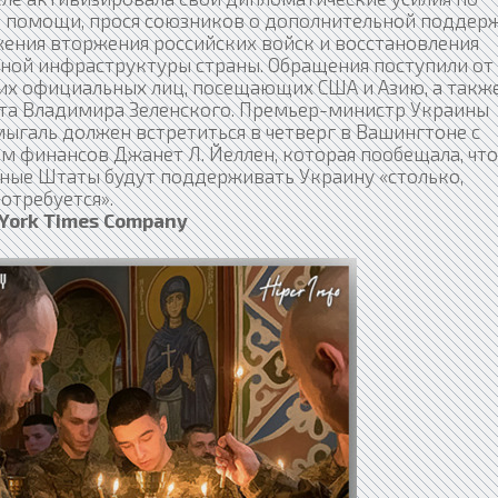
 помощи, прося союзников о дополнительной поддер
жения вторжения российских войск и восстановления
ной инфраструктуры страны. Обращения поступили от
их официальных лиц, посещающих США и Азию, а также
та Владимира Зеленского. Премьер-министр Украины
ыгаль должен встретиться в четверг в Вашингтоне с
м финансов Джанет Л. Йеллен, которая пообещала, что
ные Штаты будут поддерживать Украину «столько,
отребуется».
York Times Company