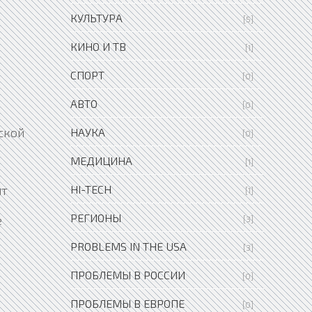
КУЛЬТУРА
[5]
КИНО И ТВ
[1]
СПОРТ
[0]
АВТО
[0]
ской
НАУКА
[0]
МЕДИЦИНА
ю
[1]
HI-TECH
нт
[1]
РЕГИОНЫ
е
[3]
PROBLEMS IN THE USA
[3]
ПРОБЛЕМЫ В РОССИИ
[0]
ПРОБЛЕМЫ В ЕВРОПЕ
[0]