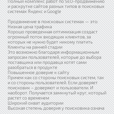
Полный комплекс работ по SEO-продвижению
и раскрутке сайтов разных типов в поисковых
системах Яндекс и Google
Продвижение в поисковых системах — это:
Низкая цена трафика
Хорошо проведенная оптимизация создаст
огромный поток входящих клиентов, за
которых не нужно будет никому платить
Клиенты на ранней стадии
Это возможно благодаря информационным
запросам пользователей, которые до выбора
поставщика или продавца хотят сами
разобраться в продукте
Повышенное доверие к сайту
Причем как со стороны поисковых систем, так
и со стороны пользователей. Если доверяет
поисковик – доверяют и пользователи. И
наоборот. Получается замкнутый круг, который
растет со временем
Широкий охват аудитории
Высокая степень доверия у поисковика означа
...