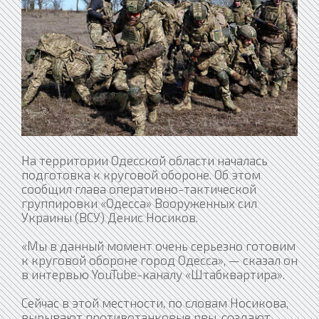
На территории Одесской области началась
подготовка к круговой обороне. Об этом
сообщил глава оперативно-тактической
группировки «Одесса» Вооруженных сил
Украины (ВСУ) Денис Носиков.
«Мы в данный момент очень серьезно готовим
к круговой обороне город Одесса», — сказал он
в интервью YouTube-каналу «Штабквартира».
Сейчас в этой местности, по словам Носикова,
вырывают противотанковые рвы, создают