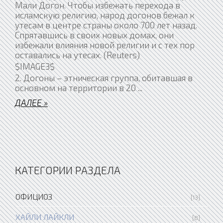
Мали Догон. Чтобы избежать перехода в
исламскую религию, народ догонов бежал к
утесам в центре страны около 700 лет назад.
Спрятавшись в своих новых домах, они
избежали влияния новой религии и с тех пор
оставались на утесах. (Reuters)
$IMAGE3$
2. Догоны – этническая группа, обитавшая в
основном на территории в 20
...
ДАЛЕЕ »
КАТЕГОРИИ РАЗДЕЛА
ОФИЦИОЗ
[13]
ХАЙЛИ ЛАЙКЛИ
[8]