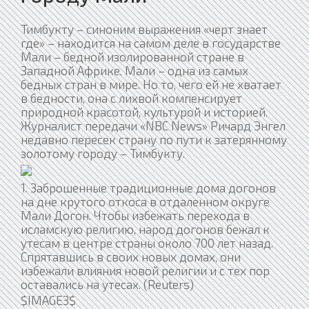
Тимбукту – синоним выражения «черт знает
где» – находится на самом деле в государстве
Мали – бедной изолированной стране в
Западной Африке. Мали – одна из самых
бедных стран в мире. Но то, чего ей не хватает
в бедности, она с лихвой компенсирует
природной красотой, культурой и историей.
Журналист передачи «NBC News» Ричард Энгел
недавно пересек страну по пути к затерянному
золотому городу – Тимбукту.
1. Заброшенные традиционные дома догонов
на дне крутого откоса в отдаленном округе
Мали Догон. Чтобы избежать перехода в
исламскую религию, народ догонов бежал к
утесам в центре страны около 700 лет назад.
Спрятавшись в своих новых домах, они
избежали влияния новой религии и с тех пор
оставались на утесах. (Reuters)
$IMAGE3$