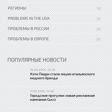
РЕГИОНЫ
[3]
PROBLEMS IN THE USA
[3]
ПРОБЛЕМЫ В РОССИИ
[0]
ПРОБЛЕМЫ В ЕВРОПЕ
[0]
ПОПУЛЯРНЫЕ НОВОСТИ
14.04.2015, 22:16
Кэти Перри стала лицом итальянского
модного бренда
17.05.2015, 14:58
Городские прогулки: новая рекламная
кампания Gucci