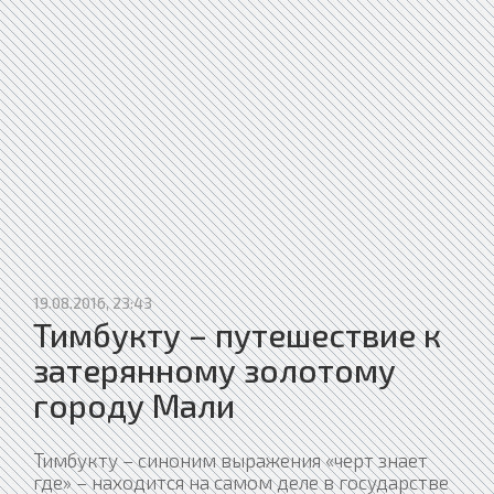
19.08.2016, 23:43
Тимбукту – путешествие к
затерянному золотому
городу Мали
Тимбукту – синоним выражения «черт знает
где» – находится на самом деле в государстве