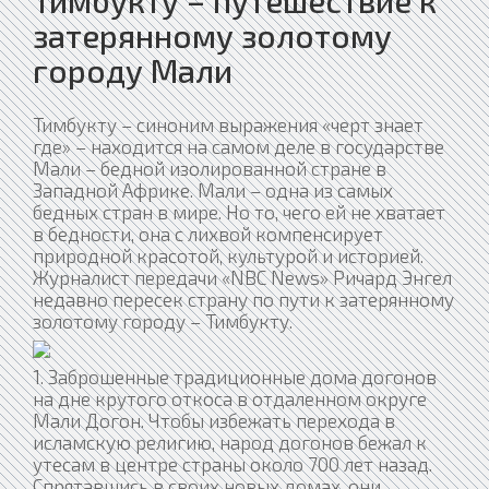
Тимбукту – путешествие к
затерянному золотому
городу Мали
Тимбукту – синоним выражения «черт знает
где» – находится на самом деле в государстве
Мали – бедной изолированной стране в
Западной Африке. Мали – одна из самых
бедных стран в мире. Но то, чего ей не хватает
в бедности, она с лихвой компенсирует
природной красотой, культурой и историей.
Журналист передачи «NBC News» Ричард Энгел
недавно пересек страну по пути к затерянному
золотому городу – Тимбукту.
1. Заброшенные традиционные дома догонов
на дне крутого откоса в отдаленном округе
Мали Догон. Чтобы избежать перехода в
исламскую религию, народ догонов бежал к
утесам в центре страны около 700 лет назад.
Спрятавшись в своих новых домах, они