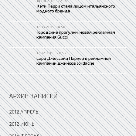
14.04.2015, 22:16
Кэти Перри стала лицом итальянского
модного бренда
17.05.2015, 14:58
Городские прогулки: новая рекламная
кампания Gucci
17.02.2015, 20:52
Сара Джессика Паркер в рекламной
кампании джинсов Jordache
АРХИВ ЗАПИСЕЙ
2012 АПРЕЛЬ
2012 ИЮНЬ
2014 ФЕВРАЛЬ