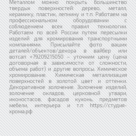
Металлом можно покрыть большинство
твердых поверхностей: дерево, металл,
керамику, пластик, лепнину и т.п. Работаем на
профессиональном оборудовании с
соблюдением всех правил технологии.
Работаем по всей России путем пересылки
изделий для хромирования транспортными
компаниями. Присылайте фото ваших
деталей/объектов/декора в вайбер или
вотсап +79209215050 – уточним цену (цена
договорная в зависимости от сложности,
объема работ) и другие вопросы. Химическое
хромирование. Химическая металлизация
поверхностей в золотой цвет и оттенки.
Декоративное золочение. Золочение изделий,
золочение окладов, церковной утвари,
иконостасов, фасадов кухонь, предметов
мебели, интерьера и т.п https://студия-
хрома.рф