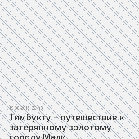
19.08.2016, 23:43
Тимбукту – путешествие к
затерянному золотому
городу Мали