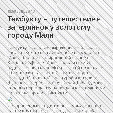
19.08.2016, 23:43
Тимбукту – путешествие к
затерянному золотому
городу Мали
Тимбукту – синоним выражения «черт знает
где» – находится на самом деле в государстве
Мали – бедной изолированной стране в
Западной Африке. Мали – одна из самых
бедных стран в мире. Но то, чего ей не хватает
в бедности, она с лихвой компенсирует
природной красотой, культурой и историей.
Журналист передачи «NBC News» Ричард Энгел
недавно пересек страну по пути к затерянному
золотому городу – Тимбукту.
1. Заброшенные традиционные дома догонов
на дне крутого откоса в отдаленном округе