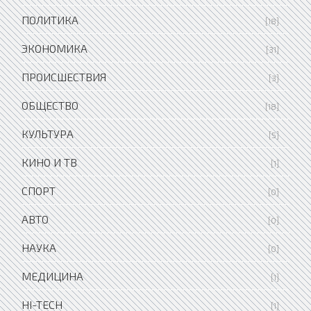
ПОЛИТИКА
[18]
ЭКОНОМИКА
[31]
ПРОИСШЕСТВИЯ
[3]
ОБЩЕСТВО
[18]
КУЛЬТУРА
[5]
КИНО И ТВ
[1]
СПОРТ
[0]
АВТО
[0]
НАУКА
[0]
МЕДИЦИНА
[1]
HI-TECH
[1]