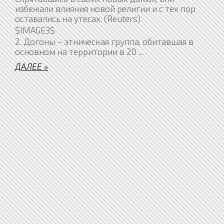
избежали влияния новой религии и с тех пор
оставались на утесах. (Reuters)
$IMAGE3$
2. Догоны – этническая группа, обитавшая в
основном на территории в 20
...
ДАЛЕЕ »