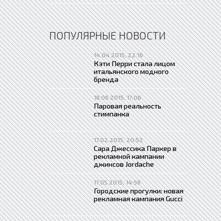
ПОПУЛЯРНЫЕ НОВОСТИ
14.04.2015, 22:16
Кэти Перри стала лицом
итальянского модного
бренда
18.06.2015, 17:06
Паровая реальность
стимпанка
17.02.2015, 20:52
Сара Джессика Паркер в
рекламной кампании
джинсов Jordache
17.05.2015, 14:58
Городские прогулки: новая
рекламная кампания Gucci