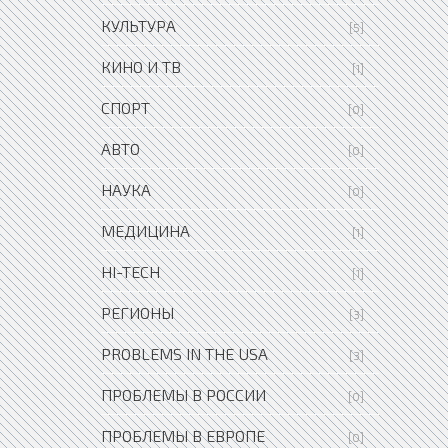
КУЛЬТУРА
[5]
КИНО И ТВ
[1]
СПОРТ
[0]
АВТО
[0]
НАУКА
[0]
МЕДИЦИНА
[1]
HI-TECH
[1]
РЕГИОНЫ
[3]
PROBLEMS IN THE USA
[3]
ПРОБЛЕМЫ В РОССИИ
[0]
ПРОБЛЕМЫ В ЕВРОПЕ
[0]