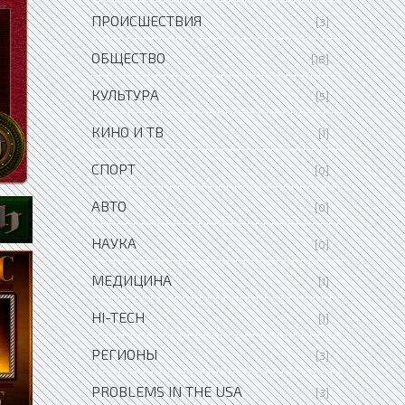
ПРОИСШЕСТВИЯ
[3]
ОБЩЕСТВО
[18]
КУЛЬТУРА
[5]
КИНО И ТВ
[1]
СПОРТ
[0]
АВТО
[0]
НАУКА
[0]
МЕДИЦИНА
[1]
HI-TECH
[1]
РЕГИОНЫ
[3]
PROBLEMS IN THE USA
[3]