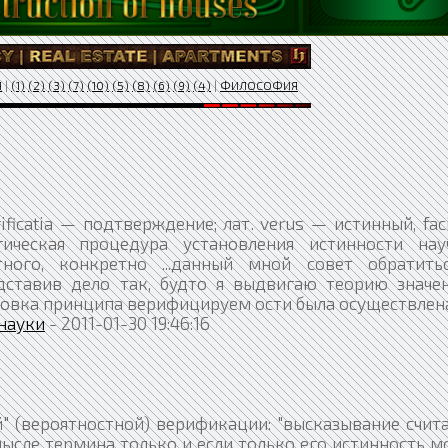
Я
|
(1)
(2)
(3)
(7)
(10)
(5)
(8)
(6)
(9)
(4)
|
ФИЛОСОФИЯ
icatia — подтверждение; лат. verus — истинный, fa
ическая процедура установления истинности нау
ного, конкретно ...данный мной совет обратить
ставив дело так, будто я выдвигаю теорию значени
овка принципа верифицируем ости была осуществлен
науки
- 2011-01-30 19:46:16
ой" (вероятностной) верификации: "высказывание счит
сле термина только и если только его истинность м