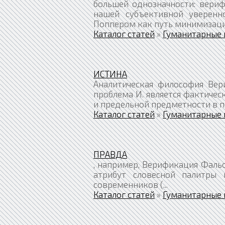
большей однозначности: вериф
нашей субъективной уверенно
Поппером как путь минимизации
Каталог статей
»
Гуманитарные 
ИСТИНА
Аналитическая философия Вер
проблема И. является фактичес
и предельной предметности в п
Каталог статей
»
Гуманитарные 
ПРАВДА
, например, Верификация Фальс
атрибут словесной палитры 
современников (...
Каталог статей
»
Гуманитарные 