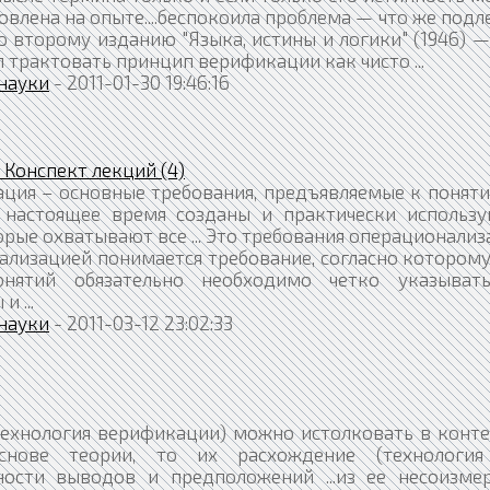
лена на опыте....беспокоила проблема — что же под
 второму изданию "Языка, истины и логики" (1946) 
 трактовать принцип верификации как чисто ...
науки
- 2011-01-30 19:46:16
 Конспект лекций (4)
ция – основные требования, предъявляемые к поняти
настоящее время созданы и практически использу
рые охватывают все ... Это требования операционали
ализацией понимается требование, согласно которому
нятий обязательно необходимо четко указыват
 ...
науки
- 2011-03-12 23:02:33
(технология верификации) можно истолковать в конт
снове теории, то их расхождение (технология
ности выводов и предположений ...из ее несоизме