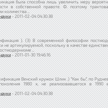
икация была способна лишь увеличить меру вероятн
сти в собственной правоте. Ф. поэтому трактова
 количества ...
науки
- 2011-02-04 04:30:38
ификация ). (3) В современной философии постмод
ки не артикулируемой, поскольку в качестве единств
остмодернизме ...
науки
- 2011-01-30 19:46:16
ификация Венский кружок Шлик .) "Как бы", по Рудне
поколения 1980 х, не реализовавшегося в 1990 
науки
- 2011-02-04 04:30:38