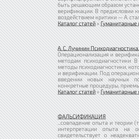
быть решающим образом установ
верификации. В предисловии ко
воздействием критики — А. стал
Каталог статей
»
Гуманитарные 
А. С. Лучинин Психодиагностика.
Операционализация и верифика
методам психодиагностики В 
методы психодиагностики, кото
и верификации. Под операцион
введении новых научных по
конкретные процедуры, приемы и
Каталог статей
»
Гуманитарные 
ФАЛЬСИФИКАЦИЯ
...совпадение опыта и теории 
интерпретации опыта на о
свидетельствует о неадекват