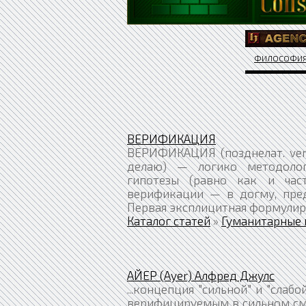
ФИЛОСОФИ
ВЕРИФИКАЦИЯ
ВЕРИФИКАЦИЯ (позднелат. verif
делаю) — логико методолог
гипотезы (равно как и част
верификации — в догму, пред
Первая эксплицитная формулир
Каталог статей
»
Гуманитарные 
АЙЕР (Ayer) Алфред Джулс
...концепция "сильной" и "слаб
верифицируемым в сильном смы