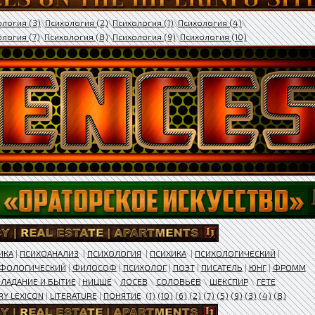
ология (3)
\
Психология (2)
\
Психология (1)
\
Психология (4)
\
логия (7)
\
Психология (8)
\
Психология (9)
\
Психология (10)
ИКА
|
ПСИХОАНАЛИЗ
|
ПСИХОЛОГИЯ
|
ПСИХИКА
|
ПСИХОЛОГИЧЕСКИЙ
|
ФОЛОГИЧЕСКИЙ
|
ФИЛОСОФ
|
ПСИХОЛОГ
|
ПОЭТ
|
ПИСАТЕЛЬ
|
ЮНГ
|
ФРОММ
ЛАДАНИЕ И БЫТИЕ
|
НИЦШЕ
\
ЛОСЕВ
\
СОЛОВЬЕВ
\
ШЕКСПИР
\
ГЕТЕ
RY LEXICON
|
LITERATURE
|
ПОНЯТИЕ
(1)
(10)
(6)
(2)
(7)
(5)
(9)
(3)
(4)
(8)