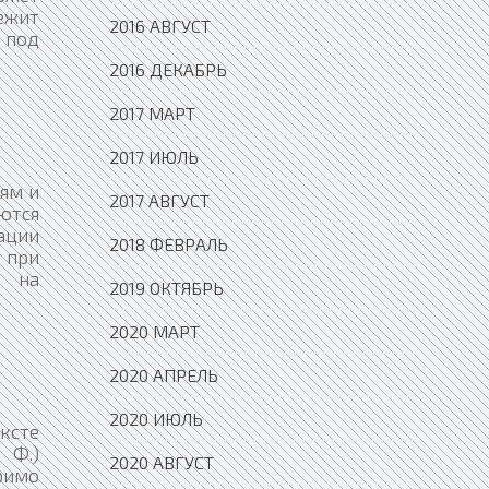
лежит
2016 АВГУСТ
— под
2016 ДЕКАБРЬ
2017 МАРТ
2017 ИЮЛЬ
ям и
2017 АВГУСТ
ются
зации
2018 ФЕВРАЛЬ
 при
ь на
2019 ОКТЯБРЬ
2020 МАРТ
2020 АПРЕЛЬ
2020 ИЮЛЬ
ексте
 Ф.)
2020 АВГУСТ
римо