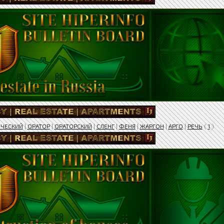
ЧЕСКИЙ
|
ОРАТОР
|
ОРАТОРСКИЙ
|
СЛЕНГ
|
ФЕНЯ
|
ЖАРГОН
|
АРГО
|
РЕЧЬ
(
1
)