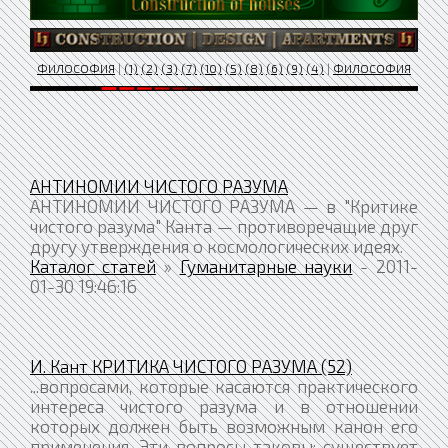
ФИЛОСОФИЯ
|
(1)
(2)
(3)
(7)
(10)
(5)
(8)
(6)
(9)
(4)
|
ФИЛОСОФИЯ
АНТИНОМИИ ЧИСТОГО РАЗУМА
АНТИНОМИИ ЧИСТОГО РАЗУМА — в "Критике
чистого разума" Канта — противоречащие друг
другу утверждения о космологических идеях.
Каталог статей
»
Гуманитарные науки
- 2011-
01-30 19:46:16
И. Кант КРИТИКА ЧИСТОГО РАЗУМА (52)
...вопросами, которые касаются практического
интереса чистого разума и в отношении
которых должен быть возможным канон его
применения. Эти вопросы таковы: существует