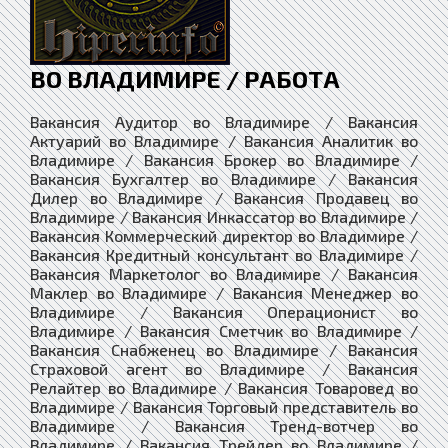
ВО ВЛАДИМИРЕ / РАБОТА
Вакансия Аудитор во Владимире / Вакансия Актуарий во Владимире / Вакансия Аналитик во Владимире / Вакансия Брокер во Владимире / Вакансия Бухгалтер во Владимире / Вакансия Дилер во Владимире / Вакансия Продавец во Владимире / Вакансия Инкассатор во Владимире / Вакансия Коммерческий директор во Владимире / Вакансия Кредитный консультант во Владимире / Вакансия Маркетолог во Владимире / Вакансия Маклер во Владимире / Вакансия Менеджер во Владимире / Вакансия Операционист во Владимире / Вакансия Сметчик во Владимире / Вакансия Снабженец во Владимире / Вакансия Страховой агент во Владимире / Вакансия Релайтер во Владимире / Вакансия Товаровед во Владимире / Вакансия Торговый представитель во Владимире / Вакансия Тренд-вотчер во Владимире / Вакансия Трейдер во Владимире / Вакансия Экономист во Владимире / Вакансия Экспедитор во Владимире / Вакансия Финансист во Владимире / Вакансия Кассир во Владимире / Вакансия Администратор базы данных во Владимире / Вакансия Веб-интегратор во Владимире / Вакансия Веб-мастер во Владимире / Вакансия Монтажник связи во Владимире / Вакансия Оператор ПК во Владимире / Вакансия Программист во Владимире / Вакансия Кодер во Владимире / Вакансия Веб-программист во Владимире / Вакансия Радист во Владимире / Вакансия Робототехник во Владимире / Вакансия Системный администратор во Владимире / Вакансия Телеграфист во Владимире / Вакансия Телефонист во Владимире / Вакансия Тестировщик во Владимире / Вакансия Медиа во Владимире / Вакансия Блоггер во Владимире / Вакансия Диктор во Владимире / Вакансия Контент-менеджер во Владимире / Вакансия Копирайтер во Владимире / Вакансия Машинистка во Владимире / Вакансия Переводчик во Владимире / Вакансия Тележурналист во Владимире / Вакансия Автослесарь во Владимире / Вакансия Автоэлектрик во Владимире / Вакансия Аккумуляторщик во Владимире / Вакансия Бондарь во Владимире / Вакансия Бульдозерист во Владимире / Вакансия Горняк во Владимире / Вакансия Грейдерист во Владимире / Вакансия Дизайнер-конструктор во Владимире / Вакансия Драпировщик во Владимире / Вакансия Заточник во Владимире / Вакансия Землекоп во Владимире / Вакансия Инженер во Владимире / Вакансия Инженер-акустик во Владимире / Вакансия Инженер-взрывотехник во Владимире / Вакансия Инженер-гальваник во Владимире / Вакансия Инженер-гидравлик во Владимире / Вакансия Инженер КИПиА во Владимире / Вакансия Инженер-конструктор во Владимире / Вакансия Инженер-механик во Владимире / Вакансия Инженер по Технике Безопасности во Владимире / Вакансия Инженер-системотехник во Владимире / Вакансия Инженер-строитель во Владимире / Вакансия Инженер-технолог во Владимире / Вакансия Инженер-физик во Владимире / Вакансия Инженер-электрик во Владимире / Вакансия Инженер-энергетик во Владимире / Вакансия Кабельщик во Владимире / Вакансия Каменотёс во Владимире / Вакансия Крановщик во Владимире / Вакансия Кровельщик во Владимире / Вакансия Кромкозакатчик во Владимире / Вакансия Кузнец во Владимире / Вакансия Лекальщик во Владимире / Вакансия Литейщик во Владимире / Вакансия Маляр во Владимире / Вакансия Маркшейдер во Владимире / Вакансия Машинист во Владимире / Вакансия Медник во Владимире / Вакансия Металлург во Владимире / Вакансия Механик во Владимире / Вакансия Монтажник во Владимире / Вакансия Моторист во Владимире / Вакансия Печник во Владимире / Вакансия Плиточник во Владимире / Вакансия Плотник во Владимире / Вакансия Промышленный альпинист во Владимире / Вакансия Проходчик во Владимире / Вакансия Радиомеханик во Владимире / Вакансия Распиловщик во Владимире / Вакансия Расточник во Владимире / Вакансия Рихтовщик во Владимире / Вакансия Сантехник во Владимире / Вакансия Сборщик во Владимире / Вакансия Сварщик во Владимире / Вакансия Слесарь во Владимире / Вакансия Скорняк во Владимире / Вакансия Сталевар во Владимире / Вакансия Столяр во Владимире / Вакансия Столяр-краснодеревщик во Владимире / Вакансия Строитель во Владимире / Вакансия Техник во Владимире / Вакансия Технолог во Владимире / Вакансия Токарь во Владимире / Вакансия Токарь-карусельщик во Владимире / Вакансия Формовщик во Владимире / Вакансия Фрезеровщик во Владимире / Вакансия Холодильщик во Владимире / Вакансия Шахтёр во Владимире / Вакансия Швея во Владимире / Вакансия Шлифовщик во Владимире / Вакансия Шорник во Владимире / Вакансия Штукатур во Владимире / Вакансия Электрик во Владимире / Вакансия Арматурщик во Владимире / Вакансия Асфальтобетонщик во Владимире / Вакансия Бетонщик во Владимире / Вакансия Дорожный рабочий во Владимире / Вакансия Землекоп во Владимире / Вакансия Известегасильщик во Владимире / Вакансия Изолировщик во Владимире / Вакансия Каменщик во Владимире / Вакансия Камнетес во Владимире / Вакансия Кессонщик во Владимире / Вакансия Кислотоупорщик во Владимире / Вакансия Комплектовщик во Владимире / Вакансия Копровщик во Владимире / Вакансия Кровельщик во Владимире / Вакансия Лепщик во Владимире / Вакансия Маляр во Владимире / Вакансия Машинист во Владимире / Вакансия Модельщик во Владимире / Вакансия Монтажник во Владимире / Вакансия Мостовщик во Владимире / Вакансия Наладчик во Владимире / Вакансия Облицовщик во Владимире / Вакансия Огнеупорщик во Владимире / Вакансия Оператор во Владимире / Вакансия Паркетчик во Владимире / Вакансия Паяльщик во Владимире / Вакансия Пескоструйщик во Владимире / Вакансия Печник во Владимире / Вакансия Плотник во Владимире / Вакансия Рабочий во Владимире / Вакансия Речной рабочий во Владимире / Вакансия Слесарь во Владимире / Вакансия Стекольщик во Владимире / Вакансия Столяр во Владимире / Вакансия Такелажник во Владимире / Вакансия Трубоклад во Владимире / Вакансия Футеровщик во Владимире / Вакансия Цементатор во Владимире / Вакансия Штукатур во Владимире / Вакансия Электромонтажник во Владимире / Вакансия Электромонтер во Владимире / Вакансия Электрослесарь во Владимире / Вакансия Инженер-лаборант во Владимире / Вакансия Инженер-химик во Владимире / Вакансия Химик во Владимире / Вакансия Верстальщик во Владимире / Вакансия Корректор во Владимире / Вакансия Переплётчик во Владимире / Вакансия Печатник во Владимире / Вакансия Редактор во Владимире / Вакансия Типограф во Владимире / Вакансия Водитель во Владимире / Вакансия Диспетчер во Владимире / Вакансия Кондуктор во Владимире / Вакансия Моторист во Владимире / Вакансия Проводник во Владимире / Вакансия Слесарь-механик во Владимире / Вакансия Стрелочник во Владимире / Вакансия Таксист во Владимире / Вакансия Экспедитор во Владимире / Вакансия Авиадиспетчер во Владимире / Вакансия Бортпроводник во Владимире / Вакансия Лоцман во Владимире / Вакансия Тальман во Владимире / Вакансия Шкипер во Владимире / Вакансия Актёр во Владимире / Вакансия Артист цирка во Владимире / Вакансия Архитектор во Владимире / Вакансия Брейдер во Владимире / Вакансия Вокалист во Владимире / Вакансия Визажист во Владимире / Вакансия Геймдизайнер во Владимире / Вакансия Гитарист во Владимире / Вакансия Гример во Владимире / Вакансия Диджей во Владимире / Вакансия Дизайнер во Владимире / Вакансия Дирижёр во Владимире / Вакансия Декоратор во Владимире / Вакансия Журналист во Владимире / Вакансия Звукорежиссёр во Владимире / Вакансия Златокузнец во Владимире / Вакансия Изобретатель во Владимире / Вакансия Иллюстратор во Владимире / Вакансия Имиджмейкер во Владимире / Вакансия Композитор во Владимире / Вакансия Кондитер во Владимире / Вакансия Мастер маникюра во Владимире / Вакансия Мастер педикюра во Владимире / Вакансия Манекенщица во Владимире / Вакансия Модель во Владимире / Вакансия Модельер во Владимире / Вакансия Музыкант во Владимире / Вакансия Парикмахер во Владимире / Вакансия Парфюмер во Владимире / Вакансия Писатель во Владимире / Вакансия Поэт во Владимире / Вакансия Программист во Владимире / Вакансия Режиссёр во Владимире / Вакансия Реставратор во Владимире / Вакансия Скульптор во Владимире / Вакансия Стилист Вакансия Танцор во Владимире / Вакансия Татуировщик во Владимире / Вакансия Флорист во Владимире / Вакансия Фотограф во Владимире / Вакансия Фотомодель во Владимире / Вакансия Хореограф во Владимире / Вакансия Ювелир во Владимире / Вакансия Художник во Владимире / Вакансия Дизайнер рекламы во Владимире / Вакансия Каскадёр во Владимире / Вакансия Сценарист во Владимире / Вакансия Задумщик во Владимире / Вакансия Бармен во Владимире / Вакансия Библиотекарь во Владимире / Вакансия Витолье во Владимире / Вакансия Горничная во Владимире / Вакансия Грузчик во Владимире / Вакансия Доула во Владимире / Вакансия Кладовщик во Владимире / Вакансия Кнопочник во Владимире / Вакансия Крупье Вакансия Лифтёр во Владимире / Вакансия Мастер маникюра во Владимире / Вакансия Менеджер во Владимире / Вакансия Мерчандайзер во Владимире / Вакансия Метрдотель во Владимире / Вакансия Няня во Владимире / Вакансия Оператор коллцентра во Владимире / Вакансия Официант Вакансия Парикмахер во Владимире / Вакансия Портной во Владимире / Вакансия Портье во Владимире / Вакансия Почтальон во Владимире / Вакансия Продавец во Владимире / Вакансия Сиделка во Владимире / Вакансия Сапожник во Владимире / Вакансия Сомелье во Владимире / Вакансия Телемастер во Владимире / Вакансия Торседор во Владимире / Вакансия Упаковщик во Владимире / Вакансия Флорист во Владимире / Вакансия Швейцар во Владимире / Вакансия Дворник во Владимире / Вакансия Клинер во Владимире / Вакансия Мусоропроводчик во Владимире / Вакансия Мусорщик во Владимире / Вакансия Садовник во Владимире / Вакансия Уборщик во Владимире / Вакансия Воспитатель во Владимире / Вакансия Декан во Владимире / Вакансия Дефектолог во Владимире / Вакансия Логопед во Владимире / Вакансия Педагог во Владимире / Вакансия Преподаватель во Владимире / Вакансия Проректор во Владимире / Вакансия Психолог во Владимире / Вакансия Ректор во Владимире / Вакансия Сурдопедагог во Владимире / Вакансия Тифлопедагог во Владимире / Вакансия УПермиль во Владимире / Вакансия Булочник во Владимире / Вакансия Квасник во Владимире / Вакансия Кондитер во Владимире / Вакансия Мельник во Владимире / Вакансия Месильщик во Владимире / Вакансия Пекарь во Владимире / Вак