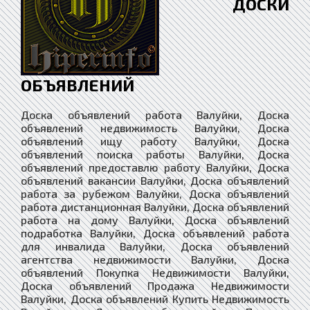
ДОСКИ
ОБЪЯВЛЕНИЙ
Доска объявлений работа Валуйки, Доска объявлений недвижимость Валуйки, Доска объявлений ищу работу Валуйки, Доска объявлений поиска работы Валуйки, Доска объявлений предоставлю работу Валуйки, Доска объявлений вакансии Валуйки, Доска объявлений работа за рубежом Валуйки, Доска объявлений работа дистанционная Валуйки, Доска объявлений работа на дому Валуйки, Доска объявлений подработка Валуйки, Доска объявлений работа для инвалида Валуйки, Доска объявлений агентства недвижимости Валуйки, Доска объявлений Покупка Недвижимости Валуйки, Доска объявлений Продажа Недвижимости Валуйки, Доска объявлений Купить Недвижимость Валуйки, Доска объявлений Продать Недвижимость Валуйки, Доска объявлений Аренда Недвижимости Валуйки, Доска объявлений Снять Недвижимость Валуйки, Доска объявлений Сдать Недвижимость Валуйки, Доска объявлений Покупка Квартира Валуйки, Доска объявлений Продажа Квартира Валуйки, Доска объявлений Купить Квартиру Валуйки, Доска объявлений Продать Квартиру Валуйки, Доска объявлений Аренда Квартир Валуйки, Доска объявлений Снять Квартиру Валуйки, Доска объявлений Сдать Квартиру Валуйки, Доска объявлений Покупка Дома Валуйки, Доска объявлений Продажа Дома Валуйки, Доска объявлений Купить Дом Валуйки, Доска объявлений Продать Дом Валуйки, Доска объявлений Аренда Дома Валуйки, Доска объявлений Снять Дом Валуйки, Доска объявлений Сдать Дом Валуйки, Доска объявлений Покупка Комнат Валуйки, Доска объявлений Продажа Комнат Валуйки, Доска объявлений Купить Комнату Валуйки, Доска объявлений Продать Комнату Валуйки, Доска объявлений Аренда Комнаты Валуйки, Доска объявлений Снять Комнату Валуйки, Доска объявлений Сдать Комнату Валуйки, Доска объявлений загородная недвижимость Валуйки, Доска объявлений коммерческая недвижимость Валуйки, Доска объявлений недвижимость за рубежом Валуйки, Доска объявлений риэлторы Валуйки, Доска объявлений строительство Валуйки, Доска объявлений строительство материалы Валуйки, Доска объявлений строительство оВалуйкиудование Валуйки, Доска объявлений столярные изделия Валуйки, Доска объявлений мебель Валуйки, Доска объявлений продажа изделий из древесины Валуйки, Доска объявлений продажа шпона и пиломатериалов Валуйки, Доска объявлений строительство домов Валуйки, Доска объявлений стекло изделия Валуйки, Доска объявлений сантехника купить Валуйки, Доска объявлений ландшафтный дизайн Валуйки, Доска объявлений архитектура и дизайн Валуйки, Доска объявлений предприятия организации Валуйки, Доска объявлений компании фирмы Валуйки, Доска объявлений бригады строителей Валуйки, Доска объявлений демонтаж разВалуйкика Валуйки, Доска объявлений монтаж сВалуйкика Валуйки, Доска объявлений установка соединение Валуйки, Доска объявлений вывоз мусора Валуйки, Доска объявлений клининг уВалуйкика Валуйки, Доска объявлений перепланировка помещений Валуйки, Доска объявлений перепланировка зданий Валуйки, Доска объявлений перепланировка сооружений Валуйки, Доска объявлений перепланировка квартиры Валуйки, Доска объявлений перепланировка дома Валуйки, Доска объявлений перепланировка участка Валуйки, Доска объявлений проектные работы Валуйки, Доска объявлений электромонтаж Валуйки, Доска объявлений ремонт и отделка Валуйки, Доска объявлений ремонт и обслуживание Валуйки, Доска объявлений отделка и дизайн квартир Валуйки, Доска объявлений дизайн интерьера Валуйки, Доска объявлений купить сруб дома Валуйки, Доска объявлений строительство коттеджей Валуйки, Доска объявлений дом в кредит Валуйки, Доска объявлений квартира в кредит Валуйки, Доска объявлений оцилиндрованное бревно Валуйки, Доска объявлений дом из бревна Валуйки, Доска объявлений клееный брус Валуйки, Доска объявлений дом из бруса Валуйки, Доска объявлений дом из кирпича Валуйки, Доска объявлений каркасные дома Валуйки, Доска объявлений бетон и железобетон Валуйки, Доска объявлений бетон купить Валуйки, Доска объявлений гипсокартон Валуйки, Доска объявлений штукатурные работы Валуйки, Доска объявлений малярные работы Валуйки, Доска объявлений облицовка Валуйки, Доска объявлений колодцы скважины Валуйки, Доска объявлений балкон лоджия Валуйки, Доска объявлений камины печи барбекю Валуйки, Доска объявлений ванная туалет под ключ Валуйки, Доска объявлений кухня отделка ремонт Валуйки, Доска объявлений окна двери купить Валуйки, Доска объявлений потолки заказать Валуйки, Доска объявлений полы ремонт Валуйки, Доска объявлений стены отделка Валуйки, Доска объявлений грузчики Валуйки, Доска объявлений подсобники разнорабочие Валуйки, Доска объявлений независимый эксперт Валуйки, Доска объявлений товары Валуйки, Доска объявлений товары из китая Валуйки, Доска объявлений товары с доставкой Валуйки, Доска объявлений услуги Валуйки, Доска объявлений поиск услуг и специалистов Валуйки, Доска объявлений оказание услуг Валуйки, Доска объявлений предложения услуг и сервисов Валуйки, Доска объявлений услуги купить и доставить Валуйки, Доска объявлений услуги и предложения Валуйки, Доска объявлений магазин Валуйки, Доска объявлений интернет-магазин Валуйки, Доска объявлений магазин оВалуйкиудование Валуйки, Доска объявлений средства связи Валуйки, Доска объявлений табачные изделия Валуйки, Доска объявлений одежда и обувь Валуйки, Доска объявлений текстиль Валуйки, Доска объявлений галантерея Валуйки, Доска объявлений текстильная галантерея Валуйки, Доска объявлений зоотовары Валуйки, Доска объявлений интернет-зоомагазин Валуйки, Доска объявлений животные Валуйки, Доска объявлений растения Валуйки, Доска объявлений цветы Валуйки, Доска объявлений семена и саженцы Валуйки, Доска объявлений канцтовары Валуйки, Доска объявлений книги и печать Валуйки, Доска объявлений косметика парфюмерия Валуйки, Доска объявлений подарки сувениры Валуйки, Доска объявлений ювелирные изделия часы Валуйки, Доска объявлений бытовая техника Валуйки, Доска объявлений электроника Валуйки, Доска объявлений хозяйственные товары Валуйки, Доска объявлений товары для детей Валуйки, Доска объявлений товары услуги для спорта Валуйки, Доска объявлений для презентаций Валуйки, Доска объявлений товары для сферы услуг Валуйки, Доска объявлений сырье и материалы Валуйки, Доска объявлений топливо гсм масла Валуйки, Доска объявлений нефть и нефтепродукты Валуйки, Доска объявлений дрова опилки Валуйки, Доска объявлений тара и упаковка Валуйки, Доска объявлений упаковочные материалы Валуйки, Доска объявлений специализированные товары Валуйки, Доска объявлений связь и телекоммуникации Валуйки, Доска объявлений складские услуги Валуйки, Доска объявлений логистика и склад Валуйки, Доска объявлений торговля оптовая розничная Валуйки, Доска объявлений торговля и обмен Валуйки, Доска объявлений службы доставки Валуйки, Доска объявлений общественное питание Валуйки, Доска объявлений бары рестораны кафе Валуйки, Доска объявлений бытовые услуги Валуйки, Доска объявлений видео аудио Валуйки, Доска объявлений мусор и утильсырье Валуйки, Доска объявлений деловые связи бизнес Валуйки, Доска объявлений интернет и телевидение Валуйки, Доска объявлений интернет и сми Валуйки, Доска объявлений информационная безопасность Валуйки, Доска объявлений информационные технологии Валуйки, Доска объявлений услуги разного профиля Валуйки, Доска объявлений комплексные услуги Валуйки, Доска объявлений медицинские услуги Валуйки, Доска объявлений развлекательные услуги Валуйки, Доска объявлений ремонтные работы услуги Валуйки, Доска объявлений ритуальные услуги Валуйки, Доска объявлений питьевая вода продажа Валуйки, Доска объявлений туристические компании услуги Валуйки, Доска объявлений образование и наука Валуйки, Доска объявлений магия Валуйки, Доска объявлений обслуживание торжеств Валуйки, Доска объявлений эмиграционные услуги Валуйки, Доска объявлений бухгалтерский аудит Валуйки, Доска объявлений безопасность охрана Валуйки, Доска объявлений веб-дизайн / web design Валуйки, Доска объявлений гостиничные услуги Валуйки, Доска объявлений услуги переводчика Валуйки, Доска объявлений сертификация продукции Валуйки, Доска объявлений юридические услуги Валуйки, Доска объявлений услуги юриста Валуйки, Доска объявлений услуги адвоката Валуйки, Доска объявлений транспорт Валуйки, Доска объявлений авто Валуйки, Доска объявлений спецтехника и грузовики Валуйки, Доска объявлений ремонт транспорта Валуйки, Доска объявлений шины диски Валуйки, Доска объявлений автотюнинг аксессуары Валуйки, Доска объявлений аэрография Валуйки, Доска объявлений легковые автомобили Валуйки, Доска объявлений Продажа бу автомобилей Валуйки, Доска объявлений автомобиль с пробегом Валуйки, Доска объявлений дорожно-строительная техника Валуйки, Доска объявлений автобусы микроавтобусы Валуйки, Доска объявлений автомасла и автохимия Валуйки, Доска объявлений автозапчасти и оВалуйкиудование Валуйки, Доска объявлений попутный груз по россии Валуйки, Доска объявлений продать купить авто Валуйки, Доска объявлений обмен транспорта Валуйки, Доска объявлений мопеды скутеры купить Валуйки, Доска объявлений мотоциклы купить Валуйки, Доска объявлений мотороллеры квадроциклы Валуйки, Доска объявлений продажа мототехники Валуйки, Доска объявлений автомотошколы права цены Валуйки, Доска объявлений автостоянки автопарковки Валуйки, Доска объявлений автослесарь автомеханик Валуйки, Доска объявлений авторынки и авто сайты Валуйки, Доска объявлений автомобилестроение Валуйки, Доска объявлений внедорожники кроссоверы Валуйки, Доска объявлений джипы паркетники Валуйки, Доска объявлений субкомпактные хэтчбеки Валуйки, Доска объявлений Мини-SUV всех марок Валуйки, Доска объявлений автокаталоги Валуйки, Доска объявлений автосалоны автомагазины Валуйки, Доска объявлений автоюрист страхование Валуйки, Доска объявлений выкуп битых авто Валуйки, Доска объявлений автоломбард Валуйки, Доска объявлений аренда прокат авто Валуйки, Доска объявлений доставка грузов Валуйки, Доска объявлений сельхозтехника б/у купить Валуйки, Доска объявлений купить сельхозтехнику Валуйки, Доска объявлений трактора и тягачи Валуйки, Доска объявлений общественный транспорт Валуйки, Доска объявлений ж/д транспорт Валу