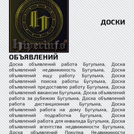
ДОСКИ
ОБЪЯВЛЕНИЙ
Доска объявлений работа Бугульма, Доска объявлений недвижимость Бугульма, Доска объявлений ищу работу Бугульма, Доска объявлений поиска работы Бугульма, Доска объявлений предоставлю работу Бугульма, Доска объявлений вакансии Бугульма, Доска объявлений работа за рубежом Бугульма, Доска объявлений работа дистанционная Бугульма, Доска объявлений работа на дому Бугульма, Доска объявлений подработка Бугульма, Доска объявлений работа для инвалида Бугульма, Доска объявлений агентства недвижимости Бугульма, Доска объявлений Покупка Недвижимости Бугульма, Доска объявлений Продажа Недвижимости Бугульма, Доска объявлений Купить Недвижимость Бугульма, Доска объявлений Продать Недвижимость Бугульма, Доска объявлений Аренда Недвижимости Бугульма, Доска объявлений Снять Недвижимость Бугульма, Доска объявлений Сдать Недвижимость Бугульма, Доска объявлений Покупка Квартира Бугульма, Доска объявлений Продажа Квартира Бугульма, Доска объявлений Купить Квартиру Бугульма, Доска объявлений Продать Квартиру Бугульма, Доска объявлений Аренда Квартир Бугульма, Доска объявлений Снять Квартиру Бугульма, Доска объявлений Сдать Квартиру Бугульма, Доска объявлений Покупка Дома Бугульма, Доска объявлений Продажа Дома Бугульма, Доска объявлений Купить Дом Бугульма, Доска объявлений Продать Дом Бугульма, Доска объявлений Аренда Дома Бугульма, Доска объявлений Снять Дом Бугульма, Доска объявлений Сдать Дом Бугульма, Доска объявлений Покупка Комнат Бугульма, Доска объявлений Продажа Комнат Бугульма, Доска объявлений Купить Комнату Бугульма, Доска объявлений Продать Комнату Бугульма, Доска объявлений Аренда Комнаты Бугульма, Доска объявлений Снять Комнату Бугульма, Доска объявлений Сдать Комнату Бугульма, Доска объявлений загородная недвижимость Бугульма, Доска объявлений коммерческая недвижимость Бугульма, Доска объявлений недвижимость за рубежом Бугульма, Доска объявлений риэлторы Бугульма, Доска объявлений строительство Бугульма, Доска объявлений строительство материалы Бугульма, Доска объявлений строительство оБугульмаудование Бугульма, Доска объявлений столярные изделия Бугульма, Доска объявлений мебель Бугульма, Доска объявлений продажа изделий из древесины Бугульма, Доска объявлений продажа шпона и пиломатериалов Бугульма, Доска объявлений строительство домов Бугульма, Доска объявлений стекло изделия Бугульма, Доска объявлений сантехника купить Бугульма, Доска объявлений ландшафтный дизайн Бугульма, Доска объявлений архитектура и дизайн Бугульма, Доска объявлений предприятия организации Бугульма, Доска объявлений компании фирмы Бугульма, Доска объявлений бригады строителей Бугульма, Доска объявлений демонтаж разБугульмака Бугульма, Доска объявлений монтаж сБугульмака Бугульма, Доска объявлений установка соединение Бугульма, Доска объявлений вывоз мусора Бугульма, Доска объявлений клининг уБугульмака Бугульма, Доска объявлений перепланировка помещений Бугульма, Доска объявлений перепланировка зданий Бугульма, Доска объявлений перепланировка сооружений Бугульма, Доска объявлений перепланировка квартиры Бугульма, Доска объявлений перепланировка дома Бугульма, Доска объявлений перепланировка участка Бугульма, Доска объявлений проектные работы Бугульма, Доска объявлений электромонтаж Бугульма, Доска объявлений ремонт и отделка Бугульма, Доска объявлений ремонт и обслуживание Бугульма, Доска объявлений отделка и дизайн квартир Бугульма, Доска объявлений дизайн интерьера Бугульма, Доска объявлений купить сруб дома Бугульма, Доска объявлений строительство коттеджей Бугульма, Доска объявлений дом в кредит Бугульма, Доска объявлений квартира в кредит Бугульма, Доска объявлений оцилиндрованное бревно Бугульма, Доска объявлений дом из бревна Бугульма, Доска объявлений клееный брус Бугульма, Доска объявлений дом из бруса Бугульма, Доска объявлений дом из кирпича Бугульма, Доска объявлений каркасные дома Бугульма, Доска объявлений бетон и железобетон Бугульма, Доска объявлений бетон купить Бугульма, Доска объявлений гипсокартон Бугульма, Доска объявлений штукатурные работы Бугульма, Доска объявлений малярные работы Бугульма, Доска объявлений облицовка Бугульма, Доска объявлений колодцы скважины Бугульма, Доска объявлений балкон лоджия Бугульма, Доска объявлений камины печи барбекю Бугульма, Доска объявлений ванная туалет под ключ Бугульма, Доска объявлений кухня отделка ремонт Бугульма, Доска объявлений окна двери купить Бугульма, Доска объявлений потолки заказать Бугульма, Доска объявлений полы ремонт Бугульма, Доска объявлений стены отделка Бугульма, Доска объявлений грузчики Бугульма, Доска объявлений подсобники разнорабочие Бугульма, Доска объявлений независимый эксперт Бугульма, Доска объявлений товары Бугульма, Доска объявлений товары из китая Бугульма, Доска объявлений товары с доставкой Бугульма, Доска объявлений услуги Бугульма, Доска объявлений поиск услуг и специалистов Бугульма, Доска объявлений оказание услуг Бугульма, Доска объявлений предложения услуг и сервисов Бугульма, Доска объявлений услуги купить и доставить Бугульма, Доска объявлений услуги и предложения Бугульма, Доска объявлений магазин Бугульма, Доска объявлений интернет-магазин Бугульма, Доска объявлений магазин оБугульмаудование Бугульма, Доска объявлений средства связи Бугульма, Доска объявлений табачные изделия Бугульма, Доска объявлений одежда и обувь Бугульма, Доска объявлений текстиль Бугульма, Доска объявлений галантерея Бугульма, Доска объявлений текстильная галантерея Бугульма, Доска объявлений зоотовары Бугульма, Доска объявлений интернет-зоомагазин Бугульма, Доска объявлений животные Бугульма, Доска объявлений растения Бугульма, Доска объявлений цветы Бугульма, Доска объявлений семена и саженцы Бугульма, Доска объявлений канцтовары Бугульма, Доска объявлений книги и печать Бугульма, Доска объявлений косметика парфюмерия Бугульма, Доска объявлений подарки сувениры Бугульма, Доска объявлений ювелирные изделия часы Бугульма, Доска объявлений бытовая техника Бугульма, Доска объявлений электроника Бугульма, Доска объявлений хозяйственные товары Бугульма, Доска объявлений товары для детей Бугульма, Доска объявлений товары услуги для спорта Бугульма, Доска объявлений для презентаций Бугульма, Доска объявлений товары для сферы услуг Бугульма, Доска объявлений сырье и материалы Бугульма, Доска объявлений топливо гсм масла Бугульма, Доска объявлений нефть и нефтепродукты Бугульма, Доска объявлений дрова опилки Бугульма, Доска объявлений тара и упаковка Бугульма, Доска объявлений упаковочные материалы Бугульма, Доска объявлений специализированные товары Бугульма, Доска объявлений связь и телекоммуникации Бугульма, Доска объявлений складские услуги Бугульма, Доска объявлений логистика и склад Бугульма, Доска объявлений торговля оптовая розничная Бугульма, Доска объявлений торговля и обмен Бугульма, Доска объявлений службы доставки Бугульма, Доска объявлений общественное питание Бугульма, Доска объявлений бары рестораны кафе Бугульма, Доска объявлений бытовые услуги Бугульма, Доска объявлений видео аудио Бугульма, Доска объявлений мусор и утильсырье Бугульма, Доска объявлений деловые связи бизнес Бугульма, Доска объявлений интернет и телевидение Бугульма, Доска объявлений интернет и сми Бугульма, Доска объявлений информационная безопасность Бугульма, Доска объявлений информационные технологии Бугульма, Доска объявлений услуги разного профиля Бугульма, Доска объявлений комплексные услуги Бугульма, Доска объявлений медицинские услуги Бугульма, Доска объявлений развлекательные услуги Бугульма, Доска объявлений ремонтные работы услуги Бугульма, Доска объявлений ритуальные услуги Бугульма, Доска объявлений питьевая вода продажа Бугульма, Доска объявлений туристические компании услуги Бугульма, Доска объявлений образование и наука Бугульма, Доска объявлений магия Бугульма, Доска объявлений обслуживание торжеств Бугульма, Доска объявлений эмиграционные услуги Бугульма, Доска объявлений бухгалтерский аудит Бугульма, Доска объявлений безопасность охрана Бугульма, Доска объявлений веб-дизайн / web design Бугульма, Доска объявлений гостиничные услуги Бугульма, Доска объявлений услуги переводчика Бугульма, Доска объявлений сертификация продукции Бугульма, Доска объявлений юридические услуги Бугульма, Доска объявлений услуги юриста Бугульма, Доска объявлений услуги адвоката Бугульма, Доска объявлений транспорт Бугульма, Доска объявлений авто Бугульма, Доска объявлений спецтехника и грузовики Бугульма, Доска объявлений ремонт транспорта Бугульма, Доска объявлений шины диски Бугульма, Доска объявлений автотюнинг аксессуары Бугульма, Доска объявлений аэрография Бугульма, Доска объявлений легковые автомобили Бугульма, Доска объявлений Продажа бу автомобилей Бугульма, Доска объявлений автомобиль с пробегом Бугульма, Доска объявлений дорожно-строительная техника Бугульма, Доска объявлений автобусы микроавтобусы Бугульма, Доска объявлений автомасла и автохимия Бугульма, Доска объявлений автозапчасти и оБугульмаудование Бугульма, Доска объявлений попутный груз по россии Бугульма, Доска объявлений продать купить авто Бугульма, Доска объявлений обмен транспорта Бугульма, Доска объявлений мопеды скутеры купить Бугульма, Доска объявлений мотоциклы купить Бугульма, Доска объявлений мотороллеры квадроциклы Бугульма, Доска объявлений продажа мототехники Бугульма, Доска объявлений автомотошколы права цены Бугульма, Доска объявлений автостоянки автопарковки Бугульма, Доска объявлений автослесарь автомеханик Бугульма, Доска объявлений авторынки и авто сайты Бугульма, Доска объявлений автомобилестроение Бугульма, Доска объявлений внедорожники кроссоверы Бугульма, Доска объявлений джипы паркетники Бугульма, Доска объявлений субкомпактные хэтчбеки Бугульма, Доска объявлений Мини-SUV всех марок Бугульма, Доска объявлений автокаталоги Бугульма, Доска объявлений автосалоны автомагазины Бугульма, Доска объявлений автоюрист страхование Бугульма, Доска объявлений выкуп битых авто Бугульма, Доска объявлений автоломбард Бугульма, Доска объявлений аренда прокат авто Бугульма, Доска объявлений доставка грузов Бугульма, Д