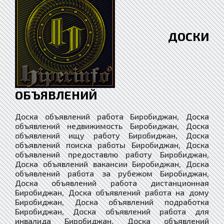
ДОСКИ
ОБЪЯВЛЕНИЙ
Доска объявлений работа Биробиджан, Доска объявлений недвижимость Биробиджан, Доска объявлений ищу работу Биробиджан, Доска объявлений поиска работы Биробиджан, Доска объявлений предоставлю работу Биробиджан, Доска объявлений вакансии Биробиджан, Доска объявлений работа за рубежом Биробиджан, Доска объявлений работа дистанционная Биробиджан, Доска объявлений работа на дому Биробиджан, Доска объявлений подработка Биробиджан, Доска объявлений работа для инвалида Биробиджан, Доска объявлений агентства недвижимости Биробиджан, Доска объявлений Покупка Недвижимости Биробиджан, Доска объявлений Продажа Недвижимости Биробиджан, Доска объявлений Купить Недвижимость Биробиджан, Доска объявлений Продать Недвижимость Биробиджан, Доска объявлений Аренда Недвижимости Биробиджан, Доска объявлений Снять Недвижимость Биробиджан, Доска объявлений Сдать Недвижимость Биробиджан, Доска объявлений Покупка Квартира Биробиджан, Доска объявлений Продажа Квартира Биробиджан, Доска объявлений Купить Квартиру Биробиджан, Доска объявлений Продать Квартиру Биробиджан, Доска объявлений Аренда Квартир Биробиджан, Доска объявлений Снять Квартиру Биробиджан, Доска объявлений Сдать Квартиру Биробиджан, Доска объявлений Покупка Дома Биробиджан, Доска объявлений Продажа Дома Биробиджан, Доска объявлений Купить Дом Биробиджан, Доска объявлений Продать Дом Биробиджан, Доска объявлений Аренда Дома Биробиджан, Доска объявлений Снять Дом Биробиджан, Доска объявлений Сдать Дом Биробиджан, Доска объявлений Покупка Комнат Биробиджан, Доска объявлений Продажа Комнат Биробиджан, Доска объявлений Купить Комнату Биробиджан, Доска объявлений Продать Комнату Биробиджан, Доска объявлений Аренда Комнаты Биробиджан, Доска объявлений Снять Комнату Биробиджан, Доска объявлений Сдать Комнату Биробиджан, Доска объявлений загородная недвижимость Биробиджан, Доска объявлений коммерческая недвижимость Биробиджан, Доска объявлений недвижимость за рубежом Биробиджан, Доска объявлений риэлторы Биробиджан, Доска объявлений строительство Биробиджан, Доска объявлений строительство материалы Биробиджан, Доска объявлений строительство оборудование Биробиджан, Доска объявлений столярные изделия Биробиджан, Доска объявлений мебель Биробиджан, Доска объявлений продажа изделий из древесины Биробиджан, Доска объявлений продажа шпона и пиломатериалов Биробиджан, Доска объявлений строительство домов Биробиджан, Доска объявлений стекло изделия Биробиджан, Доска объявлений сантехника купить Биробиджан, Доска объявлений ландшафтный дизайн Биробиджан, Доска объявлений архитектура и дизайн Биробиджан, Доска объявлений предприятия организации Биробиджан, Доска объявлений компании фирмы Биробиджан, Доска объявлений бригады строителей Биробиджан, Доска объявлений демонтаж разборка Биробиджан, Доска объявлений монтаж сборка Биробиджан, Доска объявлений установка соединение Биробиджан, Доска объявлений вывоз мусора Биробиджан, Доска объявлений клининг уборка Биробиджан, Доска объявлений перепланировка помещений Биробиджан, Доска объявлений перепланировка зданий Биробиджан, Доска объявлений перепланировка сооружений Биробиджан, Доска объявлений перепланировка квартиры Биробиджан, Доска объявлений перепланировка дома Биробиджан, Доска объявлений перепланировка участка Биробиджан, Доска объявлений проектные работы Биробиджан, Доска объявлений электромонтаж Биробиджан, Доска объявлений ремонт и отделка Биробиджан, Доска объявлений ремонт и обслуживание Биробиджан, Доска объявлений отделка и дизайн квартир Биробиджан, Доска объявлений дизайн интерьера Биробиджан, Доска объявлений купить сруб дома Биробиджан, Доска объявлений строительство коттеджей Биробиджан, Доска объявлений дом в кредит Биробиджан, Доска объявлений квартира в кредит Биробиджан, Доска объявлений оцилиндрованное бревно Биробиджан, Доска объявлений дом из бревна Биробиджан, Доска объявлений клееный брус Биробиджан, Доска объявлений дом из бруса Биробиджан, Доска объявлений дом из кирпича Биробиджан, Доска объявлений каркасные дома Биробиджан, Доска объявлений бетон и железобетон Биробиджан, Доска объявлений бетон купить Биробиджан, Доска объявлений гипсокартон Биробиджан, Доска объявлений штукатурные работы Биробиджан, Доска объявлений малярные работы Биробиджан, Доска объявлений облицовка Биробиджан, Доска объявлений колодцы скважины Биробиджан, Доска объявлений балкон лоджия Биробиджан, Доска объявлений камины печи барбекю Биробиджан, Доска объявлений ванная туалет под ключ Биробиджан, Доска объявлений кухня отделка ремонт Биробиджан, Доска объявлений окна двери купить Биробиджан, Доска объявлений потолки заказать Биробиджан, Доска объявлений полы ремонт Биробиджан, Доска объявлений стены отделка Биробиджан, Доска объявлений грузчики Биробиджан, Доска объявлений подсобники разнорабочие Биробиджан, Доска объявлений независимый эксперт Биробиджан, Доска объявлений товары Биробиджан, Доска объявлений товары из китая Биробиджан, Доска объявлений товары с доставкой Биробиджан, Доска объявлений услуги Биробиджан, Доска объявлений поиск услуг и специалистов Биробиджан, Доска объявлений оказание услуг Биробиджан, Доска объявлений предложения услуг и сервисов Биробиджан, Доска объявлений услуги купить и доставить Биробиджан, Доска объявлений услуги и предложения Биробиджан, Доска объявлений магазин Биробиджан, Доска объявлений интернет-магазин Биробиджан, Доска объявлений магазин оборудование Биробиджан, Доска объявлений средства связи Биробиджан, Доска объявлений табачные изделия Биробиджан, Доска объявлений одежда и обувь Биробиджан, Доска объявлений текстиль Биробиджан, Доска объявлений галантерея Биробиджан, Доска объявлений текстильная галантерея Биробиджан, Доска объявлений зоотовары Биробиджан, Доска объявлений интернет-зоомагазин Биробиджан, Доска объявлений животные Биробиджан, Доска объявлений растения Биробиджан, Доска объявлений цветы Биробиджан, Доска объявлений семена и саженцы Биробиджан, Доска объявлений канцтовары Биробиджан, Доска объявлений книги и печать Биробиджан, Доска объявлений косметика парфюмерия Биробиджан, Доска объявлений подарки сувениры Биробиджан, Доска объявлений ювелирные изделия часы Биробиджан, Доска объявлений бытовая техника Биробиджан, Доска объявлений электроника Биробиджан, Доска объявлений хозяйственные товары Биробиджан, Доска объявлений товары для детей Биробиджан, Доска объявлений товары услуги для спорта Биробиджан, Доска объявлений для презентаций Биробиджан, Доска объявлений товары для сферы услуг Биробиджан, Доска объявлений сырье и материалы Биробиджан, Доска объявлений топливо гсм масла Биробиджан, Доска объявлений нефть и нефтепродукты Биробиджан, Доска объявлений дрова опилки Биробиджан, Доска объявлений тара и упаковка Биробиджан, Доска объявлений упаковочные материалы Биробиджан, Доска объявлений специализированные товары Биробиджан, Доска объявлений связь и телекоммуникации Биробиджан, Доска объявлений складские услуги Биробиджан, Доска объявлений логистика и склад Биробиджан, Доска объявлений торговля оптовая розничная Биробиджан, Доска объявлений торговля и обмен Биробиджан, Доска объявлений службы доставки Биробиджан, Доска объявлений общественное питание Биробиджан, Доска объявлений бары рестораны кафе Биробиджан, Доска объявлений бытовые услуги Биробиджан, Доска объявлений видео аудио Биробиджан, Доска объявлений мусор и утильсырье Биробиджан, Доска объявлений деловые связи бизнес Биробиджан, Доска объявлений интернет и телевидение Биробиджан, Доска объявлений интернет и сми Биробиджан, Доска объявлений информационная безопасность Биробиджан, Доска объявлений информационные технологии Биробиджан, Доска объявлений услуги разного профиля Биробиджан, Доска объявлений комплексные услуги Биробиджан, Доска объявлений медицинские услуги Биробиджан, Доска объявлений развлекательные услуги Биробиджан, Доска объявлений ремонтные работы услуги Биробиджан, Доска объявлений ритуальные услуги Биробиджан, Доска объявлений питьевая вода продажа Биробиджан, Доска объявлений туристические компании услуги Биробиджан, Доска объявлений образование и наука Биробиджан, Доска объявлений магия Биробиджан, Доска объявлений обслуживание торжеств Биробиджан, Доска объявлений эмиграционные услуги Биробиджан, Доска объявлений бухгалтерский аудит Биробиджан, Доска объявлений безопасность охрана Биробиджан, Доска объявлений веб-дизайн / web design Биробиджан, Доска объявлений гостиничные услуги Биробиджан, Доска объявлений услуги переводчика Биробиджан, Доска объявлений сертификация продукции Биробиджан, Доска объявлений юридические услуги Биробиджан, Доска объявлений услуги юриста Биробиджан, Доска объявлений услуги адвоката Биробиджан, Доска объявлений транспорт Биробиджан, Доска объявлений авто Биробиджан, Доска объявлений спецтехника и грузовики Биробиджан, Доска объявлений ремонт транспорта Биробиджан, Доска объявлений шины диски Биробиджан, Доска объявлений автотюнинг аксессуары Биробиджан, Доска объявлений аэрография Биробиджан, Доска объявлений легковые автомобили Биробиджан, Доска объявлений Продажа бу автомобилей Биробиджан, Доска объявлений автомобиль с пробегом Биробиджан, Доска объявлений дорожно-строительная техника Биробиджан, Доска объявлений автобусы микроавтобусы Биробиджан, Доска объявлений автомасла и автохимия Биробиджан, Доска объявлений автозапчасти и оборудование Биробиджан, Доска объявлений попутный груз по россии Биробиджан, Доска объявлений продать купить авто Биробиджан, Доска объявлений обмен транспорта Биробиджан, Доска объявлений мопеды скутеры купить Биробиджан, Доска объявлений мотоциклы купить Биробиджан, Доска объявлений мотороллеры квадроциклы Биробиджан, Доска объявлений продажа мототехники Биробиджан, Доска объявлений автомотошколы права цены Биробиджан, Доска объявлений автостоянки автопарковки Биробиджан, Доска объявлений автослесарь автомеханик Биробиджан, Доска объявлений авторынки и авто сайты Биробиджан, Доска объявлений автомобилестроение Биробиджан, Доска объявлений внедорожники кроссоверы Биробиджан, Доска объявлений джипы паркетники Биробиджан, Доска объявлений