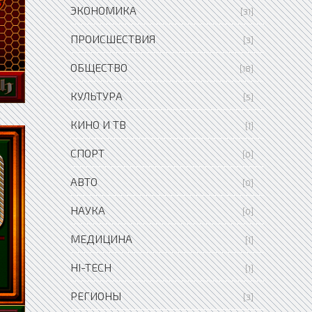
ЭКОНОМИКА
[31]
ПРОИСШЕСТВИЯ
[3]
ОБЩЕСТВО
[18]
КУЛЬТУРА
[5]
КИНО И ТВ
[1]
СПОРТ
[0]
АВТО
[0]
НАУКА
[0]
МЕДИЦИНА
[1]
HI-TECH
[1]
РЕГИОНЫ
[3]