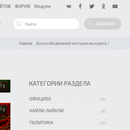
АЙТОВ
ФОРУМ
Модули
ДОБАВИТЬ
Главная
»
Доска объявлений мотоциклы купить !
КАТЕГОРИИ РАЗДЕЛА
ОФИЦИОЗ
[13]
ХАЙЛИ ЛАЙКЛИ
[8]
ПОЛИТИКА
[18]