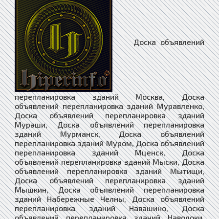
Доска объявлений перепланировка зданий Москва, Доска объявлений перепланировка зданий Муравленко, Доска объявлений перепланировка зданий Мураши, Доска объявлений перепланировка зданий Мурманск, Доска объявлений перепланировка зданий Муром, Доска объявлений перепланировка зданий Мценск, Доска объявлений перепланировка зданий Мыски, Доска объявлений перепланировка зданий Мытищи, Доска объявлений перепланировка зданий Мышкин, Доска объявлений перепланировка зданий Набережные Челны, Доска объявлений перепланировка зданий Навашино, Доска объявлений перепланировка зданий Наволоки, Доска объявлений перепланировка зданий Надым, Доска объявлений перепланировка зданий Назарово, Доска объявлений перепланировка зданий Назрань, Доска объявлений перепланировка зданий Называевск, Доска объявлений перепланировка зданий Нальчик, Доска объявлений перепланировка зданий Нестеров, Доска объявлений перепланировка зданий Нефтегорск, Доска объявлений перепланировка зданий Нефтекамск, Доска объявлений перепланировка зданий Нефтекумск, Доска объявлений перепланировка зданий Нефтеюганск, Доска объявлений перепланировка зданий Нея, Доска объявлений перепланировка зданий Нижневартовск, Доска объявлений перепланировка зданий Нижнекамск, Доска объявлений перепланировка зданий Нижнеудинск, Доска объявлений перепланировка зданий Нижние Серги, Доска объявлений перепланировка зданий Нижний Ломов, Доска объявлений перепланировка зданий Нижний Новгород, Доска объявлений перепланировка зданий Новокубанск, Доска объявлений перепланировка зданий Новокузнецк, Доска объявлений перепланировка зданий Новокуйбышевск, Доска объявлений перепланировка зданий Новомичуринск, Доска объявлений перепланировка зданий Новомосковск, Доска объявлений перепланировка зданий Новопавловск, Доска объявлений перепланировка зданий Новоржев, Доска объявлений перепланировка зданий Новороссийск, Доска объявлений перепланировка зданий Новосибирск, Доска объявлений перепланировка зданий Новосиль, Доска объявлений перепланировка зданий Новосокольники, Доска объявлений перепланировка зданий Новотроицк, Доска объявлений перепланировка зданий Новоузенск, Доска объявлений перепланировка зданий Новоульяновск, Доска объявлений перепланировка зданий Нюрба, Доска объявлений перепланировка зданий Нягань, Доска объявлений перепланировка зданий Нязепетровск, Доска объявлений перепланировка зданий Няндома, Доска объявлений перепланировка зданий Облучье, Доска объявлений перепланировка зданий Обнинск, Доска объявлений перепланировка зданий Обоянь, Доска объявлений перепланировка зданий Обь, Доска объявлений перепланировка зданий Одинцово, Доска объявлений перепланировка зданий Озёрск, Доска объявлений перепланировка зданий Озёры, Доска объявлений перепланировка зданий Октябрьск, Доска объявлений перепланировка зданий Октябрьский, Доска объявлений перепланировка зданий Окуловка, Доска объявлений перепланировка зданий Олёкминск, Доска объявлений перепланировка зданий Оленегорск, Доска объявлений перепланировка зданий Олонец, Доска объявлений перепланировка зданий Омск, Доска объявлений перепланировка зданий Омутнинск, Доска объявлений перепланировка зданий Онега, Доска объявлений перепланировка зданий Опочка, Доска объявлений перепланировка зданий Орёл, Доска объявлений перепланировка зданий Оренбург, Доска объявлений перепланировка зданий Орехово-Зуево, Доска объявлений перепланировка зданий Орлов, Доска объявлений перепланировка зданий Орск, Доска объявлений перепланировка зданий Оса, Доска объявлений перепланировка зданий Осинники, Доска объявлений перепланировка зданий Осташков, Доска объявлений перепланировка зданий Остров, Доска объявлений перепланировка зданий Островной, Доска объявлений перепланировка зданий Острогожск, Доска объявлений перепланировка зданий Отрадное, Доска объявлений перепланировка зданий Отрадный, Доска объявлений перепланировка зданий Оха, Доска объявлений перепланировка зданий Оханск, Доска объявлений перепланировка зданий Очёр, Доска объявлений перепланировка зданий Павлово, Доска объявлений перепланировка зданий Павловск, Доска объявлений перепланировка зданий Павловский Посад, Доска объявлений перепланировка зданий Палласовка, Доска объявлений перепланировка зданий Партизанск, Доска объявлений перепланировка зданий Певек, Доска объявлений перепланировка зданий Пенза, Доска объявлений перепланировка зданий Петухово, Доска объявлений перепланировка зданий Петушки, Доска объявлений перепланировка зданий Печора, Доска объявлений перепланировка зданий Печоры, Доска объявлений перепланировка зданий Пикалёво, Доска объявлений перепланировка зданий Пионерский, Доска объявлений перепланировка зданий Питкяранта, Доска объявлений перепланировка зданий Плавск, Доска объявлений перепланировка зданий Пласт, Доска объявлений перепланировка зданий Плёс, Доска объявлений перепланировка зданий Поворино, Доска объявлений перепланировка зданий Подольск, Доска объявлений перепланировка зданий Подпорожье, Доска объявлений перепланировка зданий Покачи, Доска объявлений перепланировка зданий Покров, Доска объявлений перепланировка зданий Покровск, Доска объявлений перепланировка зданий Полевской, Доска объявлений перепланировка зданий Полесск, Доска объявлений перепланировка зданий Полысаево, Доска объявлений перепланировка зданий Полярные Зори, Доска объявлений перепланировка зданий Полярный, Доска объявлений перепланировка зданий Поронайск, Доска объявлений перепланировка зданий Порхов, Доска объявлений перепланировка зданий Похвистнево, Доска объявлений перепланировка зданий Почеп, Доска объявлений перепланировка зданий Починок, Доска объявлений перепланировка зданий Пошехонье, Доска объявлений перепланировка зданий Правдинск, Доска объявлений перепланировка зданий Приволжск, Доска объявлений перепланировка зданий Приморск, Доска объявлений перепланировка зданий Приморско-Ахтарск, Доска объявлений перепланировка зданий Приозерск, Доска объявлений перепланировка зданий Прокопьевск, Доска объявлений перепланировка зданий Пролетарск, Доска объявлений перепланировка зданий Протвино, Доска объявлений перепланировка зданий Прохладный, Доска объявлений перепланировка зданий Псков, Доска объявлений перепланировка зданий Пугачёв, Доска объявлений перепланировка зданий Пудож, Доска объявлений перепланировка зданий Пустошка, Доска объявлений перепланировка зданий Пучеж, Доска объявлений перепланировка зданий Пушкино, Доска объявлений перепланировка зданий Пущино, Доска объявлений перепланировка зданий Пыталово, Доска объявлений перепланировка зданий Пыть-Ях, Доска объявлений перепланировка зданий Пятигорск, Доска объявлений перепланировка зданий Радужный, Доска объявлений перепланировка зданий Райчихинск, Доска объявлений перепланировка зданий Раменское, Доска объявлений перепланировка зданий Рассказово, Доска объявлений перепланировка зданий Ревда, Доска объявлений перепланировка зданий Реж, Доска объявлений перепланировка зданий Реутов, Доска объявлений перепланировка зданий Ржев, Доска объявлений перепланировка зданий Родники, Доска объявлений перепланировка зданий Рославль, Доска объявлений перепланировка зданий Россошь, Доска объявлений перепланировка зданий Ростов, Доска объявлений перепланировка зданий Ростов-на-Дону, Доска объявлений перепланировка зданий Рошаль, Доска объявлений перепланировка зданий Ртищево, Доска объявлений перепланировка зданий Рубцовск, Доска объявлений перепланировка зданий Рудня, Доска объявлений перепланировка зданий Руза, Доска объявлений перепланировка зданий Рузаевка, Доска объявлений перепланировка зданий Рыбинск, Доска объявлений перепланировка зданий Рыбное, Доска объявлений перепланировка зданий Рыльск, Доска объявлений перепланировка зданий Ряжск, Доска объявлений перепланировка зданий Рязань, Доска объявлений перепланировка зданий Саки, Доска объявлений перепланировка зданий Салават, Доска объявлений перепланировка зданий Салаир, Доска объявлений перепланировка зданий Салехард, Доска объявлений перепланировка зданий Сальск, Доска объявлений перепланировка зданий Самара, Доска объявлений перепланировка зданий Санкт-Петербург, Доска объявлений перепланировка зданий Саранск, Доска объявлений перепланировка зданий Сарапул, Доска объявлений перепланировка зданий Саратов, Доска объявлений перепланировка зданий Саров, Доска объявлений перепланировка зданий Сасово, Доска объявлений перепланировка зданий Сатка, Доска объявлений перепланировка зданий Сафоново, Доска объявлений перепланировка зданий Саяногорск, Доска объявлений перепланировка зданий Саянск, Доска объявлений перепланировка зданий Светлогорск, Доска объявлений перепланировка зданий Светлоград, Доска объявлений перепланировка зданий Светлый, Доска объявлений перепланировка зданий Светогорск, Доска объявлений перепланировка зданий Свирск, Доска объявлений перепланировка зданий Свободный, Доска объявлений перепланировка зданий Себеж, Доска объявлений перепланировка зданий Севастополь, Доска объявлений перепланировка зданий Северо-Курильск, Доска объявлений перепланировка зданий Северобайкальск, Доска объявлений перепланировка зданий Северодвинск, Доска объявлений перепланировка зданий Североморск, Доска объявлений перепланировка зданий Североуральск, Доска объявлений перепланировка зданий Северск, Доска объявлений перепланировка зданий Севск, Доска объявлений перепланировка зданий Сегежа, Доска объявлений перепланировка зданий Сельцо, Доска объявлений перепланировка зданий Семёнов, Доска объявлений перепланировка зданий Семикаракорск, Доска объявлений перепланировка зданий Семилуки, Доска объявлений перепланировка зданий Сенгилей, Доска объявлений перепланировка зданий Серафимович, Доска объявлений перепланировка зданий Сергач, Доска объявлений перепланировка зданий Сергиев Посад, Доска объявлений перепланировка зданий Сердобск, Доска объявлений перепланировка зданий Серов, Доска объявлений перепланировка зданий Серпухов, Доска объявлений перепланировка зданий Сертолово, Доска объявлений перепланировка зданий Сибай, Доска объявлений перепланировка зданий Сим, Доска объявлений перепланировка здан