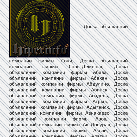
Доска объявлений компании фирмы Сочи, Доска объявлений компании фирмы Спас-Деменск, Доска объявлений компании фирмы Абаза, Доска объявлений компании фирмы Абакан, Доска объявлений компании фирмы Абдулино, Доска объявлений компании фирмы Абинск, Доска объявлений компании фирмы Агидель, Доска объявлений компании фирмы Агрыз, Доска объявлений компании фирмы Адыгейск, Доска объявлений компании фирмы Азнакаево, Доска объявлений компании фирмы Азов, Доска объявлений компании фирмы Ак-Довурак, Доска объявлений компании фирмы Аксай, Доска объявлений компании фирмы Алагир, Доска объявлений компании фирмы Алапаевск, Доска объявлений компании фирмы Алатырь, Доска объявлений компании фирмы Алдан, Доска объявлений компании фирмы Алейск, Доска объявлений компании фирмы Александров, Доска объявлений компании фирмы Александровск, Доска объявлений компании фирмы Александровск-Сахалинский, Доска объявлений компании фирмы Алексеевка, Доска объявлений компании фирмы Алексин, Доска объявлений компании фирмы Алзамай, Доска объявлений компании фирмы Алупка, Доска объявлений компании фирмы Алушта, Доска объявлений компании фирмы Альметьевск, Доска объявлений компании фирмы Амурск, Доска объявлений компании фирмы Анадырь, Доска объявлений компании фирмы Анапа, Доска объявлений компании фирмы Ангарск, Доска объявлений компании фирмы Андреаполь, Доска объявлений компании фирмы Анжеро-Судженск, Доска объявлений компании фирмы Анива, Доска объявлений компании фирмы Апатиты, Доска объявлений компании фирмы Апрелевка, Доска объявлений компании фирмы Апшеронск, Доска объявлений компании фирмы Арамиль, Доска объявлений компании фирмы Аргун, Доска объявлений компании фирмы Ардатов, Доска объявлений компании фирмы Ардон, Доска объявлений компании фирмы Арзамас, Доска объявлений компании фирмы Аркадак, Доска объявлений компании фирмы Армавир, Доска объявлений компании фирмы Армянск, Доска объявлений компании фирмы Арсеньев, Доска объявлений компании фирмы Арск, Доска объявлений компании фирмы Артём, Доска объявлений компании фирмы Артёмовск, Доска объявлений компании фирмы Артёмовский, Доска объявлений компании фирмы Архангельск, Доска объявлений компании фирмы Асбест, Доска объявлений компании фирмы Асино, Доска объявлений компании фирмы Астрахань, Доска объявлений компании фирмы Аткарск, Доска объявлений компании фирмы Ахтубинск, Доска объявлений компании фирмы Ачинск, Доска объявлений компании фирмы Аша, Доска объявлений компании фирмы Бабаево, Доска объявлений компании фирмы Бабушкин, Доска объявлений компании фирмы Бавлы, Доска объявлений компании фирмы Багратионовск, Доска объявлений компании фирмы Байкальск, Доска объявлений компании фирмы Баймак, Доска объявлений компании фирмы Бакал, Доска объявлений компании фирмы Баксан, Доска объявлений компании фирмы Балабаново, Доска объявлений компании фирмы Балаково, Доска объявлений компании фирмы Балахна, Доска объявлений компании фирмы Балашиха, Доска объявлений компании фирмы Балашов, Доска объявлений компании фирмы Балей, Доска объявлений компании фирмы Балтийск, Доска объявлений компании фирмы Барабинск, Доска объявлений компании фирмы Барнаул, Доска объявлений компании фирмы Барыш, Доска объявлений компании фирмы Батайск, Доска объявлений компании фирмы Бахчисарай, Доска объявлений компании фирмы Бежецк, Доска объявлений компании фирмы Белая Калитва, Доска объявлений компании фирмы Белая Холуница, Доска объявлений компании фирмы Белгород, Доска объявлений компании фирмы Белебей, Доска объявлений компании фирмы Белёв, Доска объявлений компании фирмы Белинский, Доска объявлений компании фирмы Белово, Доска объявлений компании фирмы Белогорск, Доска объявлений компании фирмы Белогорск, Доска объявлений компании фирмы Белозерск, Доска объявлений компании фирмы Белокуриха, Доска объявлений компании фирмы Беломорск, Доска объявлений компании фирмы Белорецк, Доска объявлений компании фирмы Белореченск, Доска объявлений компании фирмы Белоусово, Доска объявлений компании фирмы Белоярский, Доска объявлений компании фирмы Белый, Доска объявлений компании фирмы Бердск, Доска объявлений компании фирмы Березники, Доска объявлений компании фирмы Берёзовский, Доска объявлений компании фирмы Берёзовский, Доска объявлений компании фирмы Беслан, Доска объявлений компании фирмы Бийск, Доска объявлений компании фирмы Бикин, Доска объявлений компании фирмы Билибино, Доска объявлений компании фирмы Биробиджан, Доска объявлений компании фирмы Бирск, Доска объявлений компании фирмы Бирюсинск, Доска объявлений компании фирмы Бирюч, Доска объявлений компании фирмы Благовещенск, Доска объявлений компании фирмы Благодарный, Доска объявлений компании фирмы Бобров, Доска объявлений компании фирмы Богданович, Доска объявлений компании фирмы Богородицк, Доска объявлений компании фирмы Богородск, Доска объявлений компании фирмы Боготол, Доска объявлений компании фирмы Богучар, Доска объявлений компании фирмы Бодайбо, Доска объявлений компании фирмы Бокситогорск, Доска объявлений компании фирмы Болгар, Доска объявлений компании фирмы Бологое, Доска объявлений компании фирмы Болотное, Доска объявлений компании фирмы Болохово, Доска объявлений компании фирмы Болхов, Доска объявлений компании фирмы Большой Камень, Доска объявлений компании фирмы Бор, Доска объявлений компании фирмы Борзя, Доска объявлений компании фирмы Борисоглебск, Доска объявлений компании фирмы Боровичи, Доска объявлений компании фирмы Боровск, Доска объявлений компании фирмы Бородино, Доска объявлений компании фирмы Братск, Доска объявлений компании фирмы Бронницы, Доска объявлений компании фирмы Брянск, Доска объявлений компании фирмы Бугульма, Доска объявлений компании фирмы Бугуруслан, Доска объявлений компании фирмы Будённовск, Доска объявлений компании фирмы Бузулук, Доска объявлений компании фирмы Буинск, Доска объявлений компании фирмы Буй, Доска объявлений компании фирмы Буйнакск, Доска объявлений компании фирмы Бутурлиновка, Доска объявлений компании фирмы Валдай, Доска объявлений компании фирмы Валуйки, Доска объявлений компании фирмы Велиж, Доска объявлений компании фирмы Великие Луки, Доска объявлений компании фирмы Великий Новгород, Доска объявлений компании фирмы Великий Устюг, Доска объявлений компании фирмы Вельск, Доска объявлений компании фирмы Венёв, Доска объявлений компании фирмы Верещагино, Доска объявлений компании фирмы Верея, Доска объявлений компании фирмы Верхнеуральск, Доска объявлений компании фирмы Верхний Тагил, Доска объявлений компании фирмы Верхний Уфалей, Доска объявлений компании фирмы Верхняя Пышма, Доска объявлений компании фирмы Верхняя Салда, Доска объявлений компании фирмы Верхняя Тура, Доска объявлений компании фирмы Верхотурье, Доска объявлений компании фирмы Верхоянск, Доска объявлений компании фирмы Весьегонск, Доска объявлений компании фирмы Ветлуга, Доска объявлений компании фирмы Видное, Доска объявлений компании фирмы Вилюйск, Доска объявлений компании фирмы Вилючинск, Доска объявлений компании фирмы Вихоревка, Доска объявлений компании фирмы Вичуга, Доска объявлений компании фирмы Владивосток, Доска объявлений компании фирмы Владикавказ, Доска объявлений компании фирмы Владимир, Доска объявлений компании фирмы Волгоград, Доска объявлений компании фирмы Волгодонск, Доска объявлений компании фирмы Волгореченск, Доска объявлений компании фирмы Волжск, Доска объявлений компании фирмы Волжский, Доска объявлений компании фирмы Вологда, Доска объявлений компании фирмы Володарск, Доска объявлений компании фирмы Волоколамск, Доска объявлений компании фирмы Волосово, Доска объявлений компании фирмы Волхов, Доска объявлений компании фирмы Волчанск, Доска объявлений компании фирмы Вольск, Доска объявлений компании фирмы Воркута, Доска объявлений компании фирмы Воронеж, Доска объявлений компании фирмы Ворсма, Доска объявлений компании фирмы Воскресенск, Доска объявлений компании фирмы Воткинск, Доска объявлений компании фирмы Всеволожск, Доска объявлений компании фирмы Вуктыл, Доска объявлений компании фирмы Выборг, Доска объявлений компании фирмы Выкса, Доска объявлений компании фирмы Высоковск, Доска объявлений компании фирмы Высоцк, Доска объявлений компании фирмы Вытегра, Доска объявлений компании фирмы Вышний Волочёк, Доска объявлений компании фирмы Вяземский, Доска объявлений компании фирмы Вязники, Доска объявлений компании фирмы Вязьма, Доска объявлений компании фирмы Вятские Поляны, Доска объявлений компании фирмы Гаврилов Посад, Доска объявлений компании фирмы Гаврилов-Ям, Доска объявлений компании фирмы Гагарин, Доска объявлений компании фирмы Гаджиево, Доска объявлений компании фирмы Гай, Доска объявлений компании фирмы Галич, Доска объявлений компании фирмы Гатчина, Доска объявлений компании фирмы Гвардейск, Доска объявлений компании фирмы Гдов, Доска объявлений компании фирмы Геленджик, Доска объявлений компании фирмы Георгиевск, Доска объявлений компании фирмы Глазов, Доска объявлений компании фирмы Голицыно, Доска объявлений компании фирмы Горбатов, Доска объявлений компании фирмы Горно-Алтайск, Доска объявлений компании фирмы Горнозаводск, Доска объявлений компании фирмы Горняк, Доска объявлений компании фирмы Городец, Доска объявлений компании фирмы Городище, Доска объявлений компании фирмы Городовиковск, Доска объявлений компании фирмы Гороховец, Доска объявлений компании фирмы Горячий Ключ, Доска объявлений компании фирмы Грайворон, Доска объявлений компании фирмы Гремячинск, Доска объявлений компании фирмы Грозный, Доска объявлений компании фирмы Грязи, Доска объявлений компании фирмы Грязовец, Доска объявлений компании фирмы Губаха, Доска объявлений компании фирмы Губкин, Доска объявлений компании фирмы Губкинский, Доска объявлений компании фирмы Гудермес, Доска объявлений компании фирмы Гуково, Доска объявлений компании фирмы Гулькевичи, Доска объявлений компании фирмы Гурьевск, Доска объявлений компании фирмы Гурьевск, Доска объявлений компании фирмы Гусев, Доска объявлений компании фирмы Гусиноозёрск, Доска объявлений компании фирмы Гусь-Хрустальный, Доска объявлений компании фирмы Давле