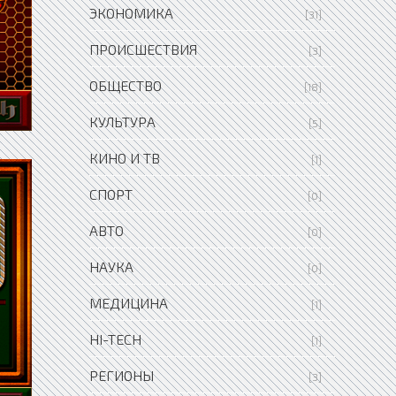
ЭКОНОМИКА
[31]
ПРОИСШЕСТВИЯ
[3]
ОБЩЕСТВО
[18]
КУЛЬТУРА
[5]
КИНО И ТВ
[1]
СПОРТ
[0]
АВТО
[0]
НАУКА
[0]
МЕДИЦИНА
[1]
HI-TECH
[1]
РЕГИОНЫ
[3]