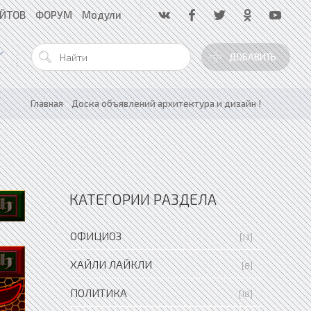
АЙТОВ
ФОРУМ
Модули
ДОБАВИТЬ
Главная
»
Доска объявлений архитектура и дизайн !
КАТЕГОРИИ РАЗДЕЛА
ОФИЦИОЗ
[13]
ХАЙЛИ ЛАЙКЛИ
[8]
ПОЛИТИКА
[18]