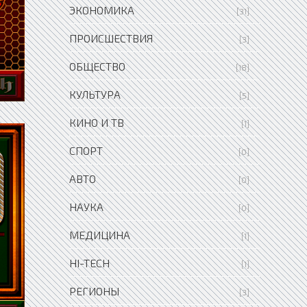
ЭКОНОМИКА
[31]
ПРОИСШЕСТВИЯ
[3]
ОБЩЕСТВО
[18]
КУЛЬТУРА
[5]
КИНО И ТВ
[1]
СПОРТ
[0]
АВТО
[0]
НАУКА
[0]
МЕДИЦИНА
[1]
HI-TECH
[1]
РЕГИОНЫ
[3]