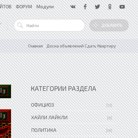
АЙТОВ
ФОРУМ
Модули
ДОБАВИТЬ
Главная
»
Доска объявлений Сдать Квартиру
КАТЕГОРИИ РАЗДЕЛА
ОФИЦИОЗ
[13]
ХАЙЛИ ЛАЙКЛИ
[8]
ПОЛИТИКА
[18]