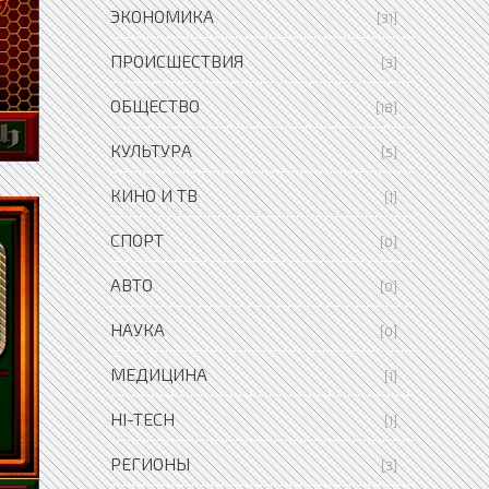
ЭКОНОМИКА
[31]
ПРОИСШЕСТВИЯ
[3]
ОБЩЕСТВО
[18]
КУЛЬТУРА
[5]
КИНО И ТВ
[1]
СПОРТ
[0]
АВТО
[0]
НАУКА
[0]
МЕДИЦИНА
[1]
HI-TECH
[1]
РЕГИОНЫ
[3]