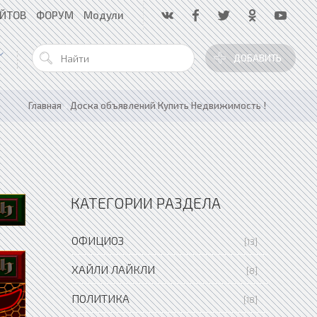
АЙТОВ
ФОРУМ
Модули
ДОБАВИТЬ
Главная
»
Доска объявлений Купить Недвижимость !
КАТЕГОРИИ РАЗДЕЛА
ОФИЦИОЗ
[13]
ХАЙЛИ ЛАЙКЛИ
[8]
ПОЛИТИКА
[18]