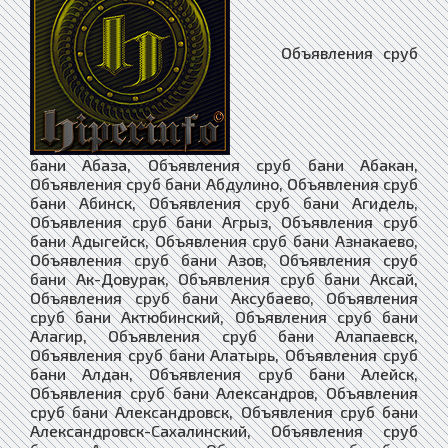
Объявления сруб бани Абаза, Объявления сруб бани Абакан, Объявления сруб бани Абдулино, Объявления сруб бани Абинск, Объявления сруб бани Агидель, Объявления сруб бани Агрыз, Объявления сруб бани Адыгейск, Объявления сруб бани Азнакаево, Объявления сруб бани Азов, Объявления сруб бани Ак-Довурак, Объявления сруб бани Аксай, Объявления сруб бани Аксубаево, Объявления сруб бани Актюбинский, Объявления сруб бани Алагир, Объявления сруб бани Алапаевск, Объявления сруб бани Алатырь, Объявления сруб бани Алдан, Объявления сруб бани Алейск, Объявления сруб бани Александров, Объявления сруб бани Александровск, Объявления сруб бани Александровск-Сахалинский, Объявления сруб бани Алексеевка, Объявления сруб бани Алексеевское, Объявления сруб бани Алексин, Объявления сруб бани Алзамай, Объявления сруб бани Али-Бердуковский, Объявления сруб бани Алтухово, Объявления сруб бани Алупка, Объявления сруб бани Алушта, Объявления сруб бани Альметьевск, Объявления сруб бани Амурск, Объявления сруб бани Анадырь, Объявления сруб бани Анапа, Объявления сруб бани Ангарск, Объявления сруб бани Андреаполь, Объявления сруб бани Анжеро-Судженск, Объявления сруб бани Анива, Объявления сруб бани Апастово, Объявления сруб бани Апатиты, Объявления сруб бани Апрелевка, Объявления сруб бани Апшеронск, Объявления сруб бани Арамиль, Объявления сруб бани Аргун, Объявления сруб бани Ардатов, Объявления сруб бани Ардон, Объявления сруб бани Арзамас, Объявления сруб бани Аркадак, Объявления сруб бани Армавир, Объявления сруб бани Армянск, Объявления сруб бани Арсеньев, Объявления сруб бани Арск, Объявления сруб бани Артём, Объявления сруб бани Артёмовск, Объявления сруб бани Артёмовский, Объявления сруб бани Архангельск, Объявления сруб бани Архонская, Объявления сруб бани Асбест, Объявления сруб бани Асино, Объявления сруб бани Астрахань, Объявления сруб бани Аткарск, Объявления сруб бани Ахтубинск, Объявления сруб бани Ачинск, Объявления сруб бани Аша, Объявления сруб бани Бабаево, Объявления сруб бани Бабушкин, Объявления сруб бани Бавлы, Объявления сруб бани Багратионовск, Объявления сруб бани Байкальск, Объявления сруб бани Баймак, Объявления сруб бани Бакал, Объявления сруб бани Баксан, Объявления сруб бани Балабаново, Объявления сруб бани Балаково, Объявления сруб бани Балахна, Объявления сруб бани Балашиха, Объявления сруб бани Балашов, Объявления сруб бани Балей, Объявления сруб бани Балтаси, Объявления сруб бани Балтийск, Объявления сруб бани Барабинск, Объявления сруб бани Барнаул, Объявления сруб бани Барыш, Объявления сруб бани Батайск, Объявления сруб бани Бахчисарай, Объявления сруб бани Башмаково, Объявления сруб бани Бежаницы, Объявления сруб бани Бежецк, Объявления сруб бани Беково, Объявления сруб бани Белая Берёзка, Объявления сруб бани Белая Калитва, Объявления сруб бани Белая Холуница, Объявления сруб бани Белгород, Объявления сруб бани Белебей, Объявления сруб бани Белёв, Объявления сруб бани Белинский, Объявления сруб бани Белово, Объявления сруб бани Белогорск, Объявления сруб бани Белогорск, Объявления сруб бани Белозерск, Объявления сруб бани Белокуриха, Объявления сруб бани Беломорск, Объявления сруб бани Белорецк, Объявления сруб бани Белореченск, Объявления сруб бани Белоусово, Объявления сруб бани Белоярский, Объявления сруб бани Белушья Губа, Объявления сруб бани Белые Берега, Объявления сруб бани Белый, Объявления сруб бани Бердск, Объявления сруб бани Березник, Объявления сруб бани Березники, Объявления сруб бани Берёзовский, Объявления сруб бани Берёзовский, Объявления сруб бани Беслан, Объявления сруб бани Бийск, Объявления сруб бани Бикин, Объявления сруб бани Билибино, Объявления сруб бани Биробиджан, Объявления сруб бани Бирск, Объявления сруб бани Бирюсинск, Объявления сруб бани Бирюч, Объявления сруб бани Благовещенск, Объявления сруб бани Благовещенск, Объявления сруб бани Благодарный, Объявления сруб бани Бобров, Объявления сруб бани Богатые Сабы, Объявления сруб бани Богданович, Объявления сруб бани Богородицк, Объявления сруб бани Богородск, Объявления сруб бани Боготол, Объявления сруб бани Богучар, Объявления сруб бани Бодайбо, Объявления сруб бани Бокситогорск, Объявления сруб бани Болгар, Объявления сруб бани Бологое, Объявления сруб бани Болотное, Объявления сруб бани Болохово, Объявления сруб бани Болхов, Объявления сруб бани Большое Полпино, Объявления сруб бани Большой Камень, Объявления сруб бани Бор, Объявления сруб бани Борзя, Объявления сруб бани Борисоглебск, Объявления сруб бани Боровичи, Объявления сруб бани Боровск, Объявления сруб бани Бородино, Объявления сруб бани Братск, Объявления сруб бани Бронницы, Объявления сруб бани Брянск, Объявления сруб бани Бугульма, Объявления сруб бани Бугуруслан, Объявления сруб бани Будённовск, Объявления сруб бани Бузулук, Объявления сруб бани Буинск, Объявления сруб бани Буй, Объявления сруб бани Буйнакск, Объявления сруб бани Бутурлиновка, Объявления сруб бани Бытошь, Объявления сруб бани Валдай, Объявления сруб бани Валуйки, Объявления сруб бани Васильево, Объявления сруб бани Велиж, Объявления сруб бани Великие Луки, Объявления сруб бани Великий Новгород, Объявления сруб бани Великий Устюг, Объявления сруб бани Вельск, Объявления сруб бани Венёв, Объявления сруб бани Верещагино, Объявления сруб бани Верея, Объявления сруб бани Верхнеднепровский, Объявления сруб бани Верхнеуральск, Объявления сруб бани Верхний Тагил, Объявления сруб бани Верхний Уфалей, Объявления сруб бани Верхняя Пышма, Объявления сруб бани Верхняя Салда, Объявления сруб бани Верхняя Тура, Объявления сруб бани Верхозим, Объявления сруб бани Верхотурье, Объявления сруб бани Верхоянск, Объявления сруб бани Весьегонск, Объявления сруб бани Ветлуга, Объявления сруб бани Видное, Объявления сруб бани Вилюйск, Объявления сруб бани Вилючинск, Объявления сруб бани Вихоревка, Объявления сруб бани Вичуга, Объявления сруб бани Владивосток, Объявления сруб бани Владикавказ, Объявления сруб бани Владимир, Объявления сруб бани Волгоград, Объявления сруб бани Волгодонск, Объявления сруб бани Волгореченск, Объявления сруб бани Волжск, Объявления сруб бани Волжский, Объявления сруб бани Вологда, Объявления сруб бани Володарск, Объявления сруб бани Волоколамск, Объявления сруб бани Волосово, Объявления сруб бани Волхов, Объявления сруб бани Волчанск, Объявления сруб бани Вольск, Объявления сруб бани Воркута, Объявления сруб бани Воронеж, Объявления сруб бани Ворсма, Объявления сруб бани Воскресенск, Объявления сруб бани Воткинск, Объявления сруб бани Всеволожск, Объявления сруб бани Вуктыл, Объявления сруб бани Выборг, Объявления сруб бани Выгоничи, Объявления сруб бани Выкса, Объявления сруб бани Высоковск, Объявления сруб бани Высоцк, Объявления сруб бани Вытегра, Объявления сруб бани Вычегодский, Объявления сруб бани Вышков, Объявления сруб бани Вышний Волочёк, Объявления сруб бани Вяземский, Объявления сруб бани Вязники, Объявления сруб бани Вязьма, Объявления сруб бани Вятские Поляны, Объявления сруб бани Гаврилов Посад, Объявления сруб бани Гаврилов-Ям, Объявления сруб бани Гагарин, Объявления сруб бани Гаджиево, Объявления сруб бани Гай, Объявления сруб бани Галич, Объявления сруб бани Гаспра, Объявления сруб бани Гатчина, Объявления сруб бани Гвардейск, Объявления сруб бани Гвардейское, Объявления сруб бани Гдов, Объявления сруб бани Геленджик, Объявления сруб бани Георгиевск, Объявления сруб бани Гизель, Объявления сруб бани Глазов, Объявления сруб бани Голицыно, Объявления сруб бани Голынки, Объявления сруб бани Горагорск, Объявления сруб бани Горбатов, Объявления сруб бани Горно-Алтайск, Объявления сруб бани Горнозаводск, Объявления сруб бани Горняк, Объявления сруб бани Городец, Объявления сруб бани Городище, Объявления сруб бани Городовиковск, Объявления сруб бани Гороховец, Объявления сруб бани Горячий Ключ, Объявления сруб бани Грайворон, Объявления сруб бани Гремячинск, Объявления сруб бани Грозный, Объявления сруб бани Грязи, Объявления сруб бани Грязовец, Объявления сруб бани Губаха, Объявления сруб бани Губкин, Объявления сруб бани Губкинский, Объявления сруб бани Гудермес, Объявления сруб бани Гуково, Объявления сруб бани Гулькевичи, Объявления сруб бани Гурьевск, Объявления сруб бани Гурьевск, Объявления сруб бани Гусев, Объявления сруб бани Гусиноозёрск, Объявления сруб бани Гусь-Хрустальный, Объявления сруб бани Давлеканово, Объявления сруб бани Дагестанские Огни, Объявления сруб бани Далматово, Объявления сруб бани Дальнегорск, Объявления сруб бани Дальнереченск, Объявления сруб бани Данилов, Объявления сруб бани Данков, Объявления сруб бани Дегтярск, Объявления сруб бани Дедовичи, Объявления сруб бани Дедовск, Объявления сруб бани Демидов, Объявления сруб бани Дербент, Объявления сруб бани Десногорск, Объявления сруб бани Джалиль, Объявления сруб бани Джанкой, Объявления сруб бани Дзержинск, Объявления сруб бани Дзержинский, Объявления сруб бани Дивногорск, Объявления сруб бани Дигора, Объявления сруб бани Димитровград, Объявления сруб бани Дмитриев, Объявления сруб бани Дмитриевка, Объявления сруб бани Дмитров, Объявления сруб бани Дмитровск, Объявления сруб бани Дно, Объявления сруб бани Добрянка, Объявления сруб бани Долгопрудный, Объявления сруб бани Долинск, Объявления сруб бани апартаментыодедово, Объявления сруб бани Донецк, Объявления сруб бани Донской, Объявления сруб бани Дорогобуж, Объявления сруб бани Дрезна, Объявления сруб бани Дубна, Объявления сруб бани Дубовка, Объявления сруб бани Дубровка. Объявления сруб бани Дудинка, Объявления сруб бани Духовщина, Объявления сруб бани Дюртюли, Объявления сруб бани Дятьково, Объявления сруб бани Евлашево, Объявления сруб бани Евпатория, Объявления сруб бани Егорьевск, Объявления сруб бани Ейск, Объявления сруб бани Екатеринбург, Объявления сруб бани Елабуга, Объявления сруб бани Елец, Объявления сруб бани Елизово, Объявления сруб бани Ельня, Объявления сруб бани Еманжелинск, Объявления сруб бани Емва, Объявления сруб бани Емца, Объявления сруб бани Енисейск, Объявления сруб бани Ермолино, Объявления сруб бани Ершов,