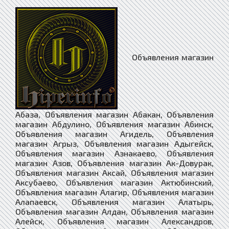
Объявления магазин Абаза, Объявления магазин Абакан, Объявления магазин Абдулино, Объявления магазин Абинск, Объявления магазин Агидель, Объявления магазин Агрыз, Объявления магазин Адыгейск, Объявления магазин Азнакаево, Объявления магазин Азов, Объявления магазин Ак-Довурак, Объявления магазин Аксай, Объявления магазин Аксубаево, Объявления магазин Актюбинский, Объявления магазин Алагир, Объявления магазин Алапаевск, Объявления магазин Алатырь, Объявления магазин Алдан, Объявления магазин Алейск, Объявления магазин Александров, Объявления магазин Александровск, Объявления магазин Александровск-Сахалинский, Объявления магазин Алексеевка, Объявления магазин Алексеевское, Объявления магазин Алексин, Объявления магазин Алзамай, Объявления магазин Али-Бердуковский, Объявления магазин Алтухово, Объявления магазин Алупка, Объявления магазин Алушта, Объявления магазин Альметьевск, Объявления магазин Амурск, Объявления магазин Анадырь, Объявления магазин Анапа, Объявления магазин Ангарск, Объявления магазин Андреаполь, Объявления магазин Анжеро-Судженск, Объявления магазин Анива, Объявления магазин Апастово, Объявления магазин Апатиты, Объявления магазин Апрелевка, Объявления магазин Апшеронск, Объявления магазин Арамиль, Объявления магазин Аргун, Объявления магазин Ардатов, Объявления магазин Ардон, Объявления магазин Арзамас, Объявления магазин Аркадак, Объявления магазин Армавир, Объявления магазин Армянск, Объявления магазин Арсеньев, Объявления магазин Арск, Объявления магазин Артём, Объявления магазин Артёмовск, Объявления магазин Артёмовский, Объявления магазин Архангельск, Объявления магазин Архонская, Объявления магазин Асбест, Объявления магазин Асино, Объявления магазин Астрахань, Объявления магазин Аткарск, Объявления магазин Ахтубинск, Объявления магазин Ачинск, Объявления магазин Аша, Объявления магазин Бабаево, Объявления магазин Бабушкин, Объявления магазин Бавлы, Объявления магазин Багратионовск, Объявления магазин Байкальск, Объявления магазин Баймак, Объявления магазин Бакал, Объявления магазин Баксан, Объявления магазин Балабаново, Объявления магазин Балаково, Объявления магазин Балахна, Объявления магазин Балашиха, Объявления магазин Балашов, Объявления магазин Балей, Объявления магазин Балтаси, Объявления магазин Балтийск, Объявления магазин Барабинск, Объявления магазин Барнаул, Объявления магазин Барыш, Объявления магазин Батайск, Объявления магазин Бахчисарай, Объявления магазин Башмаково, Объявления магазин Бежаницы, Объявления магазин Бежецк, Объявления магазин Беково, Объявления магазин Белая Берёзка, Объявления магазин Белая Калитва, Объявления магазин Белая Холуница, Объявления магазин Белгород, Объявления магазин Белебей, Объявления магазин Белёв, Объявления магазин Белинский, Объявления магазин Белово, Объявления магазин Белогорск, Объявления магазин Белогорск, Объявления магазин Белозерск, Объявления магазин Белокуриха, Объявления магазин Беломорск, Объявления магазин Белорецк, Объявления магазин Белореченск, Объявления магазин Белоусово, Объявления магазин Белоярский, Объявления магазин Белушья Губа, Объявления магазин Белые Берега, Объявления магазин Белый, Объявления магазин Бердск, Объявления магазин Березник, Объявления магазин Березники, Объявления магазин Берёзовский, Объявления магазин Берёзовский, Объявления магазин Беслан, Объявления магазин Бийск, Объявления магазин Бикин, Объявления магазин Билибино, Объявления магазин Биробиджан, Объявления магазин Бирск, Объявления магазин Бирюсинск, Объявления магазин Бирюч, Объявления магазин Благовещенск, Объявления магазин Благовещенск, Объявления магазин Благодарный, Объявления магазин Бобров, Объявления магазин Богатые Сабы, Объявления магазин Богданович, Объявления магазин Богородицк, Объявления магазин Богородск, Объявления магазин Боготол, Объявления магазин Богучар, Объявления магазин Бодайбо, Объявления магазин Бокситогорск, Объявления магазин Болгар, Объявления магазин Бологое, Объявления магазин Болотное, Объявления магазин Болохово, Объявления магазин Болхов, Объявления магазин Большое Полпино, Объявления магазин Большой Камень, Объявления магазин Бор, Объявления магазин Борзя, Объявления магазин Борисоглебск, Объявления магазин Боровичи, Объявления магазин Боровск, Объявления магазин Бородино, Объявления магазин Братск, Объявления магазин Бронницы, Объявления магазин Брянск, Объявления магазин Бугульма, Объявления магазин Бугуруслан, Объявления магазин Будённовск, Объявления магазин Бузулук, Объявления магазин Буинск, Объявления магазин Буй, Объявления магазин Буйнакск, Объявления магазин Бутурлиновка, Объявления магазин Бытошь, Объявления магазин Валдай, Объявления магазин Валуйки, Объявления магазин Васильево, Объявления магазин Велиж, Объявления магазин Великие Луки, Объявления магазин Великий Новгород, Объявления магазин Великий Устюг, Объявления магазин Вельск, Объявления магазин Венёв, Объявления магазин Верещагино, Объявления магазин Верея, Объявления магазин Верхнеднепровский, Объявления магазин Верхнеуральск, Объявления магазин Верхний Тагил, Объявления магазин Верхний Уфалей, Объявления магазин Верхняя Пышма, Объявления магазин Верхняя Салда, Объявления магазин Верхняя Тура, Объявления магазин Верхозим, Объявления магазин Верхотурье, Объявления магазин Верхоянск, Объявления магазин Весьегонск, Объявления магазин Ветлуга, Объявления магазин Видное, Объявления магазин Вилюйск, Объявления магазин Вилючинск, Объявления магазин Вихоревка, Объявления магазин Вичуга, Объявления магазин Владивосток, Объявления магазин Владикавказ, Объявления магазин Владимир, Объявления магазин Волгоград, Объявления магазин Волгодонск, Объявления магазин Волгореченск, Объявления магазин Волжск, Объявления магазин Волжский, Объявления магазин Вологда, Объявления магазин Володарск, Объявления магазин Волоколамск, Объявления магазин Волосово, Объявления магазин Волхов, Объявления магазин Волчанск, Объявления магазин Вольск, Объявления магазин Воркута, Объявления магазин Воронеж, Объявления магазин Ворсма, Объявления магазин Воскресенск, Объявления магазин Воткинск, Объявления магазин Всеволожск, Объявления магазин Вуктыл, Объявления магазин Выборг, Объявления магазин Выгоничи, Объявления магазин Выкса, Объявления магазин Высоковск, Объявления магазин Высоцк, Объявления магазин Вытегра, Объявления магазин Вычегодский, Объявления магазин Вышков, Объявления магазин Вышний Волочёк, Объявления магазин Вяземский, Объявления магазин Вязники, Объявления магазин Вязьма, Объявления магазин Вятские Поляны, Объявления магазин Гаврилов Посад, Объявления магазин Гаврилов-Ям, Объявления магазин Гагарин, Объявления магазин Гаджиево, Объявления магазин Гай, Объявления магазин Галич, Объявления магазин Гаспра, Объявления магазин Гатчина, Объявления магазин Гвардейск, Объявления магазин Гвардейское, Объявления магазин Гдов, Объявления магазин Геленджик, Объявления магазин Георгиевск, Объявления магазин Гизель, Объявления магазин Глазов, Объявления магазин Голицыно, Объявления магазин Голынки, Объявления магазин Горагорск, Объявления магазин Горбатов, Объявления магазин Горно-Алтайск, Объявления магазин Горнозаводск, Объявления магазин Горняк, Объявления магазин Городец, Объявления магазин Городище, Объявления магазин Городовиковск, Объявления магазин Гороховец, Объявления магазин Горячий Ключ, Объявления магазин Грайворон, Объявления магазин Гремячинск, Объявления магазин Грозный, Объявления магазин Грязи, Объявления магазин Грязовец, Объявления магазин Губаха, Объявления магазин Губкин, Объявления магазин Губкинский, Объявления магазин Гудермес, Объявления магазин Гуково, Объявления магазин Гулькевичи, Объявления магазин Гурьевск, Объявления магазин Гурьевск, Объявления магазин Гусев, Объявления магазин Гусиноозёрск, Объявления магазин Гусь-Хрустальный, Объявления магазин Давлеканово, Объявления магазин Дагестанские Огни, Объявления магазин Далматово, Объявления магазин Дальнегорск, Объявления магазин Дальнереченск, Объявления магазин Данилов, Объявления магазин Данков, Объявления магазин Дегтярск, Объявления магазин Дедовичи, Объявления магазин Дедовск, Объявления магазин Демидов, Объявления магазин Дербент, Объявления магазин Десногорск, Объявления магазин Джалиль, Объявления магазин Джанкой, Объявления магазин Дзержинск, Объявления магазин Дзержинский, Объявления магазин Дивногорск, Объявления магазин Дигора, Объявления магазин Димитровград, Объявления магазин Дмитриев, Объявления магазин Дмитриевка, Объявления магазин Дмитров, Объявления магазин Дмитровск, Объявления магазин Дно, Объявления магазин Добрянка, Объявления магазин Долгопрудный, Объявления магазин Долинск, Объявления магазин апартаментыодедово, Объявления магазин Донецк, Объявления магазин Донской, Объявления магазин Дорогобуж, Объявления магазин Дрезна, Объявления магазин Дубна, Объявления магазин Дубовка, Объявления магазин Дубровка. Объявления магазин Дудинка, Объявления магазин Духовщина, Объявления магазин Дюртюли, Объявления магазин Дятьково, Объявления магазин Евлашево, Объявления магазин Евпатория, Объявления магазин Егорьевск, Объявления магазин Ейск, Объявления магазин Екатеринбург, Объявления магазин Елабуга, Объявления магазин Елец, Объявления магазин Елизово, Объявления магазин Ельня, Объявления магазин Еманжелинск, Объявления магазин Емва, Объявления магазин Емца, Объявления магазин Енисейск, Объявления магазин Ермолино, Объявления магазин Ершов, Объявления магазин Ессентуки, Объявления магазин Ефремов, Объявления магазин Железноводск, Объявления магазин Железногорск, Объявления магазин Железногорск, Объявления магазин Железногорск-Илимский, Объявления магазин Жердевка, Объявления магазин Жигулёвск, Объявления магазин Жиздра, Объявления магазин Жирновск, Объявления магазин Жуков, Объявления магазин Жуковка, Объявления магазин Жуковский, Объявления магазин Завитинск, Объявления магазин Заводоуковск, Объявления магазин Заводской, Объявления магазин Заволжск, Объявления магазин Заволжье, Объявления магазин Задонск, Объявления магазин Заинск, Объявления магазин Закаменск, Объя