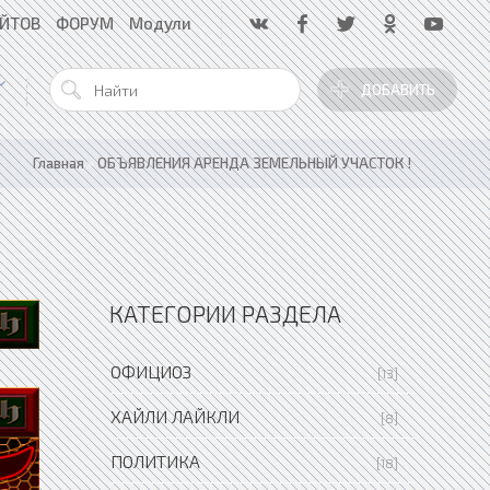
АЙТОВ
ФОРУМ
Модули
ДОБАВИТЬ
Главная
»
ОБЪЯВЛЕНИЯ АРЕНДА ЗЕМЕЛЬНЫЙ УЧАСТОК !
КАТЕГОРИИ РАЗДЕЛА
ОФИЦИОЗ
[13]
ХАЙЛИ ЛАЙКЛИ
[8]
ПОЛИТИКА
[18]