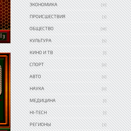
ЭКОНОМИКА
[31]
ПРОИСШЕСТВИЯ
[3]
ОБЩЕСТВО
[18]
КУЛЬТУРА
[5]
КИНО И ТВ
[1]
СПОРТ
[0]
АВТО
[0]
НАУКА
[0]
МЕДИЦИНА
[1]
HI-TECH
[1]
РЕГИОНЫ
[3]