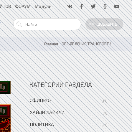
АЙТОВ
ФОРУМ
Модули
ДОБАВИТЬ
Главная
»
ОБЪЯВЛЕНИЯ ТРАНСПОРТ !
КАТЕГОРИИ РАЗДЕЛА
ОФИЦИОЗ
[13]
ХАЙЛИ ЛАЙКЛИ
[8]
ПОЛИТИКА
[18]