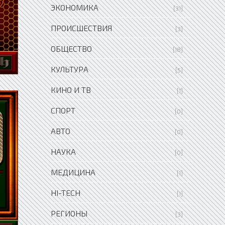
ЭКОНОМИКА
[31]
ПРОИСШЕСТВИЯ
[3]
ОБЩЕСТВО
[18]
КУЛЬТУРА
[5]
КИНО И ТВ
[1]
СПОРТ
[0]
АВТО
[0]
НАУКА
[0]
МЕДИЦИНА
[1]
HI-TECH
[1]
РЕГИОНЫ
[3]