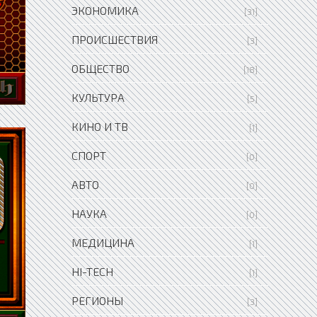
ЭКОНОМИКА
[31]
ПРОИСШЕСТВИЯ
[3]
ОБЩЕСТВО
[18]
КУЛЬТУРА
[5]
КИНО И ТВ
[1]
СПОРТ
[0]
АВТО
[0]
НАУКА
[0]
МЕДИЦИНА
[1]
HI-TECH
[1]
РЕГИОНЫ
[3]