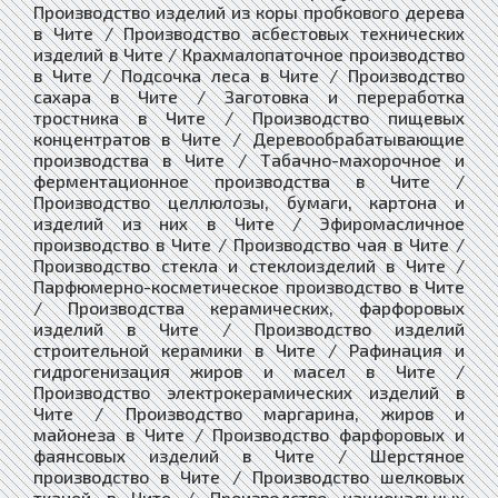
Производство изделий из коры пробкового дерева
в Чите / Производство асбестовых технических
изделий в Чите / Крахмалопаточное производство
в Чите / Подсочка леса в Чите / Производство
сахара в Чите / Заготовка и переработка
тростника в Чите / Производство пищевых
концентратов в Чите / Деревообрабатывающие
производства в Чите / Табачно-махорочное и
ферментационное производства в Чите /
Производство целлюлозы, бумаги, картона и
изделий из них в Чите / Эфиромасличное
производство в Чите / Производство чая в Чите /
Производство стекла и стеклоизделий в Чите /
Парфюмерно-косметическое производство в Чите
/ Производства керамических, фарфоровых
изделий в Чите / Производство изделий
строительной керамики в Чите / Рафинация и
гидрогенизация жиров и масел в Чите /
Производство электрокерамических изделий в
Чите / Производство маргарина, жиров и
майонеза в Чите / Производство фарфоровых и
фаянсовых изделий в Чите / Шерстяное
производство в Чите / Производство шелковых
тканей в Чите / Производство национальных