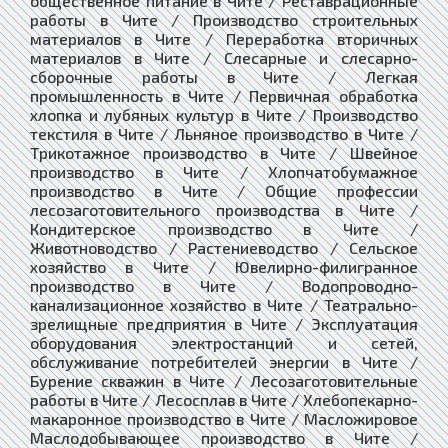
общественное питание в Чите / Реставрационные
работы в Чите / Производство строительных
материалов в Чите / Переработка вторичных
материалов в Чите / Слесарные и слесарно-
сборочные работы в Чите / Легкая
промышленность в Чите / Первичная обработка
хлопка и лубяных культур в Чите / Производство
текстиля в Чите / Льняное производство в Чите /
Трикотажное производство в Чите / Швейное
производство в Чите / Хлопчатобумажное
производство в Чите / Общие профессии
лесозаготовительного производства в Чите /
Кондитерское производство в Чите /
Животноводство / Растениеводство / Сельское
хозяйство в Чите / Ювелирно-филигранное
производство в Чите / Водопроводно-
канализационное хозяйство в Чите / Театрально-
зрелищные предприятия в Чите / Эксплуатация
оборудования электростанций и сетей,
обслуживание потребителей энергии в Чите /
Бурение скважин в Чите / Лесозаготовительные
работы в Чите / Лесосплав в Чите / Хлебопекарно-
макаронное производство в Чите / Масложировое
Маслодобывающее производство в Чите /