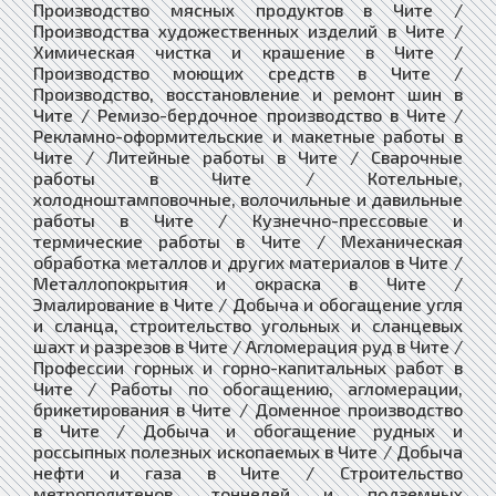
Производство мясных продуктов в Чите /
Производства художественных изделий в Чите /
Химическая чистка и крашение в Чите /
Производство моющих средств в Чите /
Производство, восстановление и ремонт шин в
Чите / Ремизо-бердочное производство в Чите /
Рекламно-оформительские и макетные работы в
Чите / Литейные работы в Чите / Сварочные
работы в Чите / Котельные,
холодноштамповочные, волочильные и давильные
работы в Чите / Кузнечно-прессовые и
термические работы в Чите / Механическая
обработка металлов и других материалов в Чите /
Металлопокрытия и окраска в Чите /
Эмалирование в Чите / Добыча и обогащение угля
и сланца, строительство угольных и сланцевых
шахт и разрезов в Чите / Агломерация руд в Чите /
Профессии горных и горно-капитальных работ в
Чите / Работы по обогащению, агломерации,
брикетирования в Чите / Доменное производство
в Чите / Добыча и обогащение рудных и
россыпных полезных ископаемых в Чите / Добыча
нефти и газа в Чите / Строительство
метрополитенов, тоннелей и подземных