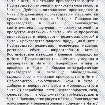
Чите / Щетино-щеточное производство в Чите /
Производство лимонной и виннокаменной кислот в
Чите / Дубильно-экстрактовое производство в
Чите / Гидролизное производство и переработка
сульфитных щелоков в Чите / Парашютное
производство в Чите / Производство
синтетических каучуков жирозаменителей и
продуктов нефтехимии в Чите / Общие профессии
производства и переработки резиновых смесей в
Чите / Производства пищевой продукции в Чите /
Производство резиновых технических изделий,
резиновой обуви и ширпотреба в Чите /
Костеперерабатывающее и клеевое производство
в Чите / Производство технического углерода и
регенерата в Чите / Переработка птицы и
кроликов в Чите / Химико-фотографическое
производство в Чите / Маслодельное,
сыродельное и молочное производство в Чите /
Производство искусственной кожи в Чите /
Добыча и переработка рыбы и морепродуктов в
Чите / Переработка нефти, нефтепродуктов, газа,
сланцев, угля и обслуживание трубопроводов в
Чите / Производство уксуса в Чите / Производство
алкогольной и безалкогольной продукции в Чите /