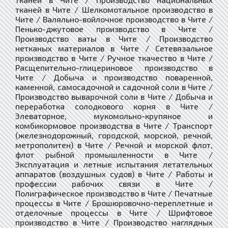
тканей в Чите / Шелкомотальное производство в
Чите / Валяльно-войлочное производство в Чите /
Пенько-джутовое производство в Чите /
Производство ваты в Чите / Производство
нетканых материалов в Чите / Сетевязальное
производство в Чите / Ручное ткачество в Чите /
Расщепительно-глицериновое производство в
Чите / Добыча и производство поваренной,
каменной, самосадочной и садочной соли в Чите /
Производство выварочной соли в Чите / Добыча и
переработка солодкового корня в Чите /
Элеваторное, мукомольно-крупяное и
комбикормовое производства в Чите / Транспорт
(железнодорожный, городской, морской, речной,
метрополитен) в Чите / Речной и морской флот,
флот рыбной промышленности в Чите /
Эксплуатация и летные испытания летательных
аппаратов (воздушных судов) в Чите / Работы и
профессии рабочих связи в Чите /
Полиграфическое производство в Чите / Печатные
процессы в Чите / Брошюровочно-переплетные и
отделочные процессы в Чите / Шрифтовое
производство в Чите / Производство наглядных