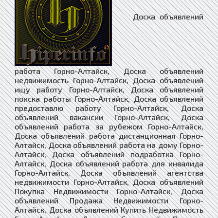
Доска объявлений работа Горно-Алтайск, Доска объявлений недвижимость Горно-Алтайск, Доска объявлений ищу работу Горно-Алтайск, Доска объявлений поиска работы Горно-Алтайск, Доска объявлений предоставлю работу Горно-Алтайск, Доска объявлений вакансии Горно-Алтайск, Доска объявлений работа за рубежом Горно-Алтайск, Доска объявлений работа дистанционная Горно-Алтайск, Доска объявлений работа на дому Горно-Алтайск, Доска объявлений подработка Горно-Алтайск, Доска объявлений работа для инвалида Горно-Алтайск, Доска объявлений агентства недвижимости Горно-Алтайск, Доска объявлений Покупка Недвижимости Горно-Алтайск, Доска объявлений Продажа Недвижимости Горно-Алтайск, Доска объявлений Купить Недвижимость Горно-Алтайск, Доска объявлений Продать Недвижимость Горно-Алтайск, Доска объявлений Аренда Недвижимости Горно-Алтайск, Доска объявлений Снять Недвижимость Горно-Алтайск, Доска объявлений Сдать Недвижимость Горно-Алтайск, Доска объявлений Покупка Квартира Горно-Алтайск, Доска объявлений Продажа Квартира Горно-Алтайск, Доска объявлений Купить Квартиру Горно-Алтайск, Доска объявлений Продать Квартиру Горно-Алтайск, Доска объявлений Аренда Квартир Горно-Алтайск, Доска объявлений Снять Квартиру Горно-Алтайск, Доска объявлений Сдать Квартиру Горно-Алтайск, Доска объявлений Покупка Дома Горно-Алтайск, Доска объявлений Продажа Дома Горно-Алтайск, Доска объявлений Купить Дом Горно-Алтайск, Доска объявлений Продать Дом Горно-Алтайск, Доска объявлений Аренда Дома Горно-Алтайск, Доска объявлений Снять Дом Горно-Алтайск, Доска объявлений Сдать Дом Горно-Алтайск, Доска объявлений Покупка Комнат Горно-Алтайск, Доска объявлений Продажа Комнат Горно-Алтайск, Доска объявлений Купить Комнату Горно-Алтайск, Доска объявлений Продать Комнату Горно-Алтайск, Доска объявлений Аренда Комнаты Горно-Алтайск, Доска объявлений Снять Комнату Горно-Алтайск, Доска объявлений Сдать Комнату Горно-Алтайск, Доска объявлений загородная недвижимость Горно-Алтайск, Доска объявлений коммерческая недвижимость Горно-Алтайск, Доска объявлений недвижимость за рубежом Горно-Алтайск, Доска объявлений риэлторы Горно-Алтайск, Доска объявлений строительство Горно-Алтайск, Доска объявлений строительство материалы Горно-Алтайск, Доска объявлений строительство оборудование Горно-Алтайск, Доска объявлений столярные изделия Горно-Алтайск, Доска объявлений мебель Горно-Алтайск, Доска объявлений продажа изделий из древесины Горно-Алтайск, Доска объявлений продажа шпона и пиломатериалов Горно-Алтайск, Доска объявлений строительство домов Горно-Алтайск, Доска объявлений стекло изделия Горно-Алтайск, Доска объявлений сантехника купить Горно-Алтайск, Доска объявлений ландшафтный дизайн Горно-Алтайск, Доска объявлений архитектура и дизайн Горно-Алтайск, Доска объявлений предприятия организации Горно-Алтайск, Доска объявлений компании фирмы Горно-Алтайск, Доска объявлений бригады строителей Горно-Алтайск, Доска объявлений демонтаж разборка Горно-Алтайск, Доска объявлений монтаж сборка Горно-Алтайск, Доска объявлений установка соединение Горно-Алтайск, Доска объявлений вывоз мусора Горно-Алтайск, Доска объявлений клининг уборка Горно-Алтайск, Доска объявлений перепланировка помещений Горно-Алтайск, Доска объявлений перепланировка зданий Горно-Алтайск, Доска объявлений перепланировка сооружений Горно-Алтайск, Доска объявлений перепланировка квартиры Горно-Алтайск, Доска объявлений перепланировка дома Горно-Алтайск, Доска объявлений перепланировка участка Горно-Алтайск, Доска объявлений проектные работы Горно-Алтайск, Доска объявлений электромонтаж Горно-Алтайск, Доска объявлений ремонт и отделка Горно-Алтайск, Доска объявлений ремонт и обслуживание Горно-Алтайск, Доска объявлений отделка и дизайн квартир Горно-Алтайск, Доска объявлений дизайн интерьера Горно-Алтайск, Доска объявлений купить сруб дома Горно-Алтайск, Доска объявлений строительство коттеджей Горно-Алтайск, Доска объявлений дом в кредит Горно-Алтайск, Доска объявлений квартира в кредит Горно-Алтайск, Доска объявлений оцилиндрованное бревно Горно-Алтайск, Доска объявлений дом из бревна Горно-Алтайск, Доска объявлений клееный брус Горно-Алтайск, Доска объявлений дом из бруса Горно-Алтайск, Доска объявлений дом из кирпича Горно-Алтайск, Доска объявлений каркасные дома Горно-Алтайск, Доска объявлений бетон и железобетон Горно-Алтайск, Доска объявлений бетон купить Горно-Алтайск, Доска объявлений гипсокартон Горно-Алтайск, Доска объявлений штукатурные работы Горно-Алтайск, Доска объявлений малярные работы Горно-Алтайск, Доска объявлений облицовка Горно-Алтайск, Доска объявлений колодцы скважины Горно-Алтайск, Доска объявлений балкон лоджия Горно-Алтайск, Доска объявлений камины печи барбекю Горно-Алтайск, Доска объявлений ванная туалет под ключ Горно-Алтайск, Доска объявлений кухня отделка ремонт Горно-Алтайск, Доска объявлений окна двери купить Горно-Алтайск, Доска объявлений потолки заказать Горно-Алтайск, Доска объявлений полы ремонт Горно-Алтайск, Доска объявлений стены отделка Горно-Алтайск, Доска объявлений грузчики Горно-Алтайск, Доска объявлений подсобники разнорабочие Горно-Алтайск, Доска объявлений независимый эксперт Горно-Алтайск, Доска объявлений товары Горно-Алтайск, Доска объявлений товары из китая Горно-Алтайск, Доска объявлений товары с доставкой Горно-Алтайск, Доска объявлений услуги Горно-Алтайск, Доска объявлений поиск услуг и специалистов Горно-Алтайск, Доска объявлений оказание услуг Горно-Алтайск, Доска объявлений предложения услуг и сервисов Горно-Алтайск, Доска объявлений услуги купить и доставить Горно-Алтайск, Доска объявлений услуги и предложения Горно-Алтайск, Доска объявлений магазин Горно-Алтайск, Доска объявлений интернет-магазин Горно-Алтайск, Доска объявлений магазин оборудование Горно-Алтайск, Доска объявлений средства связи Горно-Алтайск, Доска объявлений табачные изделия Горно-Алтайск, Доска объявлений одежда и обувь Горно-Алтайск, Доска объявлений текстиль Горно-Алтайск, Доска объявлений галантерея Горно-Алтайск, Доска объявлений текстильная галантерея Горно-Алтайск, Доска объявлений зоотовары Горно-Алтайск, Доска объявлений интернет-зоомагазин Горно-Алтайск, Доска объявлений животные Горно-Алтайск, Доска объявлений растения Горно-Алтайск, Доска объявлений цветы Горно-Алтайск, Доска объявлений семена и саженцы Горно-Алтайск, Доска объявлений канцтовары Горно-Алтайск, Доска объявлений книги и печать Горно-Алтайск, Доска объявлений косметика парфюмерия Горно-Алтайск, Доска объявлений подарки сувениры Горно-Алтайск, Доска объявлений ювелирные изделия часы Горно-Алтайск, Доска объявлений бытовая техника Горно-Алтайск, Доска объявлений электроника Горно-Алтайск, Доска объявлений хозяйственные товары Горно-Алтайск, Доска объявлений товары для детей Горно-Алтайск, Доска объявлений товары услуги для спорта Горно-Алтайск, Доска объявлений для презентаций Горно-Алтайск, Доска объявлений товары для сферы услуг Горно-Алтайск, Доска объявлений сырье и материалы Горно-Алтайск, Доска объявлений топливо гсм масла Горно-Алтайск, Доска объявлений нефть и нефтепродукты Горно-Алтайск, Доска объявлений дрова опилки Горно-Алтайск, Доска объявлений тара и упаковка Горно-Алтайск, Доска объявлений упаковочные материалы Горно-Алтайск, Доска объявлений специализированные товары Горно-Алтайск, Доска объявлений связь и телекоммуникации Горно-Алтайск, Доска объявлений складские услуги Горно-Алтайск, Доска объявлений логистика и склад Горно-Алтайск, Доска объявлений торговля оптовая розничная Горно-Алтайск, Доска объявлений торговля и обмен Горно-Алтайск, Доска объявлений службы доставки Горно-Алтайск, Доска объявлений общественное питание Горно-Алтайск, Доска объявлений бары рестораны кафе Горно-Алтайск, Доска объявлений бытовые услуги Горно-Алтайск, Доска объявлений видео аудио Горно-Алтайск, Доска объявлений мусор и утильсырье Горно-Алтайск, Доска объявлений деловые связи бизнес Горно-Алтайск, Доска объявлений интернет и телевидение Горно-Алтайск, Доска объявлений интернет и сми Горно-Алтайск, Доска объявлений информационная безопасность Горно-Алтайск, Доска объявлений информационные технологии Горно-Алтайск, Доска объявлений услуги разного профиля Горно-Алтайск, Доска объявлений комплексные услуги Горно-Алтайск, Доска объявлений медицинские услуги Горно-Алтайск, Доска объявлений развлекательные услуги Горно-Алтайск, Доска объявлений ремонтные работы услуги Горно-Алтайск, Доска объявлений ритуальные услуги Горно-Алтайск, Доска объявлений питьевая вода продажа Горно-Алтайск, Доска объявлений туристические компании услуги Горно-Алтайск, Доска объявлений образование и наука Горно-Алтайск, Доска объявлений магия Горно-Алтайск, Доска объявлений обслуживание торжеств Горно-Алтайск, Доска объявлений эмиграционные услуги Горно-Алтайск, Доска объявлений бухгалтерский аудит Горно-Алтайск, Доска объявлений безопасность охрана Горно-Алтайск, Доска объявлений веб-дизайн / web design Горно-Алтайск, Доска объявлений гостиничные услуги Горно-Алтайск, Доска объявлений услуги переводчика Горно-Алтайск, Доска объявлений сертификация продукции Горно-Алтайск, Доска объявлений юридические услуги Горно-Алтайск, Доска объявлений услуги юриста Горно-Алтайск, Доска объявлений услуги адвоката Горно-Алтайск, Доска объявлений транспорт Горно-Алтайск, Доска объявлений авто Горно-Алтайск, Доска объявлений спецтехника и грузовики Горно-Алтайск, Доска объявлений ремонт транспорта Горно-Алтайск, Доска объявлений шины диски Горно-Алтайск, Доска объявлений автотюнинг аксессуары Горно-Алтайск, Доска объявлений аэрография Горно-Алтайск, Доска объявлений легковые автомобили Горно-Алтайск, Доска объявлений Продажа бу автомобилей Горно-Алтайск, Доска объявлений автомобиль с пробегом Горно-Алтайск, Доска объявлений дорожно-строительная техника Горно-Алтайск, Доска объявлений автобусы микроавтобусы Горно-Алтайск, Доска объявлений автомасла и автохимия Горно-Алтайск, Доска объявлений автозапчасти и оборудование Горно-Алтайск, Доска объявлений попутный груз по россии Горно-Алтайск, Доска объявлений продать купить авто Горно-Алтайск, Доска объявлений