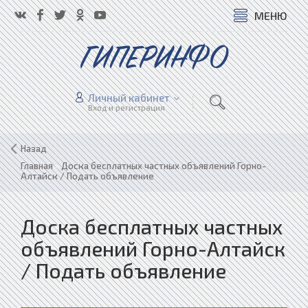
МЕНЮ
ГИПЕРИНФО
Личный кабинет
Вход и регистрация
Назад
Главная
»
Доска бесплатных частных объявлений Горно-
Алтайск / Подать объявление
Доска бесплатных частных
объявлений Горно-Алтайск
/ Подать объявление