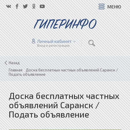
МЕНЮ
ГИПЕРИНФО
Личный кабинет
Вход и регистрация
Назад
Главная
»
Доска бесплатных частных объявлений Саранск /
Подать объявление
Доска бесплатных частных
объявлений Саранск /
Подать объявление