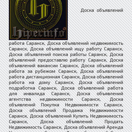
Доска объявлений работа Саранск, Доска объявлений недвижимость Саранск, Доска объявлений ищу работу Саранск, Доска объявлений поиска работы Саранск, Доска объявлений предоставлю работу Саранск, Доска объявлений вакансии Саранск, Доска объявлений работа за рубежом Саранск, Доска объявлений работа дистанционная Саранск, Доска объявлений работа на дому Саранск, Доска объявлений подработка Саранск, Доска объявлений работа для инвалида Саранск, Доска объявлений агентства недвижимости Саранск, Доска объявлений Покупка Недвижимости Саранск, Доска объявлений Продажа Недвижимости Саранск, Доска объявлений Купить Недвижимость Саранск, Доска объявлений Продать Недвижимость Саранск, Доска объявлений Аренда Недвижимости Саранск, Доска объявлений Снять Недвижимость Саранск, Доска объявлений Сдать Недвижимость Саранск, Доска объявлений Покупка Квартира Саранск, Доска объявлений Продажа Квартира Саранск, Доска объявлений Купить Квартиру Саранск, Доска объявлений Продать Квартиру Саранск, Доска объявлений Аренда Квартир Саранск, Доска объявлений Снять Квартиру Саранск, Доска объявлений Сдать Квартиру Саранск, Доска объявлений Покупка Дома Саранск, Доска объявлений Продажа Дома Саранск, Доска объявлений Купить Дом Саранск, Доска объявлений Продать Дом Саранск, Доска объявлений Аренда Дома Саранск, Доска объявлений Снять Дом Саранск, Доска объявлений Сдать Дом Саранск, Доска объявлений Покупка Комнат Саранск, Доска объявлений Продажа Комнат Саранск, Доска объявлений Купить Комнату Саранск, Доска объявлений Продать Комнату Саранск, Доска объявлений Аренда Комнаты Саранск, Доска объявлений Снять Комнату Саранск, Доска объявлений Сдать Комнату Саранск, Доска объявлений загородная недвижимость Саранск, Доска объявлений коммерческая недвижимость Саранск, Доска объявлений недвижимость за рубежом Саранск, Доска объявлений риэлторы Саранск, Доска объявлений строительство Саранск, Доска объявлений строительство материалы Саранск, Доска объявлений строительство оборудование Саранск, Доска объявлений столярные изделия Саранск, Доска объявлений мебель Саранск, Доска объявлений продажа изделий из древесины Саранск, Доска объявлений продажа шпона и пиломатериалов Саранск, Доска объявлений строительство домов Саранск, Доска объявлений стекло изделия Саранск, Доска объявлений сантехника купить Саранск, Доска объявлений ландшафтный дизайн Саранск, Доска объявлений архитектура и дизайн Саранск, Доска объявлений предприятия организации Саранск, Доска объявлений компании фирмы Саранск, Доска объявлений бригады строителей Саранск, Доска объявлений демонтаж разборка Саранск, Доска объявлений монтаж сборка Саранск, Доска объявлений установка соединение Саранск, Доска объявлений вывоз мусора Саранск, Доска объявлений клининг уборка Саранск, Доска объявлений перепланировка помещений Саранск, Доска объявлений перепланировка зданий Саранск, Доска объявлений перепланировка сооружений Саранск, Доска объявлений перепланировка квартиры Саранск, Доска объявлений перепланировка дома Саранск, Доска объявлений перепланировка участка Саранск, Доска объявлений проектные работы Саранск, Доска объявлений электромонтаж Саранск, Доска объявлений ремонт и отделка Саранск, Доска объявлений ремонт и обслуживание Саранск, Доска объявлений отделка и дизайн квартир Саранск, Доска объявлений дизайн интерьера Саранск, Доска объявлений купить сруб дома Саранск, Доска объявлений строительство коттеджей Саранск, Доска объявлений дом в кредит Саранск, Доска объявлений квартира в кредит Саранск, Доска объявлений оцилиндрованное бревно Саранск, Доска объявлений дом из бревна Саранск, Доска объявлений клееный брус Саранск, Доска объявлений дом из бруса Саранск, Доска объявлений дом из кирпича Саранск, Доска объявлений каркасные дома Саранск, Доска объявлений бетон и железобетон Саранск, Доска объявлений бетон купить Саранск, Доска объявлений гипсокартон Саранск, Доска объявлений штукатурные работы Саранск, Доска объявлений малярные работы Саранск, Доска объявлений облицовка Саранск, Доска объявлений колодцы скважины Саранск, Доска объявлений балкон лоджия Саранск, Доска объявлений камины печи барбекю Саранск, Доска объявлений ванная туалет под ключ Саранск, Доска объявлений кухня отделка ремонт Саранск, Доска объявлений окна двери купить Саранск, Доска объявлений потолки заказать Саранск, Доска объявлений полы ремонт Саранск, Доска объявлений стены отделка Саранск, Доска объявлений грузчики Саранск, Доска объявлений подсобники разнорабочие Саранск, Доска объявлений независимый эксперт Саранск, Доска объявлений товары Саранск, Доска объявлений товары из китая Саранск, Доска объявлений товары с доставкой Саранск, Доска объявлений услуги Саранск, Доска объявлений поиск услуг и специалистов Саранск, Доска объявлений оказание услуг Саранск, Доска объявлений предложения услуг и сервисов Саранск, Доска объявлений услуги купить и доставить Саранск, Доска объявлений услуги и предложения Саранск, Доска объявлений магазин Саранск, Доска объявлений интернет-магазин Саранск, Доска объявлений магазин оборудование Саранск, Доска объявлений средства связи Саранск, Доска объявлений табачные изделия Саранск, Доска объявлений одежда и обувь Саранск, Доска объявлений текстиль Саранск, Доска объявлений галантерея Саранск, Доска объявлений текстильная галантерея Саранск, Доска объявлений зоотовары Саранск, Доска объявлений интернет-зоомагазин Саранск, Доска объявлений животные Саранск, Доска объявлений растения Саранск, Доска объявлений цветы Саранск, Доска объявлений семена и саженцы Саранск, Доска объявлений канцтовары Саранск, Доска объявлений книги и печать Саранск, Доска объявлений косметика парфюмерия Саранск, Доска объявлений подарки сувениры Саранск, Доска объявлений ювелирные изделия часы Саранск, Доска объявлений бытовая техника Саранск, Доска объявлений электроника Саранск, Доска объявлений хозяйственные товары Саранск, Доска объявлений товары для детей Саранск, Доска объявлений товары услуги для спорта Саранск, Доска объявлений для презентаций Саранск, Доска объявлений товары для сферы услуг Саранск, Доска объявлений сырье и материалы Саранск, Доска объявлений топливо гсм масла Саранск, Доска объявлений нефть и нефтепродукты Саранск, Доска объявлений дрова опилки Саранск, Доска объявлений тара и упаковка Саранск, Доска объявлений упаковочные материалы Саранск, Доска объявлений специализированные товары Саранск, Доска объявлений связь и телекоммуникации Саранск, Доска объявлений складские услуги Саранск, Доска объявлений логистика и склад Саранск, Доска объявлений торговля оптовая розничная Саранск, Доска объявлений торговля и обмен Саранск, Доска объявлений службы доставки Саранск, Доска объявлений общественное питание Саранск, Доска объявлений бары рестораны кафе Саранск, Доска объявлений бытовые услуги Саранск, Доска объявлений видео аудио Саранск, Доска объявлений мусор и утильсырье Саранск, Доска объявлений деловые связи бизнес Саранск, Доска объявлений интернет и телевидение Саранск, Доска объявлений интернет и сми Саранск, Доска объявлений информационная безопасность Саранск, Доска объявлений информационные технологии Саранск, Доска объявлений услуги разного профиля Саранск, Доска объявлений комплексные услуги Саранск, Доска объявлений медицинские услуги Саранск, Доска объявлений развлекательные услуги Саранск, Доска объявлений ремонтные работы услуги Саранск, Доска объявлений ритуальные услуги Саранск, Доска объявлений питьевая вода продажа Саранск, Доска объявлений туристические компании услуги Саранск, Доска объявлений образование и наука Саранск, Доска объявлений магия Саранск, Доска объявлений обслуживание торжеств Саранск, Доска объявлений эмиграционные услуги Саранск, Доска объявлений бухгалтерский аудит Саранск, Доска объявлений безопасность охрана Саранск, Доска объявлений веб-дизайн / web design Саранск, Доска объявлений гостиничные услуги Саранск, Доска объявлений услуги переводчика Саранск, Доска объявлений сертификация продукции Саранск, Доска объявлений юридические услуги Саранск, Доска объявлений услуги юриста Саранск, Доска объявлений услуги адвоката Саранск, Доска объявлений транспорт Саранск, Доска объявлений авто Саранск, Доска объявлений спецтехника и грузовики Саранск, Доска объявлений ремонт транспорта Саранск, Доска объявлений шины диски Саранск, Доска объявлений автотюнинг аксессуары Саранск, Доска объявлений аэрография Саранск, Доска объявлений легковые автомобили Саранск, Доска объявлений Продажа бу автомобилей Саранск, Доска объявлений автомобиль с пробегом Саранск, Доска объявлений дорожно-строительная техника Саранск, Доска объявлений автобусы микроавтобусы Саранск, Доска объявлений автомасла и автохимия Саранск, Доска объявлений автозапчасти и оборудование Саранск, Доска объявлений попутный груз по россии Саранск, Доска объявлений продать купить авто Саранск, Доска объявлений обмен транспорта Саранск, Доска объявлений мопеды скутеры купить Саранск, Доска объявлений мотоциклы купить Саранск, Доска объявлений мотороллеры квадроциклы Саранск, Доска объявлений продажа мототехники Саранск, Доска объявлений автомотошколы права цены Саранск, Доска объявлений автостоянки автопарковки Саранск, Доска объявлений автослесарь автомеханик Саранск, Доска объявлений авторынки и авто сайты Саранск, Доска объявлений автомобилестроение Саранск, Доска объявлений внедорожники кроссоверы Саранск, Доска объявлений джипы паркетники Саранск, Доска объявлений субкомпактные хэтчбеки Саранск, Доска объявлений Мини-SUV всех марок Саранск, Доска объявлений автокаталоги Саранск, Доска объявлений автосалоны автомагазины Саранск, Доска объявлений автоюрист страхование Саранск, Доска объявлений выкуп битых авто Саранск, Доска объявлений автоломбард Саранск, Доска объявлений аренда прокат авто Саранск, Доска объявлений доставка грузов Саранск, Доска объявлений сельхозтехника б/у купить Саранск, Доска объявлений купить сельхозтехнику Саранск, Доска объявлений трактора и тягачи Саранск, Доска объявлений общественный транспорт Саранск, Доска объявлений ж/д транспорт Саранск, Доска объявлен