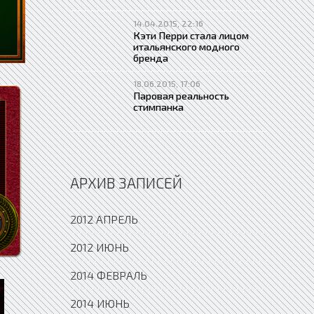
14.04.2015, 22:16
Кэти Перри стала лицом
итальянского модного
бренда
18.06.2015, 17:06
Паровая реальность
стимпанка
АРХИВ ЗАПИСЕЙ
2012 АПРЕЛЬ
2012 ИЮНЬ
2014 ФЕВРАЛЬ
2014 ИЮНЬ