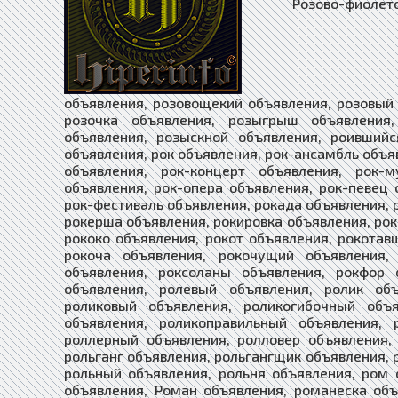
Розово-фиолетовый объявления, розовокрасный объявления, розоволицый объявления, розовощекий объявления, розовый объявления, розопасть объявления, розоцветный объявления, розочка объявления, розыгрыш объявления, розыгрышный объявления, розыск объявления, розыски объявления, розыскной объявления, роившийся объявления, роиться объявления, рой объявления, ройба объявления, рок объявления, рок-ансамбль объявления, рок-группа объявления, рок-дива объявления, рок-клуб объявления, рок-концерт объявления, рок-музыка объявления, рок-музыкант объявления, рок-н-ролл объявления, рок-опера объявления, рок-певец объявления, рок-певица объявления, рок-тусовка объявления, рок-фестиваль объявления, рокада объявления, рокайль объявления, рокамболь объявления, рокер объявления, рокерша объявления, рокировка объявления, роккер объявления, роковой объявления, роковушный объявления, рококо объявления, рокот объявления, рокотавший объявления, рокотание объявления, рокотать объявления, рокоча объявления, рокочущий объявления, роксана объявления, Роксана объявления, рокситромицин объявления, роксоланы объявления, рокфор объявления, рол объявления, Роланд объявления, ролевой объявления, ролевый объявления, ролик объявления, ролики объявления, роликовинтовой объявления, роликовый объявления, роликогибочный объявления, роликомаятниковый объявления, роликоподшипник объявления, роликоправильный объявления, ролкер объявления, ролл объявления, роллер объявления, роллерный объявления, ролловер объявления, роллс-ройс объявления, роло объявления, роль объявления, рольганг объявления, рольгангщик объявления, ролька объявления, рольмопс объявления, рольная объявления, рольный объявления, рольня объявления, ром объявления, рома объявления, ромазулан объявления, роман объявления, Роман объявления, романеска объявления, романешит объявления, романившийся объявления, романизация объявления, романизировавший объявления, романизировавшийся объявления, романизированный объявления, романизируемый объявления, романизирующий объявления, романизирующийся объявления, романизовавший объявления, романизовавшийся объявления, романизованный объявления, романизоваться объявления, романизуемый объявления, романизующий объявления, романизующийся объявления, романист объявления, романистический объявления, романистка объявления, романиться объявления, романический объявления, романный объявления, романов-на-мурмане объявления, Романов-на-Мурмане объявления, романово-борисоглебск объявления, Романово-Борисоглебск объявления, романовы объявления, романс объявления, романсик объявления, романсный объявления, романсовый объявления, романтизация объявления, романтизировавший объя