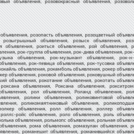
вления, романтизировавшийся объявления, романтизированный объявления, романтизировать объявления, романтизируемый объявления, романтизирующий объявления, романтизирующийся объявления, романтик объявления, романтически объявления, романтический объявления, романтично объявления, романтичность объявления, романтичный объявления, романчик объявления, романящийся объявления, ромашка объявления, ромашковый объявления, ромашниковый объявления, ромб объявления, ромбический объявления, ромбовидный объявления, ромбовик объявления, ромбовый объявления, ромбоид объявления, ромбоидальный объявления, ромбоидный объявления, ромбоклаз объявления, ромбообразный объявления, ромбоэдр объявления, ромеит объявления, Ромео объявления, рометалл объявления, ромни-марш объявления, ромны объявления, ромуальд объявления, ромул объявления, ромштекс объявления, рона объявления, рона-альпы объявления, рональгин объявления, ронгбук объявления, рондад объявления, рондель объявления, рондино объявления, рондо объявления, ронжа объявления, ронивший объявления, ронимый объявления, ронить объявления, ронявший объявления, ронявшийся объявления, роняемый объявления, ронять объявления, ронящий объявления, роняющий объявления, роняющийся объявления, роп объявления, ропак объявления, ропот объявления, ропотливый объявления, ропотник объявления, ропотница объявления, роптавший объявления, роптание объявления, роптатель объявления, роптательница объявления, роптать объявления, ропща объявления, ропщущий объявления, рорквал объявления, роса объявления, росарио объявления, росвооружение объявления, росинант объявления, росинка объявления, росиночка объявления, росистый объявления, росичка объявления, росколит объявления, роскошество объявления, роскошествовавший объявления, роскошествовать объявления, роскошествующий объявления, роскошничавший объявления, роскошничающий объявления, роскошно объявления, роскошность объявления, роскошный объявления, роскошь объявления, роскоэлит объявления, рославль объявления, рослость объявления, рослый объявления, росляк объявления, роснефть объявления, росный объявления, росомаха объявления, роспашь объявления, роспев объявления, роспись объявления, роспуск объявления, роспуски объявления, росс объявления, росса объявления, россбиграмма объявления, российский объявления, российско-американский объявления, российско-белорусский объявления, российско-болгарский объявления, российско-бразильский объявления, российско-британский объявления, российско-венгерский объявления, российско-вьетнамский объявления, российско-германский объявления, российско-грузинский объявления, российско-датский объявления, российско-казахстанский объявления, российско-китайский объявления, российско-польский объявления, российско-румынский объявления, российско-турецкий объявления, российско-украинский объявления, российско-французский объявления, российско-эстонский объявления, российско-японский объявления, россит объявления, Россия объявления, россиянин объявления, россияния объявления, россиянский объявления, россказни объявления, россошь объявления, росстани-на-каме объявления, росстань объявления, россыпной объявления, россыпный объявления, россыпь объявления, россыпью объявления, рост объявления, ростани объявления, ростбиф объявления, ростверк объявления, ростепель объявления, ростепельный объявления, ростер объявления, ростерит объявления, ростерный объявления, ростильня объявления, Ростислав объявления, ростислава объявления, ростки объявления, росткоотбивный объявления, росткоотбойный объявления, ростов объявления, Ростов объявления, Ростов-на-Дону объявления, Ростов-папа объявления, ростовец объявления, ростовой объявления, ростовчанин объявления, ростовщик объявления, ростовщица объявления, ростовщический объявления, ростовщичество объявления, росток объявления, ростокино объявления, ростомер объявления, ростометр объявления, росторнит объявления, росточек объявления, росточь объявления, ростр объявления, ростра объявления, ростральный объявления, рострум объявления, росфедерация объявления, росчерк объявления, росчисть объявления, росший объявления, рось объявления, росяника объявления, росянка объявления, росяной объявления, росяный объявления, рот объявления, рота объявления, ротан объявления, ротанг объявления, ротапринт объявления, ротастый объявления, ротатор объявления, ротаторный объявления, ротаторщик объявления, ротацизм объявления, ротационно-вибрационный объявления, ротационно-высекальный объявления, ротационно-высечной объявления, ротационно-обжимный объявления, ротационнообжимный объявления, ротационный объявления, ротация объявления, ротвейлер объявления, ротер объявления, ротик объявления, ротировавший объявления, ротировавшийся объявления, ротироваться объявления, ротируемый объявления, ротирующий объявления, ротирующийся объявления, ротишко объявления, ротище объявления, ротмистр объявления, ротовой объявления, ротограф объявления, ротография объявления, ротозеивший объявления, ротозей объявления, ротозейка объявления, ротозейничавший объявления, ротозейничать объявления, ротозейничающий объявления, ротозейный объявления, ротозейский объявления, ротозейство объявления, ротозействовавший объявления, ротозействующий объявления, роток объявления, ротокан объявления, ротонда объявления, ротопленка объявления, ротор объявления, роторно-турбинный объявления, роторно-фрезерный объявления, роторно-фрезеровальный объявления, роторный объявления, рототерапия объявления, роттенфюрер объявления, роттердам объявления, роттизит объявления, ротшильд объявления, роуландит объявления, роуль объявления, роульс объявления, рохловка объявления, рохля объявления, роциркон объявления, рошерит объявления, роштейн объявления, роща объявления, рощица объявления, роэ объявления, роющий объявления, роющийся объявления, роялист объявления, роялистка объявления, роялистский объявления, роялишко объявления, роялти объявления, рояль объявления, роящийся объявления, роёк объявления, ртище объявления, ртищево объявления, ртутно-кварцевый объявления, ртутно-сурьмяный объявления, ртутнокварцевый объявления, ртутный объявления, ртуть объявления, руанатин объявления, руанда объявления, руапеху объявления, рубаб объявления, рубавший объявления, рубаи объявления, рубай объявления, рубака объявления, рубанок объявления, рубаночек объявления, рубанувший объявления, рубанувшийся объявления, рубануть объявления, рубато объявления, рубать объявления, рубаха объявления, рубаха-парень объявления, рубашечка объявления, рубашечный объявления, рубашка объявления, рубашонка объявления, рубашоночка объявления, рубающий объявления, рубеж объявления, рубежник объявления, рубежница объявления, рубежный объявления, рубеллит объявления, рубен объявления, Рубен объявления, рубероид объявления, рубероидный объявления