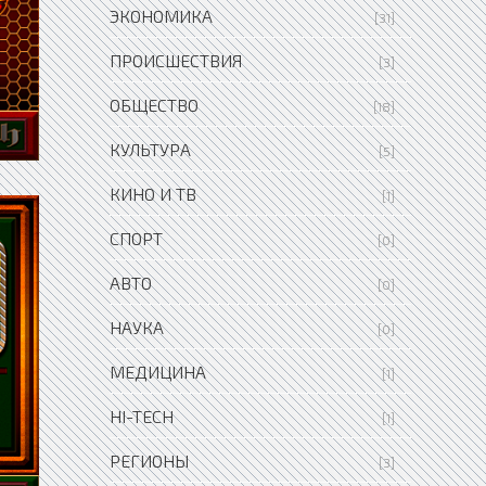
ЭКОНОМИКА
[31]
ПРОИСШЕСТВИЯ
[3]
ОБЩЕСТВО
[18]
КУЛЬТУРА
[5]
КИНО И ТВ
[1]
СПОРТ
[0]
АВТО
[0]
НАУКА
[0]
МЕДИЦИНА
[1]
HI-TECH
[1]
РЕГИОНЫ
[3]