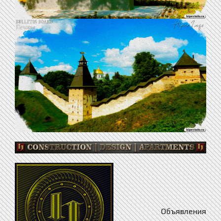
Объявления предприятие Абаза, Объявления предприятие Абакан, Объявления предприятие Абдулино, Объявления предприятие Абинск, Объявления предприятие Агидель, Объявления предприятие Агрыз, Объявления предприятие Адыгейск, Объявления предприятие Азнакаево, Объявления предприятие Азов, Объявления предприятие Ак-Довурак, Объявления предприятие Аксай, Объявления предприятие Аксубаево, Объявления предприятие Актюбинский, Объявления предприятие Алагир, Объявления предприятие Алапаевск, Объявления предприятие Алатырь, Объявления предприятие Алдан, Объявления предприятие Алейск, Объявления предприятие Александров, Объявления предприятие Александровск, Объявления предприятие Александровск-Сахалинский, Объявления предприятие Алексеевка, Объявления предприятие Алексеевское, Объявления предприятие Алексин, Объявления предприятие Алзамай, Объявления предприятие Али-Бердуковский, Объявления предприятие Алтухово, Объявления предприятие Алупка, Объявления предприятие Алушта, Объявления предприятие Альметьевск, Объявления предприятие Амурск, Объявления предприятие Анадырь, Объявления предприятие Анапа, Объявления предприятие Ангарск, Объявления предприятие Андреаполь, Объявления предприятие Анжеро-Судженск, Объявления предприятие Анива, Объявления предприятие Апастово, Объявления предприятие Апатиты, Объявления предприятие Апрелевка, Объявления предприятие Апшеронск, Объявления предприятие Арамиль, Объявления предприятие Аргун, Объявления предприятие Ардатов, Объявления предприятие Ардон, Объявления предприятие Арзамас, Объявления предприятие Аркадак, Объявления предприятие Армавир, Объявления предприятие Армянск, Объявления предприятие Арсеньев, Объявления предприятие Арск, Объявления предприятие Артём, Объявления предприятие Артёмовск, Объявления предприятие Артёмовский, Объявления предприятие Архангельск, Объявления предприятие Архонская, Объявления предприятие Асбест, Объявления предприятие Асино, Объявления предприятие Астрахань, Объявления предприятие Аткарск, Объявления предприятие Ахтубинск, Объявления предприятие Ачинск, Объявления предприятие Аша, Объявления предприятие Бабаево, Объявления предприятие Бабушкин, Объявления предприятие Бавлы, Объявления предприятие Багратионовск, Объявления предприятие Байкальск, Объявления предприятие Баймак, Объявления предприятие Бакал, Объявления предприятие Баксан, Объявления предприятие Балабаново, Объявления предприятие Балаково, Объявления предприятие Балахна, Объявления предприятие Балашиха, Объявления предприятие Балашов, Объявления предприятие Балей, Объявления предприятие Балтаси, Объявления предприятие Балтийск, Объявления предприятие Барабинск, Объявления предприятие Барнаул, Объявления предприятие Барыш, Объявления предприятие Батайск, Объявления предприятие Бахчисарай, Объявления предприятие Башмаково, Объявления предприятие Бежаницы, Объявления предприятие Бежецк, Объявления предприятие Беково, Объявления предприятие Белая Берёзка, Объявления предприятие Белая Калитва, Объявления предприятие Белая Холуница, Объявления предприятие Белгород, Объявления предприятие Белебей, Объявления предприятие Белёв, Объявления предприятие Белинский, Объявления предприятие Белово, Объявления предприятие Белогорск, Объявления предприятие Белогорск, Объявления предприятие Белозерск, Объявления предприятие Белокуриха, Объявления предприятие Беломорск, Объявления предприятие Белорецк, Объявления предприятие Белореченск, Объявления предприятие Белоусово, Объявления предприятие Белоярский, Объявления предприятие Белушья Губа, Объявления предприятие Белые Берега, Объявления предприятие Белый, Объявления предприятие Бердск, Объявления предприятие Березник, Объявления предприятие Березники, Объявления предприятие Берёзовский, Объявления предприятие Берёзовский, Объявления предприятие Беслан, Объявления предприятие Бийск, Объявления предприятие Бикин, Объявления предприятие Билибино, Объявления предприятие Биробиджан, Объявления предприятие Бирск, Объявления предприятие Бирюсинск, Объявления предприятие Бирюч, Объявления предприятие Благовещенск, Объявления предприятие Благовещенск, Объявления предприятие Благодарный, Объявления предприятие Бобров, Объявления предприятие Богатые Сабы, Объявления предприятие Богданович, Объявления предприятие Богородицк, Объявления предприятие Богородск, Объявления предприятие Боготол, Объявления предприятие Богучар, Объявления предприятие Бодайбо, Объявления предприятие Бокситогорск, Объявления предприятие Болгар, Объявления предприятие Бологое, Объявления предприятие Болотное, Объявления предприятие Болохово, Объявления предприятие Болхов, Объявления предприятие Большое Полпино, Объявления предприятие Большой Камень, Объявления предприятие Бор, Объявления предприятие Борзя, Объявления предприятие Борисоглебск, Объявления предприятие Боровичи, Объявления предприятие Боровск, Объявления предприятие Бородино, Объявления предприятие Братск, Объявления предприятие Бронницы, Объявления предприятие Брянск, Объявления предприятие Бугульма, Объявления предприятие Бугуруслан, Объявления предприятие Будённовск, Объявления предприятие Бузулук, Объявления предприятие Буинск, Объявления предприятие Буй, Объявления предприятие Буйнакск, Объявления предприятие Бутурлиновка, Объявления предприятие Бытошь, Объявления предприятие Валдай, Объявления предприятие Валуйки, Объявления предприятие Васильево, Объявления предприятие Велиж, Объявления предприятие Великие Луки, Объявления предприятие Великий Новгород, Объявления предприятие Великий Устюг, Объявления предприятие Вельск, Объявления предприятие Венёв, Объявления предприятие Верещагино, Объявления предприятие Верея, Объявления предприятие Верхнеднепровский, Объявления предприятие Верхнеуральск, Объявления предприятие Верхний Тагил, Объявления предприятие Верхний Уфалей, Объявления предприятие Верхняя Пышма, Объявления предприятие Верхняя Салда, Объявления предприятие Верхняя Тура, Объявления предприятие Верхозим, Объявления предприятие Верхотурье, Объявления предприятие Верхоянск, Объявления предприятие Весьегонск, Объявления предприятие Ветлуга, Объявления предприятие Видное, Объявления предприятие Вилюйск, Объявления предприятие Вилючинск, Объявления предприятие Вихоревка, Объявления предприятие Вичуга, Объявления предприятие Владивосток, Объявления предприятие Владикавказ, Объявления предприятие Владимир, Объявления предприятие Волгоград, Объявления предприятие Волгодонск, Объявления предприятие Волгореченск, Объявления предприятие Волжск, Объявления предприятие Волжский, Объявления предприятие Вологда, Объявления предприятие Володарск, Объявления предприятие Волоколамск, Объявления предприятие Волосово, Объявления предприятие Волхов, Объявления предприятие Волчанск, Объявления предприятие Вольск, Объявления предприятие Воркута, Объявления предприятие Воронеж, Объявления предприятие Ворсма, Объявления предприятие Воскресенск, Объявления предприятие Воткинск, Объявления предприятие Всеволожск, Объявления предприятие Вуктыл, Объявления предприятие Выборг, Объявления предприятие Выгоничи, Объявления предприятие Выкса, Объявления предприятие Высоковск, Объявления предприятие Высоцк, Объявления предприятие Вытегра, Объявления предприятие Вычегодский, Объявления предприятие Вышков, Объявления предприятие Вышний Волочёк, Объявления предприятие Вяземский, Объявления предприятие Вязники, Объявления предприятие Вязьма, Объявления предприятие Вятские Поляны, Объявления предприятие Гаврилов Посад, Объявления предприятие Гаврилов-Ям, Объявления предприятие Гагарин, Объявления предприятие Гаджиево, Объявления предприятие Гай, Объявления предприятие Галич, Объявления предприятие Гаспра, Объявления предприятие Гатчина, Объявления предприятие Гвардейск, Объявления предприятие Гвардейское, Объявления предприятие Гдов, Объявления предприятие Геленджик, Объявления предприятие Георгиевск, Объявления предприятие Гизель, Объявления предприятие Глазов, Объявления предприятие Голицыно, Объявления предприятие Голынки, Объявления предприятие Горагорск, Объявления предприятие Горбатов, Объявления предприятие Горно-Алтайск, Объявления предприятие Горнозаводск, Объявления предприятие Горняк, Объявления предприятие Городец, Объявления предприятие Городище, Объявления предприятие Городовиковск, Объявления предприятие Гороховец, Объявления предприятие Горячий Ключ, Объявления предприятие Грайворон, Объявления предприятие Гремячинск, Объявления предприятие Грозный, Объявления предприятие Грязи, Объявления предприятие Грязовец, Объявления предприятие Губаха, Объявления предприятие Губкин, Объявления предприятие Губкинский, Объявления предприятие Гудермес, Объявления предприятие Гуково, Объявления предприятие Гулькевичи, Объявления предприятие Гурьевск, Объявления предприятие Гурьевск, Объявления предприятие Гусев, Объявления предприятие Гусиноозёрск, Объявления предприятие Гусь-Хрустальный, Объявления предприятие Давлеканово, Объявления предприятие Дагестанские Огни, Объявления предприятие Далматово, Объявления предприятие Дальнегорск, Объявления предприятие Дальнереченск, Объявления предприятие Данилов, Объявления предприятие Данков, Объявления предприятие Дегтярск, Объявления предприятие Дедовичи, Объявления предприятие Дедовск, Объявления предприятие Демидов, Объявления предприятие Дербент, Объявления предприятие Десногорск, Объявления предприятие Джалиль, Объявления предприятие Джанкой, Объявления предприятие Дзержинск, Объявления предприятие Дзержинский, Объявления предприятие Дивногорск, Объявления предприятие Дигора, Объявления предприятие Димитровград, Объявления предприятие Дмитриев, Объявления предприятие Дмитриевка, Объявления предприятие Дмитров, Объявления предприятие Дмитровск, Объявления предприятие Дно, Объявления предприятие Добрянка, Объявления предприятие Долгопрудный, Объявления предприятие Долинск, Объявления предприятие апартаментыодедово, Объявления предприятие Донецк, Объявления предприятие Донской, Объявления предприятие Дорогобуж, Объявления предприятие Дрезна, Объявления предприятие Дубна, Объявления предприятие Дубовка, Объявл