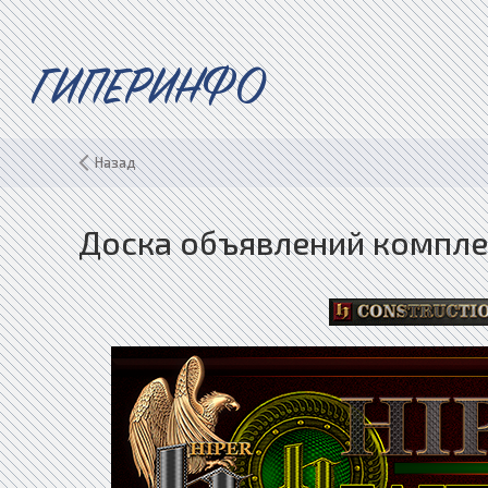
ГИПЕРИНФО
Назад
Доска объявлений компле