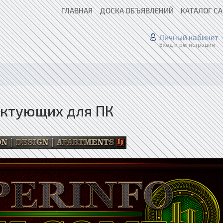
ГЛАВНАЯ
ДОСКА ОБЪЯВЛЕНИЙ
КАТАЛОГ С
Личный кабинет
Вход и регистрация
ктующих для ПК