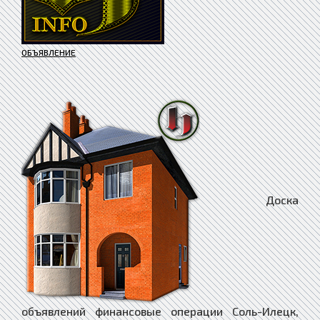
ОБЪЯВЛЕНИЕ
Доска объявлений финансовые операции Соль-Илецк, Доска объявлений финансовые операции Сольвычегодск, Доска объявлений финансовые операции Сольцы, Доска объявлений финансовые операции Сорочинск, Доска объявлений финансовые операции Сорск, Доска объявлений финансовые операции Сортавала, Доска объявлений финансовые операции Сосенский, Доска объявлений финансовые операции Сосновка, Доска объявлений финансовые операции Сосновоборск, Доска объявлений финансовые операции Сосновый Бор, Доска объявлений финансовые операции Сосногорск, Доска объявлений финансовые операции Сочи, Доска объявлений финансовые операции Спас-Деменск, Доска объявлений финансовые операции Абаза, Доска объявлений финансовые операции Абакан, Доска объявлений финансовые операции Абдулино, Доска объявлений финансовые операции Абинск, Доска объявлений финансовые операции Агидель, Доска объявлений финансовые операции Агрыз, Доска объявлений финансовые операции Адыгейск, Доска объявлений финансовые операции Азнакаево, Доска объявлений финансовые операции Азов, Доска объявлений финансовые операции Ак-Довурак, Доска объявлений финансовые операции Аксай, Доска объявлений финансовые операции Алагир, Доска объявлений финансовые операции Алапаевск, Доска объявлений финансовые операции Алатырь, Доска объявлений финансовые операции Алдан, Доска объявлений финансовые операции Алейск, Доска объявлений финансовые операции Александров, Доска объявлений финансовые операции Александровск, Доска объявлений финансовые операции Александровск-Сахалинский, Доска объявлений финансовые операции Алексеевка, Доска объявлений финансовые операции Алексин, Доска объявлений финансовые операции Алзамай, Доска объявлений финансовые операции Алупка, Доска объявлений финансовые операции Алушта, Доска объявлений финансовые операции Альметьевск, Доска объявлений финансовые операции Амурск, Доска объявлений финансовые операции Анадырь, Доска объявлений финансовые операции Анапа, Доска объявлений финансовые операции Ангарск, Доска объявлений финансовые операции Андреаполь, Доска объявлений финансовые операции Анжеро-Судженск, Доска объявлений финансовые операции Анива, Доска объявлений финансовые операции Апатиты, Доска объявлений финансовые операции Апрелевка, Доска объявлений финансовые операции Апшеронск, Доска объявлений финансовые операции Арамиль, Доска объявлений финансовые операции Аргун, Доска объявлений финансовые операции Ардатов, Доска объявлений финансовые операции Ардон, Доска объявлений финансовые операции Арзамас, Доска объявлений финансовые операции Аркадак, Доска объявлений финансовые операции Армавир, Доска объявлений финансовые операции Армянск, Доска объявлений финансовые операции Арсеньев, Доска объявлений финансовые операции Арск, Доска объявлений финансовые операции Артём, Доска объявлений финансовые операции Артёмовск, Доска объявлений финансовые операции Артёмовский, Доска объявлений финансовые операции Архангельск, Доска объявлений финансовые операции Асбест, Доска объявлений финансовые операции Асино, Доска объявлений финансовые операции Астрахань, Доска объявлений финансовые операции Аткарск, Доска объявлений финансовые операции Ахтубинск, Доска объявлений финансовые операции Ачинск, Доска объявлений финансовые операции Аша, Доска объявлений финансовые операции Бабаево, Доска объявлений финансовые операции Бабушкин, Доска объявлений финансовые операции Бавлы, Доска объявлений финансовые операции Багратионовск, Доска объявлений финансовые операции Байкальск, Доска объявлений финансовые операции Баймак, Доска объявлений финансовые операции Бакал, Доска объявлений финансовые операции Баксан, Доска объявлений финансовые операции Балабаново, Доска объявлений финансовые операции Балаково, Доска объявлений финансовые операции Балахна, Доска объявлений финансовые операции Балашиха, Доска объявлений финансовые операции Балашов, Доска объявлений финансовые операции Балей, Доска объявлений финансовые операции Балтийск, Доска объявлений финансовые операции Барабинск, Доска объявлений финансовые операции Барнаул, Доска объявлений финансовые операции Барыш, Доска объявлений финансовые операции Батайск, Доска объявлений финансовые операции Бахчисарай, Доска объявлений финансовые операции Бежецк, Доска объявлений финансовые операции Белая Калитва, Доска объявлений финансовые операции Белая Холуница, Доска объявлений финансовые операции Белгород, Доска объявлений финансовые операции Белебей, Доска объявлений финансовые операции Белёв, Доска объявлений финансовые операции Белинский, Доска объявлений финансовые операции Белово, Доска объявлений финансовые операции Белогорск, Доска объявлений финансовые операции Белогорск, Доска объявлений финансовые операции Белозерск, Доска объявлений финансовые операции Белокуриха, Доска объявлений финансовые операции Беломорск, Доска объявлений финансовые операции Белорецк, Доска объявлений финансовые операции Белореченск, Доска объявлений финансовые операции Белоусово, Доска объявлений финансовые операции Белоярский, Доска объявлений финансовые операции Белый, Доска объявлений финансовые операции Бердск, Доска объявлений финансовые операции Березники, Доска объявлений финансовые операции Берёзовский, Доска объявлений финансовые операции Берёзовский, Доска объявлений финансовые операции Беслан, Доска объявлений финансовые операции Бийск, Доска объявлений финансовые операции Бикин, Доска объявлений финансовые операции Билибино, Доска объявлений финансовые операции Биробиджан, Доска объявлений финансовые операции Бирск, Доска объявлений финансовые операции Бирюсинск, Доска объявлений финансовые операции Бирюч, Доска объявлений финансовые операции Благовещенск, Доска объявлений финансовые операции Благодарный, Доска объявлений финансовые операции Бобров, Доска объявлений финансовые операции Богданович, Доска объявлений финансовые операции Богородицк, Доска объявлений финансовые операции Богородск, Доска объявлений финансовые операции Боготол, Доска объявлений финансовые операции Богучар, Доска объявлений финансовые операции Бодайбо, Доска объявлений финансовые операции Бокситогорск, Доска объявлений финансовые операции Болгар, Доска объявлений финансовые операции Бологое, Доска объявлений финансовые операции Болотное, Доска объявлений финансовые операции Болохово, Доска объявлений финансовые операции Болхов, Доска объявлений финансовые операции Большой Камень, Доска объявлений финансовые операции Бор, Доска объявлений финансовые операции Борзя, Доска объявлений финансовые операции Борисоглебск, Доска объявлений финансовые операции Боровичи, Доска объявлений финансовые операции Боровск, Доска объявлений финансовые операции Бородино, Доска объявлений финансовые операции Братск, Доска объявлений финансовые операции Бронницы, Доска объявлений финансовые операции Брянск, Доска объявлений финансовые операции Бугульма, Доска объявлений финансовые операции Бугуруслан, Доска объявлений финансовые операции Будённовск, Доска объявлений финансовые операции Бузулук, Доска объявлений финансовые операции Буинск, Доска объявлений финансовые операции Буй, Доска объявлений финансовые операции Буйнакск, Доска объявлений финансовые операции Бутурлиновка, Доска объявлений финансовые операции Валдай, Доска объявлений финансовые операции Валуйки, Доска объявлений финансовые операции Велиж, Доска объявлений финансовые операции Великие Луки, Доска объявлений финансовые операции Великий Новгород, Доска объявлений финансовые операции Великий Устюг, Доска объявлений финансовые операции Вельск, Доска объявлений финансовые операции Венёв, Доска объявлений финансовые операции Верещагино, Доска объявлений финансовые операции Верея, Доска объявлений финансовые операции Верхнеуральск, Доска объявлений финансовые операции Верхний Тагил, Доска объявлений финансовые операции Верхний Уфалей, Доска объявлений финансовые операции Верхняя Пышма, Доска объявлений финансовые операции Верхняя Салда, Доска объявлений финансовые операции Верхняя Тура, Доска объявлений финансовые операции Верхотурье, Доска объявлений финансовые операции Верхоянск, Доска объявлений финансовые операции Весьегонск, Доска объявлений финансовые операции Ветлуга, Доска объявлений финансовые операции Видное, Доска объявлений финансовые операции Вилюйск, Доска объявлений финансовые операции Вилючинск, Доска объявлений финансовые операции Вихоревка, Доска объявлений финансовые операции Вичуга, Доска объявлений финансовые операции Владивосток, Доска объявлений финансовые операции Владикавказ, Доска объявлений финансовые операции Владимир, Доска объявлений финансовые операции Волгоград, Доска объявлений финансовые операции Волгодонск, Доска объявлений финансовые операции Волгореченск, Доска объявлений финансовые операции Волжск, Доска объявлений финансовые операции Волжский, Доска объявлений финансовые операции Вологда, Доска объявлений финансовые операции Володарск, Доска объявлений финансовые операции Волоколамск, Доска объявлений финансовые операции Волосово, Доска объявлений финансовые операции Волхов, Доска объявлений финансовые операции Волчанск, Доска объявлений финансовые операции Вольск, Доска объявлений финансовые операции Воркута, Доска объявлений финансовые операции Воронеж, Доска объявлений финансовые операции Ворсма, Доска объявлений финансовые операции Воскресенск, Доска объявлений финансовые операции Воткинск, Доска объявлений финансовые операции Всеволожск, Доска объявлений финансовые операции Вуктыл, Доска объявлений финансовые операции Выборг, Доска объявлений финансовые операции Выкса, Доска объявлений финансовые операции Высоковск, Доска объявлений финансовые операции Высоцк, Доска объявлений финансовые операции Вытегра, Доска объявлений финансовые операции Вышний Волочёк, Доска объявлений финансовые операции Вяземский, Доска объявлений финансовые операции Вязники, Доска объявлений финансовые операции Вязьма, Доска объявлений финансовые операции Вятские Поляны, Доска объявлений финансовые операции Гаврилов Посад, Доска объявлений финансовые операции Гаврилов-Ям, Доска объявлений финансовые о