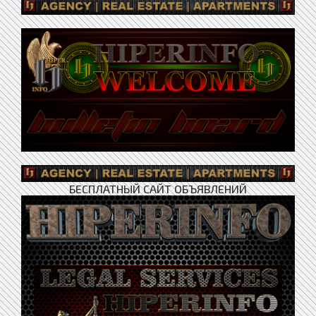
БЕСПЛАТНЫЙ САЙТ ОБЪЯВЛЕНИЙ