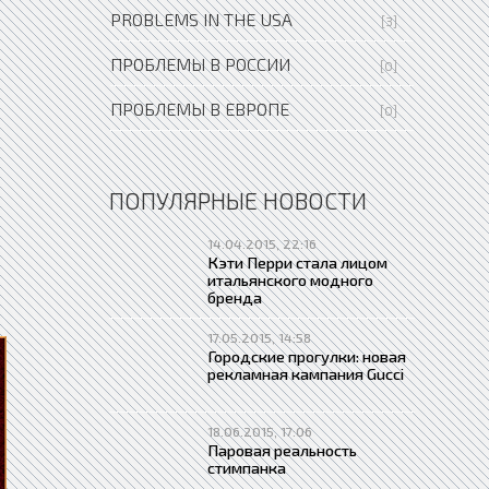
PROBLEMS IN THE USA
[3]
ПРОБЛЕМЫ В РОССИИ
[0]
ПРОБЛЕМЫ В ЕВРОПЕ
[0]
ПОПУЛЯРНЫЕ НОВОСТИ
14.04.2015, 22:16
Кэти Перри стала лицом
итальянского модного
бренда
17.05.2015, 14:58
Городские прогулки: новая
рекламная кампания Gucci
18.06.2015, 17:06
Паровая реальность
стимпанка