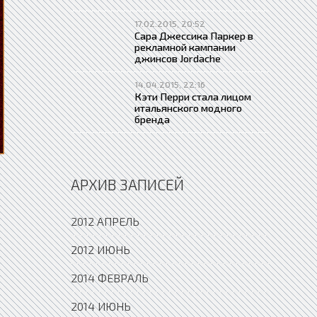
17.02.2015, 20:52
Сара Джессика Паркер в
рекламной кампании
джинсов Jordache
14.04.2015, 22:16
Кэти Перри стала лицом
итальянского модного
бренда
АРХИВ ЗАПИСЕЙ
2012 АПРЕЛЬ
2012 ИЮНЬ
2014 ФЕВРАЛЬ
2014 ИЮНЬ