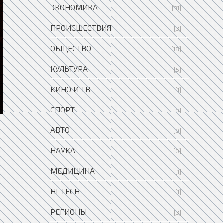
ЭКОНОМИКА
[31]
ПРОИСШЕСТВИЯ
[3]
ОБЩЕСТВО
[18]
КУЛЬТУРА
[5]
КИНО И ТВ
[1]
СПОРТ
[0]
АВТО
[0]
НАУКА
[0]
МЕДИЦИНА
[1]
HI-TECH
[1]
РЕГИОНЫ
[3]