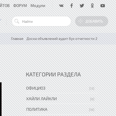
АЙТОВ
ФОРУМ
Модули
ДОБАВИТЬ
Главная
»
Доска объявлений аудит бух отчетности 2
КАТЕГОРИИ РАЗДЕЛА
ОФИЦИОЗ
[13]
ХАЙЛИ ЛАЙКЛИ
[8]
ПОЛИТИКА
[18]