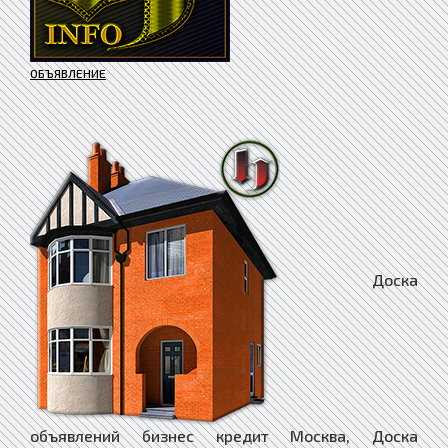
ОБЪЯВЛЕНИЕ
Доска объявлений бизнес кредит Москва, Доска объявлений бизнес кредит Муравленко, Доска объявлений бизнес кредит Мураши, Доска объявлений бизнес кредит Мурманск, Доска объявлений бизнес кредит Муром, Доска объявлений бизнес кредит Мценск, Доска объявлений бизнес кредит Мыски, Доска объявлений бизнес кредит Мытищи, Доска объявлений бизнес кредит Мышкин, Доска объявлений бизнес кредит Набережные Челны, Доска объявлений бизнес кредит Навашино, Доска объявлений бизнес кредит Наволоки, Доска объявлений бизнес кредит Надым, Доска объявлений бизнес кредит Назарово, Доска объявлений бизнес кредит Назрань, Доска объявлений бизнес кредит Называевск, Доска объявлений бизнес кредит Нальчик, Доска объявлений бизнес кредит Нестеров, Доска объявлений бизнес кредит Нефтегорск, Доска объявлений бизнес кредит Нефтекамск, Доска объявлений бизнес кредит Нефтекумск, Доска объявлений бизнес кредит Нефтеюганск, Доска объявлений бизнес кредит Нея, Доска объявлений бизнес кредит Нижневартовск, Доска объявлений бизнес кредит Нижнекамск, Доска объявлений бизнес кредит Нижнеудинск, Доска объявлений бизнес кредит Нижние Серги, Доска объявлений бизнес кредит Нижний Ломов, Доска объявлений бизнес кредит Нижний Новгород, Доска объявлений бизнес кредит Новокубанск, Доска объявлений бизнес кредит Новокузнецк, Доска объявлений бизнес кредит Новокуйбышевск, Доска объявлений бизнес кредит Новомичуринск, Доска объявлений бизнес кредит Новомосковск, Доска объявлений бизнес кредит Новопавловск, Доска объявлений бизнес кредит Новоржев, Доска объявлений бизнес кредит Новороссийск, Доска объявлений бизнес кредит Новосибирск, Доска объявлений бизнес кредит Новосиль, Доска объявлений бизнес кредит Новосокольники, Доска объявлений бизнес кредит Новотроицк, Доска объявлений бизнес кредит Новоузенск, Доска объявлений бизнес кредит Новоульяновск, Доска объявлений бизнес кредит Нюрба, Доска объявлений бизнес кредит Нягань, Доска объявлений бизнес кредит Нязепетровск, Доска объявлений бизнес кредит Няндома, Доска объявлений бизнес кредит Облучье, Доска объявлений бизнес кредит Обнинск, Доска объявлений бизнес кредит Обоянь, Доска объявлений бизнес кредит Обь, Доска объявлений бизнес кредит Одинцово, Доска объявлений бизнес кредит Озёрск, Доска объявлений бизнес кредит Озёры, Доска объявлений бизнес кредит Октябрьск, Доска объявлений бизнес кредит Октябрьский, Доска объявлений бизнес кредит Окуловка, Доска объявлений бизнес кредит Олёкминск, Доска объявлений бизнес кредит Оленегорск, Доска объявлений бизнес кредит Олонец, Доска объявлений бизнес кредит Омск, Доска объявлений бизнес кредит Омутнинск, Доска объявлений бизнес кредит Онега, Доска объявлений бизнес кредит Опочка, Доска объявлений бизнес кредит Орёл, Доска объявлений бизнес кредит Оренбург, Доска объявлений бизнес кредит Орехово-Зуево, Доска объявлений бизнес кредит Орлов, Доска объявлений бизнес кредит Орск, Доска объявлений бизнес кредит Оса, Доска объявлений бизнес кредит Осинники, Доска объявлений бизнес кредит Осташков, Доска объявлений бизнес кредит Остров, Доска объявлений бизнес кредит Островной, Доска объявлений бизнес кредит Острогожск, Доска объявлений бизнес кредит Отрадное, Доска объявлений бизнес кредит Отрадный, Доска объявлений бизнес кредит Оха, Доска объявлений бизнес кредит Оханск, Доска объявлений бизнес кредит Очёр, Доска объявлений бизнес кредит Павлово, Доска объявлений бизнес кредит Павловск, Доска объявлений бизнес кредит Павловский Посад, Доска объявлений бизнес кредит Палласовка, Доска объявлений бизнес кредит Партизанск, Доска объявлений бизнес кредит Певек, Доска объявлений бизнес кредит Пенза, Доска объявлений бизнес кредит Петухово, Доска объявлений бизнес кредит Петушки, Доска объявлений бизнес кредит Печора, Доска объявлений бизнес кредит Печоры, Доска объявлений бизнес кредит Пикалёво, Доска объявлений бизнес кредит Пионерский, Доска объявлений бизнес кредит Питкяранта, Доска объявлений бизнес кредит Плавск, Доска объявлений бизнес кредит Пласт, Доска объявлений бизнес кредит Плёс, Доска объявлений бизнес кредит Поворино, Доска объявлений бизнес кредит Подольск, Доска объявлений бизнес кредит Подпорожье, Доска объявлений бизнес кредит Покачи, Доска объявлений бизнес кредит Покров, Доска объявлений бизнес кредит Покровск, Доска объявлений бизнес кредит Полевской, Доска объявлений бизнес кредит Полесск, Доска объявлений бизнес кредит Полысаево, Доска объявлений бизнес кредит Полярные Зори, Доска объявлений бизнес кредит Полярный, Доска объявлений бизнес кредит Поронайск, Доска объявлений бизнес кредит Порхов, Доска объявлений бизнес кредит Похвистнево, Доска объявлений бизнес кредит Почеп, Доска объявлений бизнес кредит Починок, Доска объявлений бизнес кредит Пошехонье, Доска объявлений бизнес кредит Правдинск, Доска объявлений бизнес кредит Приволжск, Доска объявлений бизнес кредит Приморск, Доска объявлений бизнес кредит Приморско-Ахтарск, Доска объявлений бизнес кредит Приозерск, Доска объявлений бизнес кредит Прокопьевск, Доска объявлений бизнес кредит Пролетарск, Доска объявлений бизнес кредит Протвино, Доска объявлений бизнес кредит Прохладный, Доска объявлений бизнес кредит Псков, Доска объявлений бизнес кредит Пугачёв, Доска объявлений бизнес кредит Пудож, Доска объявлений бизнес кредит Пустошка, Доска объявлений бизнес кредит Пучеж, Доска объявлений бизнес кредит Пушкино, Доска объявлений бизнес кредит Пущино, Доска объявлений бизнес кредит Пыталово, Доска объявлений бизнес кредит Пыть-Ях, Доска объявлений бизнес кредит Пятигорск, Доска объявлений бизнес кредит Радужный, Доска объявлений бизнес кредит Райчихинск, Доска объявлений бизнес кредит Раменское, Доска объявлений бизнес кредит Рассказово, Доска объявлений бизнес кредит Ревда, Доска объявлений бизнес кредит Реж, Доска объявлений бизнес кредит Реутов, Доска объявлений бизнес кредит Ржев, Доска объявлений бизнес кредит Родники, Доска объявлений бизнес кредит Рославль, Доска объявлений бизнес кредит Россошь, Доска объявлений бизнес кредит Ростов, Доска объявлений бизнес кредит Ростов-на-Дону, Доска объявлений бизнес кредит Рошаль, Доска объявлений бизнес кредит Ртищево, Доска объявлений бизнес кредит Рубцовск, Доска объявлений бизнес кредит Рудня, Доска объявлений бизнес кредит Руза, Доска объявлений бизнес кредит Рузаевка, Доска объявлений бизнес кредит Рыбинск, Доска объявлений бизнес кредит Рыбное, Доска объявлений бизнес кредит Рыльск, Доска объявлений бизнес кредит Ряжск, Доска объявлений бизнес кредит Рязань, Доска объявлений бизнес кредит Саки, Доска объявлений бизнес кредит Салават, Доска объявлений бизнес кредит Салаир, Доска объявлений бизнес кредит Салехард, Доска объявлений бизнес кредит Сальск, Доска объявлений бизнес кредит Самара, Доска объявлений бизнес кредит Санкт-Петербург, Доска объявлений бизнес кредит Саранск, Доска объявлений бизнес кредит Сарапул, Доска объявлений бизнес кредит Саратов, Доска объявлений бизнес кредит Саров, Доска объявлений бизнес кредит Сасово, Доска объявлений бизнес кредит Сатка, Доска объявлений бизнес кредит Сафоново, Доска объявлений бизнес кредит Саяногорск, Доска объявлений бизнес кредит Саянск, Доска объявлений бизнес кредит Светлогорск, Доска объявлений бизнес кредит Светлоград, Доска объявлений бизнес кредит Светлый, Доска объявлений бизнес кредит Светогорск, Доска объявлений бизнес кредит Свирск, Доска объявлений бизнес кредит Свободный, Доска объявлений бизнес кредит Себеж, Доска объявлений бизнес кредит Севастополь, Доска объявлений бизнес кредит Северо-Курильск, Доска объявлений бизнес кредит Северобайкальск, Доска объявлений бизнес кредит Северодвинск, Доска объявлений бизнес кредит Североморск, Доска объявлений бизнес кредит Североуральск, Доска объявлений бизнес кредит Северск, Доска объявлений бизнес кредит Севск, Доска объявлений бизнес кредит Сегежа, Доска объявлений бизнес кредит Сельцо, Доска объявлений бизнес кредит Семёнов, Доска объявлений бизнес кредит Семикаракорск, Доска объявлений бизнес кредит Семилуки, Доска объявлений бизнес кредит Сенгилей, Доска объявлений бизнес кредит Серафимович, Доска объявлений бизнес кредит Сергач, Доска объявлений бизнес кредит Сергиев Посад, Доска объявлений бизнес кредит Сердобск, Доска объявлений бизнес кредит Серов, Доска объявлений бизнес кредит Серпухов, Доска объявлений бизнес кредит Сертолово, Доска объявлений бизнес кредит Сибай, Доска объявлений бизнес кредит Сим, Доска объявлений бизнес кредит Симферополь, Доска объявлений бизнес кредит Сковородино, Доска объявлений бизнес кредит Скопин, Доска объявлений бизнес кредит Славгород, Доска объявлений бизнес кредит Славск, Доска объявлений бизнес кредит Славянск-на-Кубани, Доска объявлений бизнес кредит Сланцы, Доска объявлений бизнес кредит Слободской, Доска объявлений бизнес кредит Слюдянка, Доска объявлений бизнес кредит Смоленск, Доска объявлений бизнес кредит Снежинск, Доска объявлений бизнес кредит Снежногорск, Доска объявлений бизнес кредит Собинка, Доска объявлений бизнес кредит Советск, Доска объявлений бизнес кредит Советская Гавань, Доска объявлений бизнес кредит Спас-Клепики, Доска объявлений бизнес кредит Спасск, Доска объявлений бизнес кредит Спасск-Дальний, Доска объявлений бизнес кредит Спасск-Рязанский, Доска объявлений бизнес кредит Среднеколымск, Доска объявлений бизнес кредит Среднеуральск, Доска объявлений бизнес кредит Сретенск, Доска объявлений бизнес кредит Ставрополь, Доска объявлений бизнес кредит Старая Купавна, Доска объявлений бизнес кредит Старая Русса, Доска объявлений бизнес кредит Старица, Доска объявлений бизнес кредит Стародуб, Доска объявлений бизнес кредит Старый Крым, Доска объявлений бизнес кредит Старый Оскол, Доска объявлений бизнес кредит Стерлитамак, Доска объявлений бизнес кредит Стрежевой, Доска объявлений бизнес кредит Строитель, Доска объявлений бизнес кредит Струнино, Доска объявлений бизнес кредит Ступино, Доска объявлений бизнес кредит Суворов, Доска объявлений бизнес кредит Судак, Доска объявлений бизнес кредит Суджа, Доска объявлений бизнес кредит Судогда, Доска объявлений бизнес кредит Суздаль, До