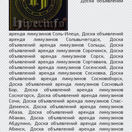
Доска объявлений аренда лимузинов Соль-Илецк, Доска объявлений аренда лимузинов Сольвычегодск, Доска объявлений аренда лимузинов Сольцы, Доска объявлений аренда лимузинов Сорочинск, Доска объявлений аренда лимузинов Сорск, Доска объявлений аренда лимузинов Сортавала, Доска объявлений аренда лимузинов Сосенский, Доска объявлений аренда лимузинов Сосновка, Доска объявлений аренда лимузинов Сосновоборск, Доска объявлений аренда лимузинов Сосновый Бор, Доска объявлений аренда лимузинов Сосногорск, Доска объявлений аренда лимузинов Сочи, Доска объявлений аренда лимузинов Спас-Деменск, Доска объявлений аренда лимузинов Абаза, Доска объявлений аренда лимузинов Абакан, Доска объявлений аренда лимузинов Абдулино, Доска объявлений аренда лимузинов Абинск, Доска объявлений аренда лимузинов Агидель, Доска объявлений аренда лимузинов Агрыз, Доска объявлений аренда лимузинов Адыгейск, Доска объявлений аренда лимузинов Азнакаево, Доска объявлений аренда лимузинов Азов, Доска объявлений аренда лимузинов Ак-Довурак, Доска объявлений аренда лимузинов Аксай, Доска объявлений аренда лимузинов Алагир, Доска объявлений аренда лимузинов Алапаевск, Доска объявлений аренда лимузинов Алатырь, Доска объявлений аренда лимузинов Алдан, Доска объявлений аренда лимузинов Алейск, Доска объявлений аренда лимузинов Александров, Доска объявлений аренда лимузинов Александровск, Доска объявлений аренда лимузинов Александровск-Сахалинский, Доска объявлений аренда лимузинов Алексеевка, Доска объявлений аренда лимузинов Алексин, Доска объявлений аренда лимузинов Алзамай, Доска объявлений аренда лимузинов Алупка, Доска объявлений аренда лимузинов Алушта, Доска объявлений аренда лимузинов Альметьевск, Доска объявлений аренда лимузинов Амурск, Доска объявлений аренда лимузинов Анадырь, Доска объявлений аренда лимузинов Анапа, Доска объявлений аренда лимузинов Ангарск, Доска объявлений аренда лимузинов Андреаполь, Доска объявлений аренда лимузинов Анжеро-Судженск, Доска объявлений аренда лимузинов Анива, Доска объявлений аренда лимузинов Апатиты, Доска объявлений аренда лимузинов Апрелевка, Доска объявлений аренда лимузинов Апшеронск, Доска объявлений аренда лимузинов Арамиль, Доска объявлений аренда лимузинов Аргун, Доска объявлений аренда лимузинов Ардатов, Доска объявлений аренда лимузинов Ардон, Доска объявлений аренда лимузинов Арзамас, Доска объявлений аренда лимузинов Аркадак, Доска объявлений аренда лимузинов Армавир, Доска объявлений аренда лимузинов Армянск, Доска объявлений аренда лимузинов Арсеньев, Доска объявлений аренда лимузинов Арск, Доска объявлений аренда лимузинов Артём, Доска объявлений аренда лимузинов Артёмовск, Доска объявлений аренда лимузинов Артёмовский, Доска объявлений аренда лимузинов Архангельск, Доска объявлений аренда лимузинов Асбест, Доска объявлений аренда лимузинов Асино, Доска объявлений аренда лимузинов Астрахань, Доска объявлений аренда лимузинов Аткарск, Доска объявлений аренда лимузинов Ахтубинск, Доска объявлений аренда лимузинов Ачинск, Доска объявлений аренда лимузинов Аша, Доска объявлений аренда лимузинов Бабаево, Доска объявлений аренда лимузинов Бабушкин, Доска объявлений аренда лимузинов Бавлы, Доска объявлений аренда лимузинов Багратионовск, Доска объявлений аренда лимузинов Байкальск, Доска объявлений аренда лимузинов Баймак, Доска объявлений аренда лимузинов Бакал, Доска объявлений аренда лимузинов Баксан, Доска объявлений аренда лимузинов Балабаново, Доска объявлений аренда лимузинов Балаково, Доска объявлений аренда лимузинов Балахна, Доска объявлений аренда лимузинов Балашиха, Доска объявлений аренда лимузинов Балашов, Доска объявлений аренда лимузинов Балей, Доска объявлений аренда лимузинов Балтийск, Доска объявлений аренда лимузинов Барабинск, Доска объявлений аренда лимузинов Барнаул, Доска объявлений аренда лимузинов Барыш, Доска объявлений аренда лимузинов Батайск, Доска объявлений аренда лимузинов Бахчисарай, Доска объявлений аренда лимузинов Бежецк, Доска объявлений аренда лимузинов Белая Калитва, Доска объявлений аренда лимузинов Белая Холуница, Доска объявлений аренда лимузинов Белгород, Доска объявлений аренда лимузинов Белебей, Доска объявлений аренда лимузинов Белёв, Доска объявлений аренда лимузинов Белинский, Доска объявлений аренда лимузинов Белово, Доска объявлений аренда лимузинов Белогорск, Доска объявлений аренда лимузинов Белогорск, Доска объявлений аренда лимузинов Белозерск, Доска объявлений аренда лимузинов Белокуриха, Доска объявлений аренда лимузинов Беломорск, Доска объявлений аренда лимузинов Белорецк, Доска объявлений аренда лимузинов Белореченск, Доска объявлений аренда лимузинов Белоусово, Доска объявлений аренда лимузинов Белоярский, Доска объявлений аренда лимузинов Белый, Доска объявлений аренда лимузинов Бердск, Доска объявлений аренда лимузинов Березники, Доска объявлений аренда лимузинов Берёзовский, Доска объявлений аренда лимузинов Берёзовский, Доска объявлений аренда лимузинов Беслан, Доска объявлений аренда лимузинов Бийск, Доска объявлений аренда лимузинов Бикин, Доска объявлений аренда лимузинов Билибино, Доска объявлений аренда лимузинов Биробиджан, Доска объявлений аренда лимузинов Бирск, Доска объявлений аренда лимузинов Бирюсинск, Доска объявлений аренда лимузинов Бирюч, Доска объявлений аренда лимузинов Благовещенск, Доска объявлений аренда лимузинов Благодарный, Доска объявлений аренда лимузинов Бобров, Доска объявлений аренда лимузинов Богданович, Доска объявлений аренда лимузинов Богородицк, Доска объявлений аренда лимузинов Богородск, Доска объявлений аренда лимузинов Боготол, Доска объявлений аренда лимузинов Богучар, Доска объявлений аренда лимузинов Бодайбо, Доска объявлений аренда лимузинов Бокситогорск, Доска объявлений аренда лимузинов Болгар, Доска объявлений аренда лимузинов Бологое, Доска объявлений аренда лимузинов Болотное, Доска объявлений аренда лимузинов Болохово, Доска объявлений аренда лимузинов Болхов, Доска объявлений аренда лимузинов Большой Камень, Доска объявлений аренда лимузинов Бор, Доска объявлений аренда лимузинов Борзя, Доска объявлений аренда лимузинов Борисоглебск, Доска объявлений аренда лимузинов Боровичи, Доска объявлений аренда лимузинов Боровск, Доска объявлений аренда лимузинов Бородино, Доска объявлений аренда лимузинов Братск, Доска объявлений аренда лимузинов Бронницы, Доска объявлений аренда лимузинов Брянск, Доска объявлений аренда лимузинов Бугульма, Доска объявлений аренда лимузинов Бугуруслан, Доска объявлений аренда лимузинов Будённовск, Доска объявлений аренда лимузинов Бузулук, Доска объявлений аренда лимузинов Буинск, Доска объявлений аренда лимузинов Буй, Доска объявлений аренда лимузинов Буйнакск, Доска объявлений аренда лимузинов Бутурлиновка, Доска объявлений аренда лимузинов Валдай, Доска объявлений аренда лимузинов Валуйки, Доска объявлений аренда лимузинов Велиж, Доска объявлений аренда лимузинов Великие Луки, Доска объявлений аренда лимузинов Великий Новгород, Доска объявлений аренда лимузинов Великий Устюг, Доска объявлений аренда лимузинов Вельск, Доска объявлений аренда лимузинов Венёв, Доска объявлений аренда лимузинов Верещагино, Доска объявлений аренда лимузинов Верея, Доска объявлений аренда лимузинов Верхнеуральск, Доска объявлений аренда лимузинов Верхний Тагил, Доска объявлений аренда лимузинов Верхний Уфалей, Доска объявлений аренда лимузинов Верхняя Пышма, Доска объявлений аренда лимузинов Верхняя Салда, Доска объявлений аренда лимузинов Верхняя Тура, Доска объявлений аренда лимузинов Верхотурье, Доска объявлений аренда лимузинов Верхоянск, Доска объявлений аренда лимузинов Весьегонск, Доска объявлений аренда лимузинов Ветлуга, Доска объявлений аренда лимузинов Видное, Доска объявлений аренда лимузинов Вилюйск, Доска объявлений аренда лимузинов Вилючинск, Доска объявлений аренда лимузинов Вихоревка, Доска объявлений аренда лимузинов Вичуга, Доска объявлений аренда лимузинов Владивосток, Доска объявлений аренда лимузинов Владикавказ, Доска объявлений аренда лимузинов Владимир, Доска объявлений аренда лимузинов Волгоград, Доска объявлений аренда лимузинов Волгодонск, Доска объявлений аренда лимузинов Волгореченск, Доска объявлений аренда лимузинов Волжск, Доска объявлений аренда лимузинов Волжский, Доска объявлений аренда лимузинов Вологда, Доска объявлений аренда лимузинов Володарск, Доска объявлений аренда лимузинов Волоколамск, Доска объявлений аренда лимузинов Волосово, Доска объявлений аренда лимузинов Волхов, Доска объявлений аренда лимузинов Волчанск, Доска объявлений аренда лимузинов Вольск, Доска объявлений аренда лимузинов Воркута, Доска объявлений аренда лимузинов Воронеж, Доска объявлений аренда лимузинов Ворсма, Доска объявлений аренда лимузинов Воскресенск, Доска объявлений аренда лимузинов Воткинск, Доска объявлений аренда лимузинов Всеволожск, Доска объявлений аренда лимузинов Вуктыл, Доска объявлений аренда лимузинов Выборг, Доска объявлений аренда лимузинов Выкса, Доска объявлений аренда лимузинов Высоковск, Доска объявлений аренда лимузинов Высоцк, Доска объявлений аренда лимузинов Вытегра, Доска объявлений аренда лимузинов Вышний Волочёк, Доска объявлений аренда лимузинов Вяземский, Доска объявлений аренда лимузинов Вязники, Доска объявлений аренда лимузинов Вязьма, Доска объявлений аренда лимузинов Вятские Поляны, Доска объявлений аренда лимузинов Гаврилов Посад, Доска объявлений аренда лимузинов Гаврилов-Ям, Доска объявлений аренда лимузинов Гагарин, Доска объявлений аренда лимузинов Гаджиево, Доска объявлений аренда лимузинов Гай, Доска объявлений аренда лимузинов Галич, Доска объявлений аренда лимузинов Гатчина, Доска объявлений аренда лимузинов Гвардейск, Доска объявлений аренда лимузинов Гдов, Доска объявлений аренда лимузинов Геленджик, Доска объявлений аренда лимузинов Георгиевск, Доска объявлений аренда лимузинов Глазов, Доска объявлений аренда лимузинов Голицыно, Доска объявлений аренда лимузинов Горбатов, Доска объявлений аренда лимузинов Горно-Алтайск, Доска объявлений аренда лимузинов Горнозаводск, Доска объявлений аренда лимузинов Горняк, Доска