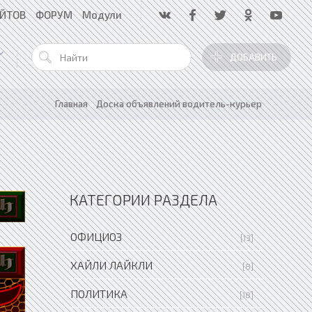
АЙТОВ
ФОРУМ
Модули
ДОБАВИТЬ
Главная
»
Доска объявлений водитель-курьер
КАТЕГОРИИ РАЗДЕЛА
ОФИЦИОЗ
[13]
ХАЙЛИ ЛАЙКЛИ
[8]
ПОЛИТИКА
[18]