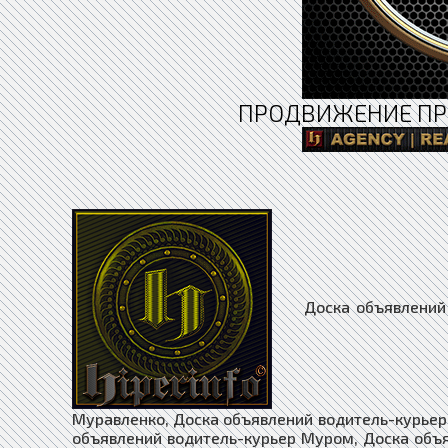
ПРОДВИЖЕНИЕ ПР
Доска объявлений водитель-курьер Москва, Доска объявлений водитель-курьер Муравленко, Доска объявлений водитель-курьер Мураши, Доска объявлений водитель-курьер Мурманск, Доска объявлений водитель-курьер Муром, Доска объявлений водитель-курьер Мценск, Доска объявлений водитель-курьер Мыски, Доска объявлений водитель-курьер Мытищи, Доска объявлений водитель-курьер Мышкин, Доска объявлений водитель-курьер Набережные Челны, Доска объявлений водитель-курьер Навашино, Доска объявлений водитель-курьер Наволоки, Доска объявлений водитель-курьер Надым, Доска объявлений водитель-курьер Назарово, Доска объявлений водитель-курьер Назрань, Доска объявлений водитель-курьер Называевск, Доска объявлений водитель-курьер Нальчик, Доска объявлений водитель-курьер Нестеров, Доска объявлений водитель-курьер Нефтегорск, Доска объявлений водитель-курьер Нефтекамск, Доска объявлений водитель-курьер Нефтекумск, Доска объявлений водитель-курьер Нефтеюганск, Доска объявлений водитель-курьер Нея, Доска объявлений водитель-курьер Нижневартовск, Доска объявлений водитель-курьер Нижнекамск, Доска объявлений водитель-курьер Нижнеудинск, Доска объявлений водитель-курьер Нижние Серги, Доска объявлений водитель-курьер Нижний Ломов, Доска объявлений водитель-курьер Нижний Новгород, Доска объявлений водитель-курьер Новокубанск, Доска объявлений водитель-курьер Новокузнецк, Доска объявлений водитель-курьер Новокуйбышевск, Доска объявлений водитель-курьер Новомичуринск, Доска объявлений водитель-курьер Новомосковск, Доска объявлений водитель-курьер Новопавловск, Доска объявлений водитель-курьер Новоржев, Доска объявлений водитель-курьер Новороссийск, Доска объявлений водитель-курьер Новосибирск, Доска объявлений водитель-курьер Новосиль, Доска объявлений водитель-курьер Новосокольники, Доска объявлений водитель-курьер Новотроицк, Доска объявлений водитель-курьер Новоузенск, Доска объявлений водитель-курьер Новоульяновск, Доска объявлений водитель-курьер Нюрба, Доска объявлений водитель-курьер Нягань, Доска объявлений водитель-курьер Нязепетровск, Доска объявлений водитель-курьер Няндома, Доска объявлений водитель-курьер Облучье, Доска объявлений водитель-курьер Обнинск, Доска объявлений водитель-курьер Обоянь, Доска объявлений водитель-курьер Обь, Доска объявлений водитель-курьер Одинцово, Доска объявлений водитель-курьер Озёрск, Доска объявлений водитель-курьер Озёры, Доска объявлений водитель-курьер Октябрьск, Доска объявлений водитель-курьер Октябрьский, Доска объявлений водитель-курьер Окуловка, Доска объявлений водитель-курьер Олёкминск, Доска объявлений водитель-курьер Оленегорск, Доска объявлений водитель-курьер Олонец, Доска объявлений водитель-кур