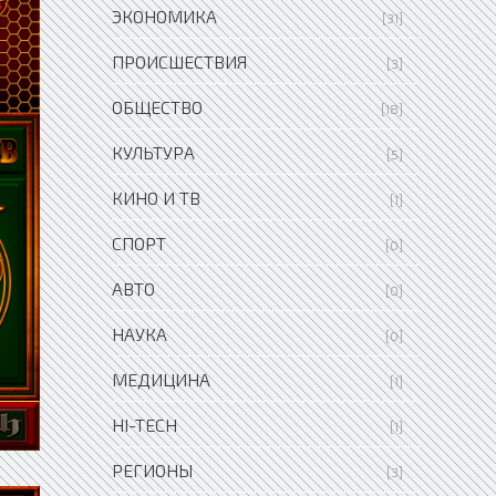
ЭКОНОМИКА
[31]
ПРОИСШЕСТВИЯ
[3]
ОБЩЕСТВО
[18]
КУЛЬТУРА
[5]
КИНО И ТВ
[1]
СПОРТ
[0]
АВТО
[0]
НАУКА
[0]
МЕДИЦИНА
[1]
HI-TECH
[1]
РЕГИОНЫ
[3]