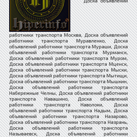
Доска объявлений работники транспорта Москва, Доска объявлений работники транспорта Муравленко, Доска объявлений работники транспорта Мураши, Доска объявлений работники транспорта Мурманск, Доска объявлений работники транспорта Муром, Доска объявлений работники транспорта Мценск, Доска объявлений работники транспорта Мыски, Доска объявлений работники транспорта Мытищи, Доска объявлений работники транспорта Мышкин, Доска объявлений работники транспорта Набережные Челны, Доска объявлений работники транспорта Навашино, Доска объявлений работники транспорта Наволоки, Доска объявлений работники транспорта Надым, Доска объявлений работники транспорта Назарово, Доска объявлений работники транспорта Назрань, Доска объявлений работники транспорта Называевск, Доска объявлений работники транспорта Нальчик, Доска объявлений работники транспорта Нестеров, Доска объявлений работники транспорта Нефтегорск, Доска объявлений работники транспорта Нефтекамск, Доска объявлений работники транспорта Нефтекумск, Доска объявлений работники транспорта Нефтеюганск, Доска объявлений работники транспорта Нея, Доска объявлений работники транспорта Нижневартовск, Доска объявлений работники транспорта Нижнекамск, Доска объявлений работники транспорта Нижнеудинск, Доска объявлений работники транспорта Нижние Серги, Доска объявлений работники транспорта Нижний Ломов, Доска объявлений работники транспорта Нижний Новгород, Доска объявлений работники транспорта Новокубанск, Доска объявлений работники транспорта Новокузнецк, Доска объявлений работники транспорта Новокуйбышевск, Доска объявлений работники транспорта Новомичуринск, Доска объявлений работники транспорта Новомосковск, Доска объявлений работники транспорта Новопавловск, Доска объявлений работники транспорта Новоржев, Доска объявлений работники транспорта Новороссийск, Доска объявлений работники транспорта Новосибирск, Доска объявлений работники транспорта Новосиль, Доска объявлений работники транспорта Новосокольники, Доска объявлений работники транспорта Новотроицк, Доска объявлений работники транспорта Новоузенск, Доска объявлений работники транспорта Новоульяновск, Доска объявлений работники транспорта Нюрба, Доска объявлений работники транспорта Нягань, Доска объявлений работники транспорта Нязепетровск, Доска объявлений работники транспорта Няндома, Доска объявлений работники транспорта Облучье, Доска объявлений работники транспорта Обнинск, Доска объявлений работники транспорта Обоянь, Доска объявлений работники транспорта Обь, Доска объявлений работники транспорта Одинцово, Доска объявлений работники транспорта Озёрск, Доска объявлений работники транспорта Озёры, Доска объявлений работники транспорта Октябрьск, Доска объявлений работники транспорта Октябрьский, Доска объявлений работники транспорта Окуловка, Доска объявлений работники транспорта Олёкминск, Доска объявлений работники транспорта Оленегорск, Доска объявлений работники транспорта Олонец, Доска объявлений работники транспорта Омск, Доска объявлений работники транспорта Омутнинск, Доска объявлений работники транспорта Онега, Доска объявлений работники транспорта Опочка, Доска объявлений работники транспорта Орёл, Доска объявлений работники транспорта Оренбург, Доска объявлений работники транспорта Орехово-Зуево, Доска объявлений работники транспорта Орлов, Доска объявлений работники транспорта Орск, Доска объявлений работники транспорта Оса, Доска объявлений работники транспорта Осинники, Доска объявлений работники транспорта Осташков, Доска объявлений работники транспорта Остров, Доска объявлений работники транспорта Островной, Доска объявлений работники транспорта Острогожск, Доска объявлений работники транспорта Отрадное, Доска объявлений работники транспорта Отрадный, Доска объявлений работники транспорта Оха, Доска объявлений работники транспорта Оханск, Доска объявлений работники транспорта Очёр, Доска объявлений работники транспорта Павлово, Доска объявлений работники транспорта Павловск, Доска объявлений работники транспорта Павловский Посад, Доска объявлений работники транспорта Палласовка, Доска объявлений работники транспорта Партизанск, Доска объявлений работники транспорта Певек, Доска объявлений работники транспорта Пенза, Доска объявлений работники транспорта Петухово, Доска объявлений работники транспорта Петушки, Доска объявлений работники транспорта Печора, Доска объявлений работники транспорта Печоры, Доска объявлений работники транспорта Пикалёво, Доска объявлений работники транспорта Пионерский, Доска объявлений работники транспорта Питкяранта, Доска объявлений работники транспорта Плавск, Доска объявлений работники транспорта Пласт, Доска объявлений работники транспорта Плёс, Доска объявлений работники транспорта Поворино, Доска объявлений работники транспорта Подольск, Доска объявлений работники транспорта Подпорожье, Доска объявлений работники транспорта Покачи, Доска объявлений работники транспорта Покров, Доска объявлений работники транспорта Покровск, Доска объявлений работники транспорта Полевской, Доска объявлений работники транспорта Полесск, Доска объявлений работники транспорта Полысаево, Доска объявлений работники транспорта Полярные Зори, Доска объявлений работники транспорта Полярный, Доска объявлений работники транспорта Поронайск, Доска объявлений работники транспорта Порхов, Доска объявлений работники транспорта Похвистнево, Доска объявлений работники транспорта Почеп, Доска объявлений работники транспорта Починок, Доска объявлений работники транспорта Пошехонье, Доска объявлений работники транспорта Правдинск, Доска объявлений работники транспорта Приволжск, Доска объявлений работники транспорта Приморск, Доска объявлений работники транспорта Приморско-Ахтарск, Доска объявлений работники транспорта Приозерск, Доска объявлений работники транспорта Прокопьевск, Доска объявлений работники транспорта Пролетарск, Доска объявлений работники транспорта Протвино, Доска объявлений работники транспорта Прохладный, Доска объявлений работники транспорта Псков, Доска объявлений работники транспорта Пугачёв, Доска объявлений работники транспорта Пудож, Доска объявлений работники транспорта Пустошка, Доска объявлений работники транспорта Пучеж, Доска объявлений работники транспорта Пушкино, Доска объявлений работники транспорта Пущино, Доска объявлений работники транспорта Пыталово, Доска объявлений работники транспорта Пыть-Ях, Доска объявлений работники транспорта Пятигорск, Доска объявлений работники транспорта Радужный, Доска объявлений работники транспорта Райчихинск, Доска объявлений работники транспорта Раменское, Доска объявлений работники транспорта Рассказово, Доска объявлений работники транспорта Ревда, Доска объявлений работники транспорта Реж, Доска объявлений работники транспорта Реутов, Доска объявлений работники транспорта Ржев, Доска объявлений работники транспорта Родники, Доска объявлений работники транспорта Рославль, Доска объявлений работники транспорта Россошь, Доска объявлений работники транспорта Ростов, Доска объявлений работники транспорта Ростов-на-Дону, Доска объявлений работники транспорта Рошаль, Доска объявлений работники транспорта Ртищево, Доска объявлений работники транспорта Рубцовск, Доска объявлений работники транспорта Рудня, Доска объявлений работники транспорта Руза, Доска объявлений работники транспорта Рузаевка, Доска объявлений работники транспорта Рыбинск, Доска объявлений работники транспорта Рыбное, Доска объявлений работники транспорта Рыльск, Доска объявлений работники транспорта Ряжск, Доска объявлений работники транспорта Рязань, Доска объявлений работники транспорта Саки, Доска объявлений работники транспорта Салават, Доска объявлений работники транспорта Салаир, Доска объявлений работники транспорта Салехард, Доска объявлений работники транспорта Сальск, Доска объявлений работники транспорта Самара, Доска объявлений работники транспорта Санкт-Петербург, Доска объявлений работники транспорта Саранск, Доска объявлений работники транспорта Сарапул, Доска объявлений работники транспорта Саратов, Доска объявлений работники транспорта Саров, Доска объявлений работники транспорта Сасово, Доска объявлений работники транспорта Сатка, Доска объявлений работники транспорта Сафоново, Доска объявлений работники транспорта Саяногорск, Доска объявлений работники транспорта Саянск, Доска объявлений работники транспорта Светлогорск, Доска объявлений работники транспорта Светлоград, Доска объявлений работники транспорта Светлый, Доска объявлений работники транспорта Светогорск, Доска объявлений работники транспорта Свирск, Доска объявлений работники транспорта Свободный, Доска объявлений работники транспорта Себеж, Доска объявлений работники транспорта Севастополь, Доска объявлений работники транспорта Северо-Курильск, Доска объявлений работники транспорта Северобайкальск, Доска объявлений работники транспорта Северодвинск, Доска объявлений работники транспорта Североморск, Доска объявлений работники транспорта Североуральск, Доска объявлений работники транспорта Северск, Доска объявлений работники транспорта Севск, Доска объявлений работники транспорта Сегежа, Доска объявлений работники транспорта Сельцо, Доска объявлений работники транспорта Семёнов, Доска объявлений работники транспорта Семикаракорск, Доска объявлений работники транспорта Семилуки, Доска объявлений работники транспорта Сенгилей, Доска объявлений работники транспорта Серафимович, Доска объявлений работники транспорта Сергач, Доска объявлений работники транспорта Сергиев Посад, Доска объявлений работники транспорта Сердобск, Доска объявлений работники транспорта Серов, Доска объявлений работники транспорта Серпухов, Доска объявлений работники транспорта Сертолово, Доска объявлений работники транспорта Сибай, Доска объявлений работники транспорта Сим, Доска объявлений работники транспорта Симферополь, Доска объявлений работники транспорта Сковородино, Доска объявлений работники транспорта Скопин, Доска объявлений работники транспорта Славгород, Доска объявлений работники транспорта Слав