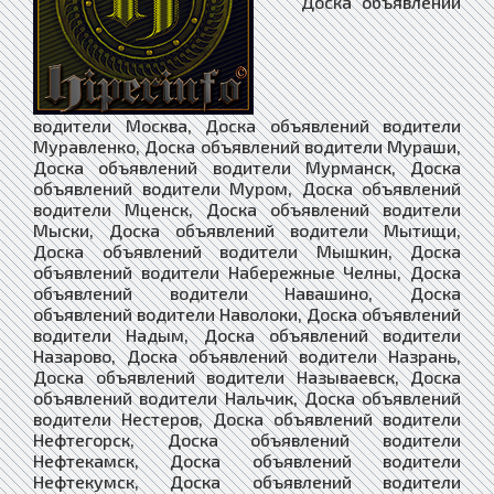
Доска объявлений водители Москва, Доска объявлений водители Муравленко, Доска объявлений водители Мураши, Доска объявлений водители Мурманск, Доска объявлений водители Муром, Доска объявлений водители Мценск, Доска объявлений водители Мыски, Доска объявлений водители Мытищи, Доска объявлений водители Мышкин, Доска объявлений водители Набережные Челны, Доска объявлений водители Навашино, Доска объявлений водители Наволоки, Доска объявлений водители Надым, Доска объявлений водители Назарово, Доска объявлений водители Назрань, Доска объявлений водители Называевск, Доска объявлений водители Нальчик, Доска объявлений водители Нестеров, Доска объявлений водители Нефтегорск, Доска объявлений водители Нефтекамск, Доска объявлений водители Нефтекумск, Доска объявлений водители Нефтеюганск, Доска объявлений водители Нея, Доска объявлений водители Нижневартовск, Доска объявлений водители Нижнекамск, Доска объявлений водители Нижнеудинск, Доска объявлений водители Нижние Серги, Доска объявлений водители Нижний Ломов, Доска объявлений водители Нижний Новгород, Доска объявлений водители Новокубанск, Доска объявлений водители Новокузнецк, Доска объявлений водители Новокуйбышевск, Доска объявлений водители Новомичуринск, Доска объявлений водители Новомосковск, Доска объявлений водители Новопавловск, Доска объявлений водители Новоржев, Доска объявлений водители Новороссийск, Доска объявлений водители Новосибирск, Доска объявлений водители Новосиль, Доска объявлений водители Новосокольники, Доска объявлений водители Новотроицк, Доска объявлений водители Новоузенск, Доска объявлений водители Новоульяновск, Доска объявлений водители Нюрба, Доска объявлений водители Нягань, Доска объявлений водители Нязепетровск, Доска объявлений водители Няндома, Доска объявлений водители Облучье, Доска объявлений водители Обнинск, Доска объявлений водители Обоянь, Доска объявлений водители Обь, Доска объявлений водители Одинцово, Доска объявлений водители Озёрск, Доска объявлений водители Озёры, Доска объявлений водители Октябрьск, Доска объявлений водители Октябрьский, Доска объявлений водители Окуловка, Доска объявлений водители Олёкминск, Доска объявлений водители Оленегорск, Доска объявлений водители Олонец, Доска объявлений водители Омск, Доска объявлений водители Омутнинск, Доска объявлений водители Онега, Доска объявлений водители Опочка, Доска объявлений водители Орёл, Доска объявлений водители Оренбург, Доска объявлений водители Орехово-Зуево, Доска объявлений водители Орлов, Доска объявлений водители Орск, Доска объявлений водители Оса, Доска объявлений водители Осинники, Доска объявлений водители Осташков, Доска объявлений водители Остров, Доска объявлений водители Островной, Доска объявлений водители Острогожск, Доска объявлений водители Отрадное, Доска объявлений водители Отрадный, Доска объявлений водители Оха, Доска объявлений водители Оханск, Доска объявлений водители Очёр, Доска объявлений водители Павлово, Доска объявлений водители Павловск, Доска объявлений водители Павловский Посад, Доска объявлений водители Палласовка, Доска объявлений водители Партизанск, Доска объявлений водители Певек, Доска объявлений водители Пенза, Доска объявлений водители Петухово, Доска объявлений водители Петушки, Доска объявлений водители Печора, Доска объявлений водители Печоры, Доска объявлений водители Пикалёво, Доска объявлений водители Пионерский, Доска объявлений водители Питкяранта, Доска объявлений водители Плавск, Доска объявлений водители Пласт, Доска объявлений водители Плёс, Доска объявлений водители Поворино, Доска объявлений водители Подольск, Доска объявлений водители Подпорожье, Доска объявлений водители Покачи, Доска объявлений водители Покров, Доска объявлений водители Покровск, Доска объявлений водители Полевской, Доска объявлений водители Полесск, Доска объявлений водители Полысаево, Доска объявлений водители Полярные Зори, Доска объявлений водители Полярный, Доска объявлений водители Поронайск, Доска объявлений водители Порхов, Доска объявлений водители Похвистнево, Доска объявлений водители Почеп, Доска объявлений водители Починок, Доска объявлений водители Пошехонье, Доска объявлений водители Правдинск, Доска объявлений водители Приволжск, Доска объявлений водители Приморск, Доска объявлений водители Приморско-Ахтарск, Доска объявлений водители Приозерск, Доска объявлений водители Прокопьевск, Доска объявлений водители Пролетарск, Доска объявлений водители Протвино, Доска объявлений водители Прохладный, Доска объявлений водители Псков, Доска объявлений водители Пугачёв, Доска объявлений водители Пудож, Доска объявлений водители Пустошка, Доска объявлений водители Пучеж, Доска объявлений водители Пушкино, Доска объявлений водители Пущино, Доска объявлений водители Пыталово, Доска объявлений водители Пыть-Ях, Доска объявлений водители Пятигорск, Доска объявлений водители Радужный, Доска объявлений водители Райчихинск, Доска объявлений водители Раменское, Доска объявлений водители Рассказово, Доска объявлений водители Ревда, Доска объявлений водители Реж, Доска объявлений водители Реутов, Доска объявлений водители Ржев, Доска объявлений водители Родники, Доска объявлений водители Рославль, Доска объявлений водители Россошь, Доска объявлений водители Ростов, Доска объявлений водители Ростов-на-Дону, Доска объявлений водители Рошаль, Доска объявлений водители Ртищево, Доска объявлений водители Рубцовск, Доска объявлений водители Рудня, Доска объявлений водители Руза, Доска объявлений водители Рузаевка, Доска объявлений водители Рыбинск, Доска объявлений водители Рыбное, Доска объявлений водители Рыльск, Доска объявлений водители Ряжск, Доска объявлений водители Рязань, Доска объявлений водители Саки, Доска объявлений водители Салават, Доска объявлений водители Салаир, Доска объявлений водители Салехард, Доска объявлений водители Сальск, Доска объявлений водители Самара, Доска объявлений водители Санкт-Петербург, Доска объявлений водители Саранск, Доска объявлений водители Сарапул, Доска объявлений водители Саратов, Доска объявлений водители Саров, Доска объявлений водители Сасово, Доска объявлений водители Сатка, Доска объявлений водители Сафоново, Доска объявлений водители Саяногорск, Доска объявлений водители Саянск, Доска объявлений водители Светлогорск, Доска объявлений водители Светлоград, Доска объявлений водители Светлый, Доска объявлений водители Светогорск, Доска объявлений водители Свирск, Доска объявлений водители Свободный, Доска объявлений водители Себеж, Доска объявлений водители Севастополь, Доска объявлений водители Северо-Курильск, Доска объявлений водители Северобайкальск, Доска объявлений водители Северодвинск, Доска объявлений водители Североморск, Доска объявлений водители Североуральск, Доска объявлений водители Северск, Доска объявлений водители Севск, Доска объявлений водители Сегежа, Доска объявлений водители Сельцо, Доска объявлений водители Семёнов, Доска объявлений водители Семикаракорск, Доска объявлений водители Семилуки, Доска объявлений водители Сенгилей, Доска объявлений водители Серафимович, Доска объявлений водители Сергач, Доска объявлений водители Сергиев Посад, Доска объявлений водители Сердобск, Доска объявлений водители Серов, Доска объявлений водители Серпухов, Доска объявлений водители Сертолово, Доска объявлений водители Сибай, Доска объявлений водители Сим, Доска объявлений водители Симферополь, Доска объявлений водители Сковородино, Доска объявлений водители Скопин, Доска объявлений водители Славгород, Доска объявлений водители Славск, Доска объявлений водители Славянск-на-Кубани, Доска объявлений водители Сланцы, Доска объявлений водители Слободской, Доска объявлений водители Слюдянка, Доска объявлений водители Смоленск, Доска объявлений водители Снежинск, Доска объявлений водители Снежногорск, Доска объявлений водители Собинка, Доска объявлений водители Советск, Доска объявлений водители Советская Гавань, Доска объявлений водители Спас-Клепики, Доска объявлений водители Спасск, Доска объявлений водители Спасск-Дальний, Доска объявлений водители Спасск-Рязанский, Доска объявлений водители Среднеколымск, Доска объявлений водители Среднеуральск, Доска объявлений водители Сретенск, Доска объявлений водители Ставрополь, Доска объявлений водители Старая Купавна, Доска объявлений водители Старая Русса, Доска объявлений водители Старица, Доска объявлений водители Стародуб, Доска объявлений водители Старый Крым, Доска объявлений водители Старый Оскол, Доска объявлений водители Стерлитамак, Доска объявлений водители Стрежевой, Доска объявлений водители Строитель, Доска объявлений водители Струнино, Доска объявлений водители Ступино, Доска объявлений водители Суворов, Доска объявлений водители Судак, Доска объявлений водители Суджа, Доска объявлений водители Судогда, Доска объявлений водители Суздаль, Доска объявлений водители Суоярви, Доска объявлений водители Сураж, Доска объявлений водители Сургут, Доска объявлений водители Суровикино, Доска объявлений водители Сурск, Доска объявлений водители Сусуман, Доска объявлений водители Сухиничи, Доска объявлений водители Сухой Лог, Доска объявлений водители Сызрань, Доска объявлений водители Сыктывкар, Доска объявлений водители Сысерть, Доска объявлений водители Сычёвка, Доска объявлений водители Сясьстрой, Доска объявлений водители Тавда, Доска объявлений водители Таганрог, Доска объявлений водители Тайга, Доска объявлений водители Тайшет, Доска объявлений водители Талдом, Доска объявлений водители Тамбов, Доска объявлений водители Тара, Доска объявлений водители Тарко-Сале, Доска объявлений водители Таруса, Доска объявлений водители Татарск, Доска объявлений водители Таштагол, Доска объявлений водители Тверь, Доска объявлений водители Теберда, Доска объявлений водители Тейково, Доска объявлений водители Темников, Доска объявлений водители Темрюк, Доска объявлений водители Терек, Доска объявлений водители Тетюши, Доска объявлений водители Тимашёвск, Доска объявлений водители Тихвин, Доска объявлений водители Тихорецк, Доска объявлений водител