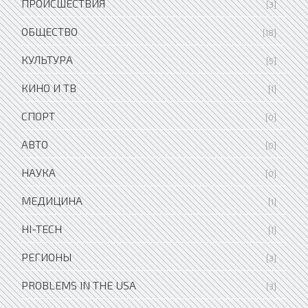
ПРОИСШЕСТВИЯ
[3]
ОБЩЕСТВО
[18]
КУЛЬТУРА
[5]
КИНО И ТВ
[1]
СПОРТ
[0]
АВТО
[0]
НАУКА
[0]
МЕДИЦИНА
[1]
HI-TECH
[1]
РЕГИОНЫ
[3]
PROBLEMS IN THE USA
[3]