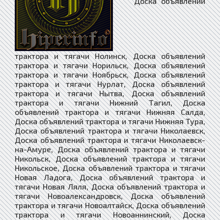
Доска объявлений трактора и тягачи Нолинск, Доска объявлений трактора и тягачи Норильск, Доска объявлений трактора и тягачи Ноябрьск, Доска объявлений трактора и тягачи Нурлат, Доска объявлений трактора и тягачи Нытва, Доска объявлений трактора и тягачи Нижний Тагил, Доска объявлений трактора и тягачи Нижняя Салда, Доска объявлений трактора и тягачи Нижняя Тура, Доска объявлений трактора и тягачи Николаевск, Доска объявлений трактора и тягачи Николаевск-на-Амуре, Доска объявлений трактора и тягачи Никольск, Доска объявлений трактора и тягачи Никольское, Доска объявлений трактора и тягачи Новая Ладога, Доска объявлений трактора и тягачи Новая Ляля, Доска объявлений трактора и тягачи Новоалександровск, Доска объявлений трактора и тягачи Новоалтайск, Доска объявлений трактора и тягачи Новоаннинский, Доска объявлений трактора и тягачи Нововоронеж, Доска объявлений трактора и тягачи Новодвинск, Доска объявлений трактора и тягачи Новозыбков, Доска объявлений трактора и тягачи Советский, Доска объявлений трактора и тягачи Сокол, Доска объявлений трактора и тягачи Солигалич, Доска объявлений трактора и тягачи Соликамск, Доска объявлений трактора и тягачи Солнечногорск, Доска объявлений трактора и тягачи Соль-Илецк, Доска объявлений трактора и тягачи Сольвычегодск, Доска объявлений трактора и тягачи Сольцы, Доска объявлений трактора и тягачи Сорочинск, Доска объявлений трактора и тягачи Сорск, Доска объявлений трактора и тягачи Сортавала, Доска объявлений трактора и тягачи Сосенский, Доска объявлений трактора и тягачи Сосновка, Доска объявлений трактора и тягачи Сосновоборск, Доска объявлений трактора и тягачи Сосновый Бор, Доска объявлений трактора и тягачи Сосногорск, Доска объявлений трактора и тягачи Сочи, Доска объявлений трактора и тягачи Спас-Деменск, Доска объявлений трактора и тягачи Абаза, Доска объявлений трактора и тягачи Абакан, Доска объявлений трактора и тягачи Абдулино, Доска объявлений трактора и тягачи Абинск, Доска объявлений трактора и тягачи Агидель, Доска объявлений трактора и тягачи Агрыз, Доска объявлений трактора и тягачи Адыгейск, Доска объявлений трактора и тягачи Азнакаево, Доска объявлений трактора и тягачи Азов, Доска объявлений трактора и тягачи Ак-Довурак, Доска объявлений трактора и тягачи Аксай, Доска объявлений трактора и тягачи Алагир, Доска объявлений трактора и тягачи Алапаевск, Доска объявлений трактора и тягачи Алатырь, Доска объявлений трактора и тягачи Алдан, Доска объявлений трактора и тягачи Алейск, Доска объявлений трактора и тягачи Александров, Доска объявлений трактора и тягачи Александровск, Доска объявлений трактора и тягачи Александровск-Сахалинский, Доска объявлений трактора и тягачи Алексеевка, Доска объявлений трактора и тягачи Алексин, Доска объявлений трактора и тягачи Алзамай, Доска объявлений трактора и тягачи Алупка, Доска объявлений трактора и тягачи Алушта, Доска объявлений трактора и тягачи Альметьевск, Доска объявлений трактора и тягачи Амурск, Доска объявлений трактора и тягачи Анадырь, Доска объявлений трактора и тягачи Анапа, Доска объявлений трактора и тягачи Ангарск, Доска объявлений трактора и тягачи Андреаполь, Доска объявлений трактора и тягачи Анжеро-Судженск, Доска объявлений трактора и тягачи Анива, Доска объявлений трактора и тягачи Апатиты, Доска объявлений трактора и тягачи Апрелевка, Доска объявлений трактора и тягачи Апшеронск, Доска объявлений трактора и тягачи Арамиль, Доска объявлений трактора и тягачи Аргун, Доска объявлений трактора и тягачи Ардатов, Доска объявлений трактора и тягачи Ардон, Доска объявлений трактора и тягачи Арзамас, Доска объявлений трактора и тягачи Аркадак, Доска объявлений трактора и тягачи Армавир, Доска объявлений трактора и тягачи Армянск, Доска объявлений трактора и тягачи Арсеньев, Доска объявлений трактора и тягачи Арск, Доска объявлений трактора и тягачи Артём, Доска объявлений трактора и тягачи Артёмовск, Доска объявлений трактора и тягачи Артёмовский, Доска объявлений трактора и тягачи Архангельск, Доска объявлений трактора и тягачи Асбест, Доска объявлений трактора и тягачи Асино, Доска объявлений трактора и тягачи Астрахань, Доска объявлений трактора и тягачи Аткарск, Доска объявлений трактора и тягачи Ахтубинск, Доска объявлений трактора и тягачи Ачинск, Доска объявлений трактора и тягачи Аша, Доска объявлений трактора и тягачи Бабаево, Доска объявлений трактора и тягачи Бабушкин, Доска объявлений трактора и тягачи Бавлы, Доска объявлений трактора и тягачи Багратионовск, Доска объявлений трактора и тягачи Байкальск, Доска объявлений трактора и тягачи Баймак, Доска объявлений трактора и тягачи Бакал, Доска объявлений трактора и тягачи Баксан, Доска объявлений трактора и тягачи Балабаново, Доска объявлений трактора и тягачи Балаково, Доска объявлений трактора и тягачи Балахна, Доска объявлений трактора и тягачи Балашиха, Доска объявлений трактора и тягачи Балашов, Доска объявлений трактора и тягачи Балей, Доска объявлений трактора и тягачи Балтийск, Доска объявлений трактора и тягачи Барабинск, Доска объявлений трактора и тягачи Барнаул, Доска объявлений трактора и тягачи Барыш, Доска объявлений трактора и тягачи Батайск, Доска объявлений трактора и тягачи Бахчисарай, Доска объявлений трактора и тягачи Бежецк, Доска объявлений трактора и тягачи Белая Калитва, Доска объявлений трактора и тягачи Белая Холуница, Доска объявлений трактора и тягачи Белгород, Доска объявлений трактора и тягачи Белебей, Доска объявлений трактора и тягачи Белёв, Доска объявлений трактора и тягачи Белинский, Доска объявлений трактора и тягачи Белово, Доска объявлений трактора и тягачи Белогорск, Доска объявлений трактора и тягачи Белогорск, Доска объявлений трактора и тягачи Белозерск, Доска объявлений трактора и тягачи Белокуриха, Доска объявлений трактора и тягачи Беломорск, Доска объявлений трактора и тягачи Белорецк, Доска объявлений трактора и тягачи Белореченск, Доска объявлений трактора и тягачи Белоусово, Доска объявлений трактора и тягачи Белоярский, Доска объявлений трактора и тягачи Белый, Доска объявлений трактора и тягачи Бердск, Доска объявлений трактора и тягачи Березники, Доска объявлений трактора и тягачи Берёзовский, Доска объявлений трактора и тягачи Берёзовский, Доска объявлений трактора и тягачи Беслан, Доска объявлений трактора и тягачи Бийск, Доска объявлений трактора и тягачи Бикин, Доска объявлений трактора и тягачи Билибино, Доска объявлений трактора и тягачи Биробиджан, Доска объявлений трактора и тягачи Бирск, Доска объявлений трактора и тягачи Бирюсинск, Доска объявлений трактора и тягачи Бирюч, Доска объявлений трактора и тягачи Благовещенск, Доска объявлений трактора и тягачи Благодарный, Доска объявлений трактора и тягачи Бобров, Доска объявлений трактора и тягачи Богданович, Доска объявлений трактора и тягачи Богородицк, Доска объявлений трактора и тягачи Богородск, Доска объявлений трактора и тягачи Боготол, Доска объявлений трактора и тягачи Богучар, Доска объявлений трактора и тягачи Бодайбо, Доска объявлений трактора и тягачи Бокситогорск, Доска объявлений трактора и тягачи Болгар, Доска объявлений трактора и тягачи Бологое, Доска объявлений трактора и тягачи Болотное, Доска объявлений трактора и тягачи Болохово, Доска объявлений трактора и тягачи Болхов, Доска объявлений трактора и тягачи Большой Камень, Доска объявлений трактора и тягачи Бор, Доска объявлений трактора и тягачи Борзя, Доска объявлений трактора и тягачи Борисоглебск, Доска объявлений трактора и тягачи Боровичи, Доска объявлений трактора и тягачи Боровск, Доска объявлений трактора и тягачи Бородино, Доска объявлений трактора и тягачи Братск, Доска объявлений трактора и тягачи Бронницы, Доска объявлений трактора и тягачи Брянск, Доска объявлений трактора и тягачи Бугульма, Доска объявлений трактора и тягачи Бугуруслан, Доска объявлений трактора и тягачи Будённовск, Доска объявлений трактора и тягачи Бузулук, Доска объявлений трактора и тягачи Буинск, Доска объявлений трактора и тягачи Буй, Доска объявлений трактора и тягачи Буйнакск, Доска объявлений трактора и тягачи Бутурлиновка, Доска объявлений трактора и тягачи Валдай, Доска объявлений трактора и тягачи Валуйки, Доска объявлений трактора и тягачи Велиж, Доска объявлений трактора и тягачи Великие Луки, Доска объявлений трактора и тягачи Великий Новгород, Доска объявлений трактора и тягачи Великий Устюг, Доска объявлений трактора и тягачи Вельск, Доска объявлений трактора и тягачи Венёв, Доска объявлений трактора и тягачи Верещагино, Доска объявлений трактора и тягачи Верея, Доска объявлений трактора и тягачи Верхнеуральск, Доска объявлений трактора и тягачи Верхний Тагил, Доска объявлений трактора и тягачи Верхний Уфалей, Доска объявлений трактора и тягачи Верхняя Пышма, Доска объявлений трактора и тягачи Верхняя Салда, Доска объявлений трактора и тягачи Верхняя Тура, Доска объявлений трактора и тягачи Верхотурье, Доска объявлений трактора и тягачи Верхоянск, Доска объявлений трактора и тягачи Весьегонск, Доска объявлений трактора и тягачи Ветлуга, Доска объявлений трактора и тягачи Видное, Доска объявлений трактора и тягачи Вилюйск, Доска объявлений трактора и тягачи Вилючинск, Доска объявлений трактора и тягачи Вихоревка, Доска объявлений трактора и тягачи Вичуга, Доска объявлений трактора и тягачи Владивосток, Доска объявлений трактора и тягачи Владикавказ, Доска объявлений трактора и тягачи Владимир, Доска объявлений трактора и тягачи Волгоград, Доска объявлений трактора и тягачи Волгодонск, Доска объявлений трактора и тягачи Волгореченск, Доска объявлений трактора и тягачи Волжск, Доска объявлений трактора и тягачи Волжский, Доска объявлений трактора и тягачи Вологда, Доска объявлений трактора и тягачи Володарск, Доска объявлений трактора и тягачи Волоколамск, Доска объявлений трактора и тягачи Волосово, Доска объявлений трактора и тягачи Волхов, Доска объявлений трактора и тягачи Волчанск, Доска объявлений трактора и тягачи Вольск, Доска объявлений трактора и тягачи Воркута, Доска объявлений трактора и тягачи Воронеж, Доска объявлений трактора и тягачи Ворсма, Доск