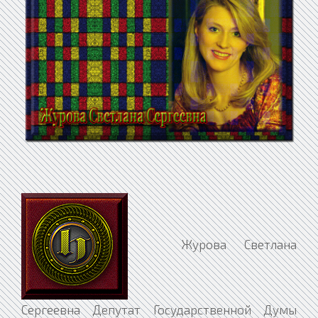
Журова Светлана Сергеевна Депутат Государственной Думы избран в составе федерального списка кандидатов, выдвинутого Всероссийской политической партией «ЕДИНАЯ РОССИЯ» Дата начала полномочий: 13 марта 2013 года (шестой созыв) Член фракции «ЕДИНАЯ РОССИЯ» Первый заместитель председателя комитета ГД по международным делам Дата рождения: 7 января 1972 года Связь с избирателями в регионах РФ Ленинградская область Образование Российская государственная академия физической культуры (1999) Российская академия государственной службы при Президенте Российской Федерации (2010) Журова Светлана Сергеевна заместитель председателя Государственной думы РФ, депутат Государственной думы пятого созыва, заместитель секретаря президиума генсовета "Единой России" по вопросам взаимодействия с общественными объединениями и работе с молодежью. Родилась 7 января 1972 года в поселке Павлове-на-Неве Ленинградской области. Образование: В 1979 году поступила в среднюю школу г. Кировска Ленинградской области. В 1986 году обучение в Училище олимпийского резерва №2 в Санкт-Петербурге. В 1999 году окончила Российскую Государственную Академию физической культуры. Присуждена степень магистра физической культуры. В 2010 году окончила Академию государственной службы при Президенте Российской Федерации, специализация – «государственное регулирование рыночной экономики». Профессиональная деятельность: C 1988 по 2006 год входила в состав сборной команды России и СССР по скоростному бегу на коньках. Тренер – В.Филиппов. В 1991 году участвуя в первом чемпионате мира по спринтерскому многоборью, заняла 12м на дистанции 500м и по сумме многоборья была 19-я. С 1994 по 1995 год она впервые из российских конькобежцев сумела стать третьей в общем зачете Кубка мира. C 1995 по 2007 год проходила службу в Главном Управлении Федеральной службы исполнения наказаний по Санкт-Петербургу и Ленинградской области. Инструктор отделения профессиональной подготовки. Подполковник внутренней службы (2006 г.). Служба в уголовно-исполнительной системе приостановлена на период осуществления депутатских полномочий. В 1996 году присвоено звание заслуженного мастера спорта. В 2005 году выиграла этап Кубка мира. В 2006 году на Олимпиаде в Турине выиграла золотую медаль в спринтерском забеге на 500 метров. В 2006 году была назначена директором по связям со спортсменами Заявочного комитета "Сочи-2014". С 2006 по 2007 год – директор по работе со спортсменами и олимпийскими послами Заявочного комитета «Сочи-2014», непосредственная участница презентаций Заявки «Сочи 2014», в том числе, в финальной презентации в Гватемале. В 2007 году присвоено звание подполковника внутренней службы. В марте 2007 года - депутат Законодательного Собрания Ленинградской области от партии «Единая Россия», возглавляет постоянную комиссию ЗАКСа по культуре, спорту, физической культуре и молодежной политики. В 2007 году избрана депутатом Государственной Думы Российской Федерации 5 созыва. в составе федерального списка кандидатов, выдвинутого партией «Единая Россия». В декабре 2007 года заместитель председателя Государственной Думы пятого созыва от партии «Единая Россия». Магистр физической культуры. Заслуженный мастер спорта. Многократная чемпионка России (1997, 2000, 2002, 2004, 2005) в спринтерском многоборье. Чемпионка мира на дистанции 500 м. Член Совета при Президенте Российской Федерации по развитию физической культуры и спорта, спорта высших достижений, подготовке и проведению XXII Олимпийских зимних игр и XI Паралимпийских зимних игр 2014 года в г.Сочи. Член Организационного комитета по подготовке и участию российских спортсменов в XXI Олимпийских зимних играх и X и Паралимпийских зимних играх 2010 г. в г. Ванкувере. Член Организационного комитета по подготовке и проведению XXVII Всемирной летней Универсиады 2013 года в г.Казани. Член Организационного комитета «Россия – спортивная держава». Председатель Попечительского совета Фонда поддержки детских программ «Динамо». Награды: Награждена Орденом Почета (2010 г.). Имеет благодарность Президента Российской Федерации за активное участие в работе по обеспечению победы заявки города Сочи на право проведения XXII зимних Олимпийских и XI Паралимпийских игр в 2014 году (2007 г.), а также благодарность Президента Российской Федерации за активное участие в избирательной кампании по выборам Президента Российской Федерации (2008 г.). почетный знак «За заслуги в спорте» I степени ВФСО «Динамо», почетный знак «За честность и неподкупность» Медаль «За службу» III степени Федеральной службы исполнения наказаний. Замужем за теннисистом и тренером Артемием Черненко. Имеет двух сыновей Ярослава и Ивана (2009 г.р.) Данные о доходах (данные ЦИКа за 2007 год) Наименование организации - источника выплаты дохода, общий доход (руб.) ФГУ УК ГУФСИН России по СПб и ЛО 153297,0 Жилые дома (кв.м) Ленинградская область 198,8 Квартиры (кв.м) г. Санкт-Петербург 62 Транспортные средства (вид, марка, модель, год выпуска) автомобиль легковой ГАЗ 33021 (2002 г.) автомобиль легковой Мерседес Бенц Е 200 Компрессор (2005 г.) автомобиль легковой Лексус РХ 350 (2006 г.) Денежные средства, находящиеся на счетах в банках и иных коммерческих организациях (наименование организации, остаток счета (руб.) Банк Санкт-Петербург 826980,4 АКБ РОСБАНК 1622850,75 Сбербанк 1593282,11 Сведения о доходах, об имуществе и обязательствах имущественного характера: за период с 01 января 2009 г. по 31 декабря 2009 г. Общая сумма декларированного годового дохода за 2009 г.(руб.) 2138595,68 земельный участок под индивидуальное жилищное строительство 1269,00 Россия жилой дом 198,80 Россия квартира 57,93 Россия квартира (наём на срок полномочий депутата ГД) 172,50 Россия автомобили легковые: Lexus RX350, Mercedes автомобили грузовые: Газель супруг квартира (общая долевая собственность, 1/4) 43,60 Россия квартира (безвозмездное пользование на срок полномочий депутата ГД) 172,50 Россия ребенок квартира (безвозмездное пользование на срок полномочий депутата ГД) 172,50 Россия ребенок квартира (безвозмездное пользование на срок полномочий депутата ГД) 172,50 Россия Источник - официальный сайт Государственной Думы. Контакты: Телефон в Госдуме: (495) 692-27-35 Факс в Госдуме: (495) 692-86-47 Кабинет: 08-01 Помощники в Государственной Думе: Березуцкая Ольга Николаевна Мельникова Наталья Владимировна Светлана Сергеевна Журова (род. 7 января 1972, Павлово, Кировский район, Ленинградская область) — советская и российская конькобежка, заслуженный мастер спорта России (1996), депутат Государственной Думы Федерального Собрания Российской Федерации 6 созыва (с 13 марта 2013 года), член Совета Федерации Федерального Собрания Российской Федерации — представитель в Совете Федерации от Правительства Кировской области (2012—2013). Член Высшего совета партии «Единая Россия». Пятикратная чемпионка России по спринтерскому многоборью (1997, 2000, 2002, 2004, 2005). Чемпионка мира по спринтерскому многоборью (2006) и на дистанции 500 м (1996). Олимпийская чемпионка 2006 года на дистанции 500 метров (одна из трёх олимпийских чемпионов по конькобежному спорту в истории России наряду со Светланой Бажановой и Александром Голубевым). Член спортивного общества «Динамо». Биография Родилась 7 января 1972 года в посёлке Павлово-на-Неве Ленинградской области. В 1979 году поступила учиться в школу Кировска. В Кировске выбор по спортивным секциям был невелик: конькобежный спорт или художественная гимнастика. Попробовав себя на гимнастическом помосте, Светлана, увлекавшаяся фигурным катанием, пошла заниматься тем, что интереснее — бегом на коньках (за неимением секции фигурного катания). В 1986 году продолжила обучение в Ленинградском училище олимпийского резерва № 2, где активно занималась конькобежным спортом. C 1988 по 2006 гг. входила в состав сборной команды России и СССР по скоростному бегу на коньках. В 1988 году начала работать инструктором по спорту (Госкомспорт СССР). В 1995 году работала в должности младшего инспектора отдела режима и охраны в следственном изоляторе № 4 (СИЗО 47/4 «Лебедевка») Главного управления Федеральной службы исполнения наказаний по Санкт-Петербургу и Ленинградской области. Впоследствии переведена в Управление по Конвоированию, имеет звание подполковника внутренней службы. Спортивная карьера Первая детская победа в 1984 году на первенстве Ленинграда среди девочек младшего возраста. Участвуя в первом чемпионате мира по спринтерскому многоборью в 1991 году, Журова заняла 12-е место на дистанции 500 м и по сумме многоборья была 19-й. На зимних Олимпийских играх 1994 года в Лиллехамере Светлана заняла 7-е место на 500 м и 24-е место на 1000 м. В сезоне 1994/1995 она первой из российских конькобежцев сумела стать третьей в общем зачёте Кубка мира. 1995—1996 гг. Золото на чемпионате мира по отдельным дистанциям 500 м. Золото на спринтерском чемпионате мира на дистанции 500 м. Обладательница Кубка мира в общем зачете на 500 м и победительница 10 этапов Кубка мира 1996—1997 гг. Серебро на спринтерском чемпионате мира на дистанции 500 м. 1997—1998 гг. Серебро на чемпионате мира по отдельным дистанциям 500 м в Калгари. Олимпиада в Нагано — 9 место на 500 м и 12 место на 1000 м. 1998—1999 гг. Серебро на спринтерском чемпионате мира на дистанции 500 м. Серебро на чемпионате мира по отдельным дистанциям 500 м в Херенвейне. Победительница и призер этапов Кубка мира. 1999—2000 гг. Серебро-Бронза на спринтерском чемпионате мира на дистанции 500 м. Серебро на спринтерском чемпионате мира на дистанции 500 м в Нагано. Призер этапов Кубка мира и в общем зачете. 2000—2001 гг. Бронза на чемпионате мира по отдельным дистанциям 500 м в Солт-Лэйк-Сити. Призер кубков мира. 2001—2002 гг. Олимпиада в Солт-Лейк-Сити 500 м 6-7 место и 11 место на 1000 м. Серебро 2002 г. на спринтерском чемпионате Мира на дистанции 500 м. Призер Кубков Мира. 2005—2006 гг. Золото. Олимпийские игры в Турине дистанция 500 м и 6 место на дистанции 1000 м. Золото. Абсолютная Чемпионка мира по спринтерскому многоборью в Херенвейне. Золото и Бронза на спринтерском чемпион