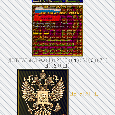
ДЕПУТАТЫ ГД РФ (
1
) (
2
) (
3
) (
4
) (
5
) (
6
) (
7
) (
8
) (
9
) (
10
)
ДЕПУТАТ ГД