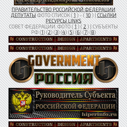
ПРАВИТЕЛЬСТВО РОССИЙСКОЙ ФЕДЕРАЦИИ
ДЕПУТАТЫ
ФОТО СПИСОК (
1
) - (
10
) |
ССЫЛКИ
РЕСУРСЫ LINKS
СОВЕТ ФЕДЕРАЦИИ. ФОТО (
1
) (
2
) | СУБЪЕКТЫ
РФ (
1
) (
2
) (
3
) (
4
) (
5
) (
6
) (
7
) (
8
)