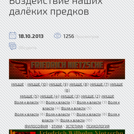
далёких предков
18.10.2013
1256
Просмотров
Обсудить
НИЦШЕ
\
НИЦШЕ (10)
\
НИЦШЕ (9)
\
НИЦШЕ (8)
\
НИЦШЕ (7)
\
НИЦШЕ
(6)
НИЦШЕ (5)
\
НИЦШЕ (4)
\
НИЦШЕ (3)
\
НИЦШЕ (2)
\
НИЦШЕ
Воля к власти
(0)
Воля к власти
(2)
Воля к власти
(3)
Воля к
власти
(4)
Воля к власти
(5)
Воля к власти
(6)
Воля к власти
(7)
Воля к власти
(8)
Воля к
власти
(9)
Воля к власти
(10)
ФИЛОСОФИЯ
\
ЭТИКА
\
ЭСТЕТИКА
\
ПСИХОЛОГИЯ