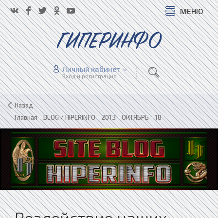
МЕНЮ
ГИПЕРИНФО
Личный кабинет
Вход и регистрация
Назад
Главная
»
BLOG / HIPERINFO
»
2013
»
ОКТЯБРЬ
»
18
Воздействие наших