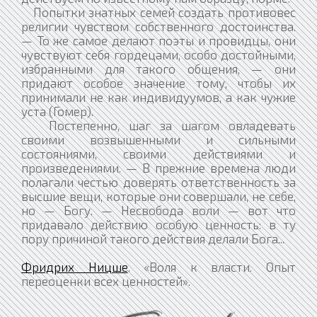
Попытки знатных семей создать противовес
религии чувством собственного достоинства.
— То же самое делают поэты и провидцы, они
чувствуют себя гордецами, особо достойными,
избранными для такого общения, — они
придают особое значение тому, чтобы их
принимали не как индивидуумов, а как чужие
уста (Гомер).
Постепенно, шаг за шагом овладевать
своими возвышенными и сильными
состояниями, своими действиями и
произведениями. — В прежние времена люди
полагали честью доверять ответственность за
высшие вещи, которые они совершали, не себе,
но — Богу. — Несвобода воли — вот что
придавало действию особую ценность: в ту
пору причиной такого действия делали Бога...
Фридрих Ницше
. «Воля к власти. Опыт
переоценки всех ценностей».