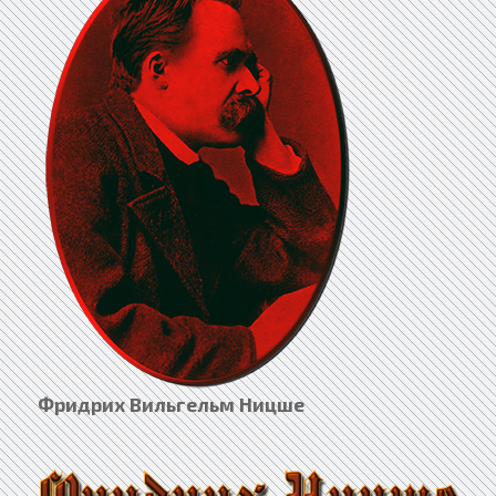
Фридрих Вильгельм Ницше