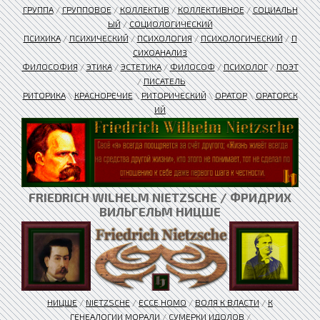
ГРУППА
/
ГРУППОВОЕ
/
КОЛЛЕКТИВ
/
КОЛЛЕКТИВНОЕ
/
СОЦИАЛЬН
ЫЙ
/
СОЦИОЛОГИЧЕСКИЙ
ПСИХИКА
/
ПСИХИЧЕСКИЙ
/
ПСИХОЛОГИЯ
/
ПСИХОЛОГИЧЕСКИЙ
/
П
СИХОАНАЛИЗ
ФИЛОСОФИЯ
/
ЭТИКА
/
ЭСТЕТИКА
/
ФИЛОСОФ
/
ПСИХОЛОГ
/
ПОЭТ
/
ПИСАТЕЛЬ
РИТОРИКА
\
КРАСНОРЕЧИЕ
\
РИТОРИЧЕСКИЙ
\
ОРАТОР
\
ОРАТОРСК
ИЙ
FRIEDRICH WILHELM NIETZSCHE / ФРИДРИХ
ВИЛЬГЕЛЬМ НИЦШЕ
НИЦШЕ
/
NIETZSCHE
/
ЕССЕ HOMO
/
ВОЛЯ К ВЛАСТИ
/
К
ГЕНЕАЛОГИИ МОРАЛИ
/
СУМЕРКИ ИДОЛОВ
/