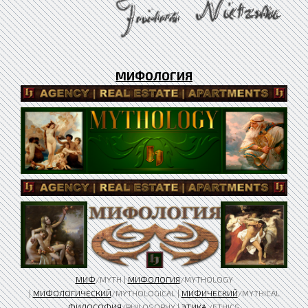
МИФОЛОГИЯ
МИФ
/MYTH |
МИФОЛОГИЯ
/MYTHOLOGY
|
МИФОЛОГИЧЕСКИЙ
/MYTHOLOGICAL |
МИФИЧЕСКИЙ
/MYTHICAL
ФИЛОСОФИЯ
/PHILOSOPHY |
ЭТИКА
/ETHICS