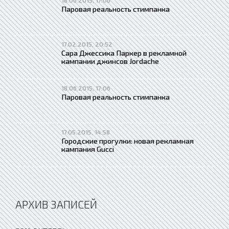
18.06.2015, 17:06
Паровая реальность стимпанка
17.02.2015, 20:52
Сара Джессика Паркер в рекламной
кампании джинсов Jordache
18.06.2015, 17:06
Паровая реальность стимпанка
17.05.2015, 14:58
Городские прогулки: новая рекламная
кампания Gucci
АРХИВ ЗАПИСЕЙ