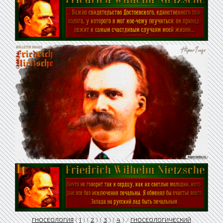
ГНОСЕОЛОГИЯ
(
1
) (
2
) (
3
) (
4
) /
ГНОСЕОЛОГИЧЕСКИЙ