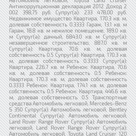
Автомобиль легковой, Toyota Land Cruiser
Антикоррупционная декларация 2012 Доход 2
002 398,75 руб. Супруг(а): 233 478,00 руб.
Недвижимое имущество Квартира, 170.3 кв. м,
долевая собственность 0.3333 Гараж, 13.1 кв. м
Гараж, 18.8 кв. м нежилое помещение, 189.0 кв.
м Супруг(а): дачный, 6843.0 кв. м Супруг(а):
незавершенное строительство, 887.0 кв. м
Супруг(а): Квартира, 70.6 кв. м, долевая
собственность 0.5 Супруг(а): Квартира, 170.3 кв.
м, долевая собственность 0.3333 Супруг(а):
Квартира, 226.7 кв. м Ребенок: Квартира, 70.6
кв. м, долевая собственность 0.5 Ребенок:
Квартира, 170.3 кв. м, долевая собственность
0.3333 Ребенок: Квартира, 174.1 кв. м, долевая
собственность 0.5 Ребенок: Квартира, 446.6 кв.
м, долевая собственность 0.5 Транспортные
средства Автомобиль легковой, Mercedes-Benz
S 350 Супруг(а): Автомобиль легковой, Bentley
Continental Супруг(а): Автомобиль легковой,
Land Rover Range Rover Супруг(а): Автомобиль
легковой, Land Rover Range Rover Супруг(а):
Автомобиль легковой, Toyota Land Cruiser 120