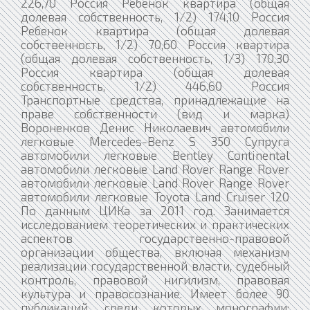
226,70 Россия Ребенок квартира (общая
долевая собственность, 1/2) 174,10 Россия
Ребенок квартира (общая долевая
собственность, 1/2) 70,60 Россия квартира
(общая долевая собственность, 1/3) 170,30
Россия квартира (общая долевая
собственность, 1/2) 446,60 Россия
Транспортные средства, принадлежащие на
праве собственности (вид и марка)
Вороненков Денис Николаевич автомобили
легковые Mercedes-Benz S 350 Супруга
автомобили легковые Bentley Continental
автомобили легковые Land Rover Range Rover
автомобили легковые Land Rover Range Rover
автомобили легковые Toyota Land Cruiser 120
По данным ЦИКа за 2011 год. Занимается
исследованием теоретических и практических
аспектов государственно-правовой
организации общества, включая механизм
реализации государственной власти, судебный
контроль, правовой нигилизм, правовая
культура и правосознание. Имеет более 90
публикаций, среди которых монографии: