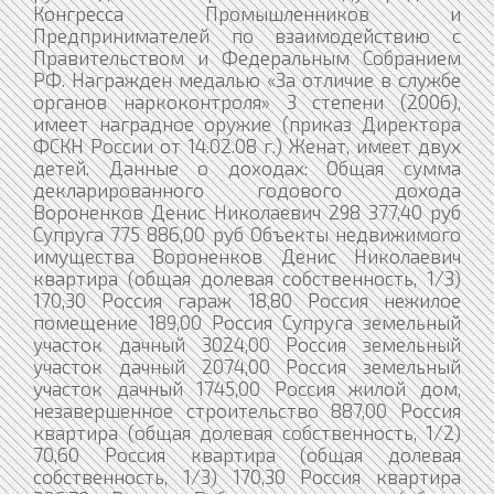
Конгресса Промышленников и
Предпринимателей по взаимодействию с
Правительством и Федеральным Собранием
РФ. Награжден медалью «За отличие в службе
органов наркоконтроля» 3 степени (2006),
имеет наградное оружие (приказ Директора
ФСКН России от 14.02.08 г.) Женат, имеет двух
детей. Данные о доходах: Общая сумма
декларированного годового дохода
Вороненков Денис Николаевич 298 377,40 руб
Супруга 775 886,00 руб Объекты недвижимого
имущества Вороненков Денис Николаевич
квартира (общая долевая собственность, 1/3)
170,30 Россия гараж 18,80 Россия нежилое
помещение 189,00 Россия Супруга земельный
участок дачный 3024,00 Россия земельный
участок дачный 2074,00 Россия земельный
участок дачный 1745,00 Россия жилой дом,
незавершенное строительство 887,00 Россия
квартира (общая долевая собственность, 1/2)
70,60 Россия квартира (общая долевая
собственность, 1/3) 170,30 Россия квартира