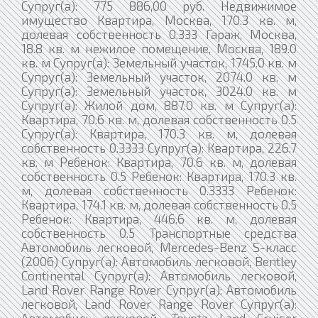
Супруг(а): 775 886,00 руб. Недвижимое
имущество Квартира, Москва, 170.3 кв. м,
долевая собственность 0.333 Гараж, Москва,
18.8 кв. м нежилое помещение, Москва, 189.0
кв. м Супруг(а): Земельный участок, 1745.0 кв. м
Супруг(а): Земельный участок, 2074.0 кв. м
Супруг(а): Земельный участок, 3024.0 кв. м
Супруг(а): Жилой дом, 887.0 кв. м Супруг(а):
Квартира, 70.6 кв. м, долевая собственность 0.5
Супруг(а): Квартира, 170.3 кв. м, долевая
собственность 0.3333 Супруг(а): Квартира, 226.7
кв. м Ребенок: Квартира, 70.6 кв. м, долевая
собственность 0.5 Ребенок: Квартира, 170.3 кв.
м, долевая собственность 0.3333 Ребенок:
Квартира, 174.1 кв. м, долевая собственность 0.5
Ребенок: Квартира, 446.6 кв. м, долевая
собственность 0.5 Транспортные средства
Автомобиль легковой, Mercedes-Benz S-класс
(2006) Супруг(а): Автомобиль легковой, Bentley
Continental Супруг(а): Автомобиль легковой,
Land Rover Range Rover Супруг(а): Автомобиль
легковой, Land Rover Range Rover Супруг(а):