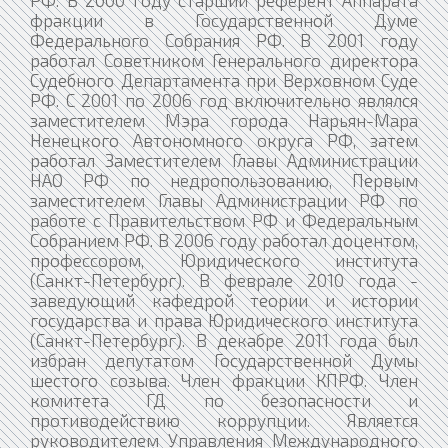
РФ. В 2000 году старший референт Аппарата
фракции в Государственной Думе
Федерального Собрания РФ. В 2001 году
работал Советником Генерального директора
Судебного Департамента при Верховном Суде
РФ. С 2001 по 2006 год включительно являлся
заместителем Мэра города Нарьян-Мара
Ненецкого Автономного округа РФ, затем
работал Заместителем Главы Администрации
НАО РФ по недропользованию, Первым
заместителем Главы Администрации РФ по
работе с Правительством РФ и Федеральным
Собранием РФ. В 2006 году работал доцентом,
профессором, Юридического института
(Санкт-Петербург). В феврале 2010 года -
заведующий кафедрой теории и истории
государства и права Юридического института
(Санкт-Петербург). В декабре 2011 года был
избран депутатом Государственной Думы
шестого созыва. Член фракции КПРФ. Член
комитета ГД по безопасности и
противодействию коррупции. Является
руководителем Управления Международного