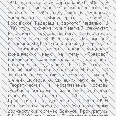
1971 года в г. Горьком. Образование В 1988 году
окончил Ленинградское суворовское военное
училище. В 1995 году окончил Военный
Университет Министерства обороны
Российской Федерации (с золотой медалью). В
1996 году окончил юридический факультет
Рязанского государственного университета
им.С.А. Есенина. В 1999 году в Московской
Академии МВД России защитил диссертацию
на соискание ученой степени кандидата
юридических наук на тему «Правовой
нигилизм и правовой идеализм (теоретико-
правовое исследование). В 2009 году в
Российской Правовой Академии Минюста РФ
защитил диссертацию на соискание ученой
степени доктора юридических наук на тему
«Теоретические и нормативные основы
судебного контроля в механизме разделения
властей». Доцент (2002 год).
Профессиональная деятельность С 1995 по 1999
год проходил военную службу на различных
должностях в органах Военной Прокуратуры