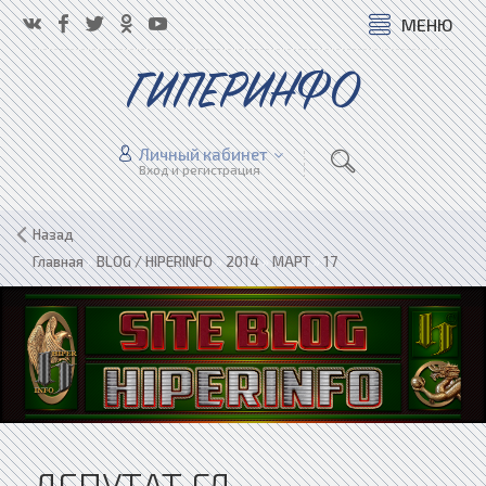
МЕНЮ
ГИПЕРИНФО
Личный кабинет
Вход и регистрация
Назад
Главная
»
BLOG / HIPERINFO
»
2014
»
МАРТ
»
17
ДЕПУТАТ ГД