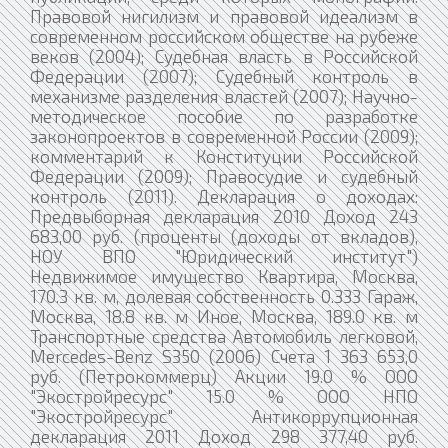
Правовой нигилизм и правовой идеализм в
современном российском обществе на рубеже
веков (2004); Судебная власть в Российской
Федерации (2007); Судебный контроль в
механизме разделения властей (2007); Научно-
методическое пособие по разработке
законопроектов в современной России (2009);
комментарий к Конституции Российской
Федерации (2009); Правосудие и судебный
контроль (2011). Декларация о доходах:
Предвыборная декларация 2010 Доход 243
683,00 руб. (проценты (доходы от вкладов),
НОУ ВПО "Юридический институт")
Недвижимое имущество Квартира, Москва,
170.3 кв. м, долевая собственность 0.333 Гараж,
Москва, 18.8 кв. м Иное, Москва, 189.0 кв. м
Транспортные средства Автомобиль легковой,
Mercedes-Benz S350 (2006) Счета 1 363 653,0
руб. (Петрокоммерц) Акции 19.0 % ООО
"Экостройресурс" 15.0 % ООО НПО
"Экостройресурс" Антикоррупционная
декларация 2011 Доход 298 377,40 руб.