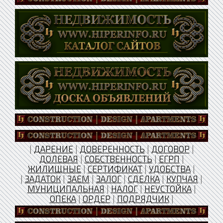
|
ДАРЕНИЕ
|
ДОВЕРЕННОСТЬ
|
ДОГОВОР
|
ДОЛЕВАЯ
|
СОБСТВЕННОСТЬ
|
ЕГРП
|
ЖИЛИЩНЫЕ
|
СЕРТИФИКАТ
|
УДОБСТВА
|
|
ЗАДАТОК
|
ЗАЕМ
|
ЗАЛОГ
|
СДЕЛКА
|
КУПЧАЯ
|
МУНИЦИПАЛЬНАЯ
|
НАЛОГ
|
НЕУСТОЙКА
|
ОПЕКА
|
ОРДЕР
|
ПОДРЯДЧИК
|