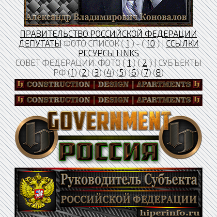
ПРАВИТЕЛЬСТВО РОССИЙСКОЙ ФЕДЕРАЦИИ
ДЕПУТАТЫ
ФОТО СПИСОК (
1
) - (
10
) |
ССЫЛКИ
РЕСУРСЫ LINKS
СОВЕТ ФЕДЕРАЦИИ. ФОТО (
1
) (
2
) | СУБЪЕКТЫ
РФ (
1
) (
2
) (
3
) (
4
) (
5
) (
6
) (
7
) (
8
)