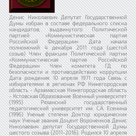
Денис Николаевич Депутат Государственной
Думы избран в составе федерального списка
кандидатов, выдвинутого Политической
партией «Коммунистическая партия
Российской Федерации» Дата начала
полномочий: 4 декабря 2011 года (шестой
созыв) Член фракции Политической партии
«Коммунистическая партия Российской
Федерации» Член комитета ГД по
безопасности и противодействию коррупции
Дата рождения: 10 апреля 1971 года Связь с
избирателями в регионах РФ Нижегородская
область - Арзамасская Нижегородская область
- Кстовская Образование Военный университет
(1995) Рязанский государственный
педагогический университет им. С.А. Есенина
(1996) Ученые степени Доктор юридических
наук Ученые звания Доцент Вороненков Денис
Николаевич депутат Государственной Думы
шестого созыва (2011-2016). Родился 10 апреля