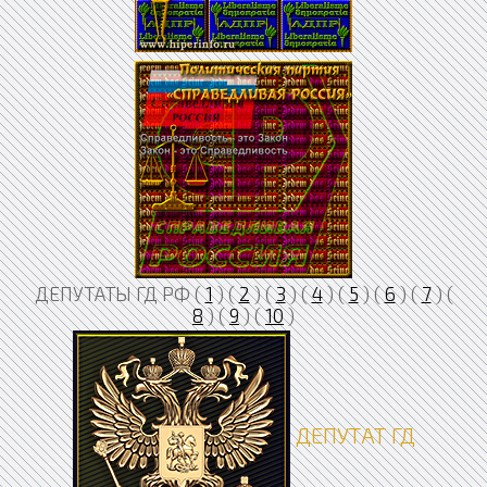
ДЕПУТАТЫ ГД РФ (
1
) (
2
) (
3
) (
4
) (
5
) (
6
) (
7
) (
8
) (
9
) (
10
)
ДЕПУТАТ ГД