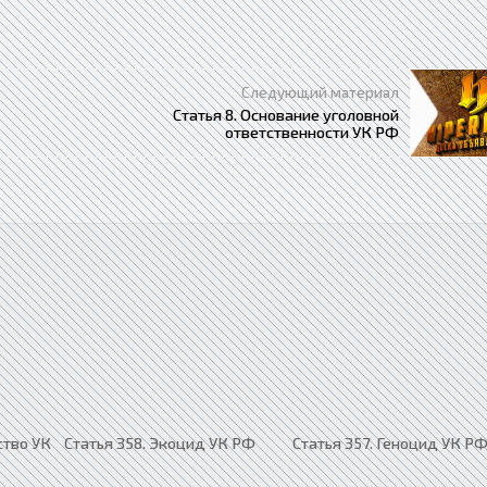
Следующий материал
Статья 8. Основание уголовной
ответственности УК РФ
ство УК
Статья 358. Экоцид УК РФ
Статья 357. Геноцид УК Р