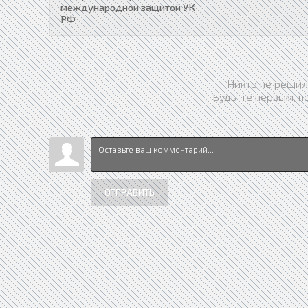
международной защитой УК
РФ
Никто не решил
Будь-те первым, п
ОТПРАВИТЬ