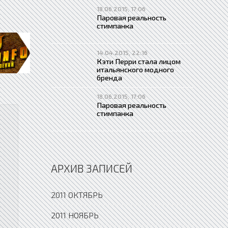
18.06.2015, 17:06
Паровая реальность
стимпанка
14.04.2015, 22:16
Кэти Перри стала лицом
итальянского модного
бренда
18.06.2015, 17:06
Паровая реальность
стимпанка
АРХИВ ЗАПИСЕЙ
2011 ОКТЯБРЬ
Ф
2011 НОЯБРЬ