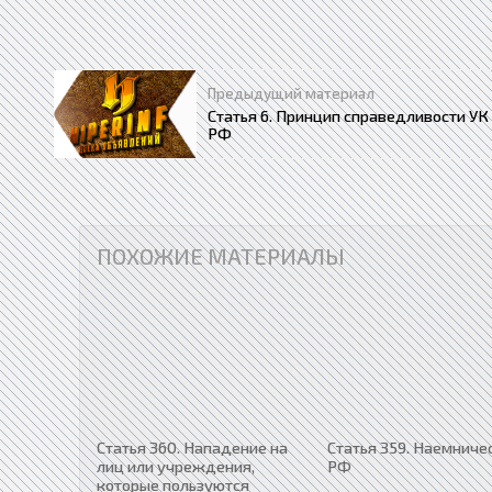
Предыдущий материал
Статья 6. Принцип справедливости УК
РФ
ПОХОЖИЕ МАТЕРИАЛЫ
Статья 360. Нападение на
Статья 359. Наемниче
лиц или учреждения,
РФ
которые пользуются