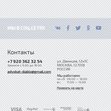
МЫ В СОЦ.СЕТЯХ
Контакты
+7 920 362 32 54
ул. Двинцев, 12к1С
МОСКВА
, 127018
Звоните с 9:00 до 18:00
РОССИЯ
advokat-diablo@gmail.com
Мы работаем:
пн-сб:
09:00 — 18:00
вс:
11:00 — 13:00
Показать на карте