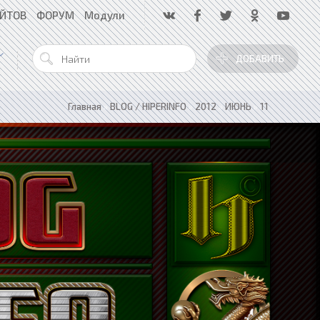
АЙТОВ
ФОРУМ
Модули
ДОБАВИТЬ
Главная
»
BLOG / HIPERINFO
»
2012
»
ИЮНЬ
»
11