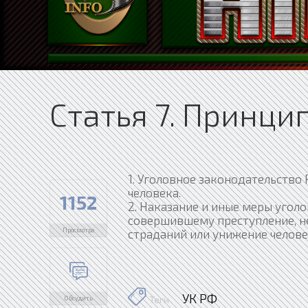
Статья 7. Принци
1. Уголовное законодательство
человека.
1152
2. Наказание и иные меры угол
совершившему преступление, н
Просмотра
страданий или унижение челове
УК РФ
Обсудить
Теги