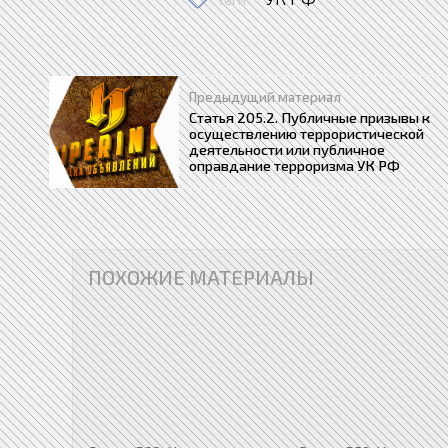
Предыдущий материал
Статья 205.2. Публичные призывы к
осуществлению террористической
деятельности или публичное
оправдание терроризма УК РФ
ПОХОЖИЕ МАТЕРИАЛЫ