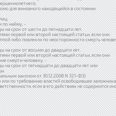
вершеннолетнего;
омо для виновного находящейся в состоянии
лиц;
 по найму, -
 на срок от шести до пятнадцати лет.
тями первой или второй настоящей статьи, если они
ппой либо повлекли по неосторожности смерть челове
 на срок от восьми до двадцати лет.
тями первой или второй настоящей статьи, если они
е смерти человеку, -
 на срок от пятнадцати до двадцати лет или
ы.
альным законом от 30.12.2008 N 321-ФЗ)
 или по требованию властей освободившее заложника
етственности, если в его действиях не содержится ин