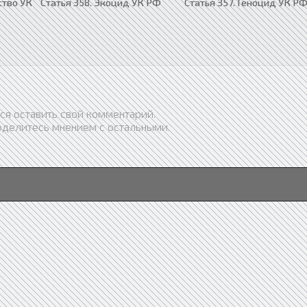
ство УК
Статья 358. Экоцид УК РФ
Статья 357. Геноцид УК Р
ся оставить свой комментарий.
оделитесь мнением с остальными.