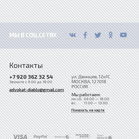
МЫ В СОЦ.СЕТЯХ
Контакты
+7 920 362 32 54
ул. Двинцев, 12к1С
МОСКВА
, 127018
Звоните с 9:00 до 18:00
РОССИЯ
advokat-diablo@gmail.com
Мы работаем:
пн-сб:
09:00 — 18:00
вс:
11:00 — 13:00
Показать на карте