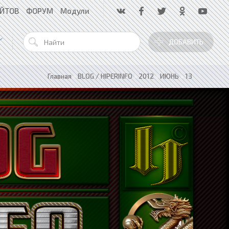
АЙТОВ
ФОРУМ
Модули
ДОБАВИТЬ
Главная
»
BLOG / HIPERINFO
»
2012
»
ИЮНЬ
»
13