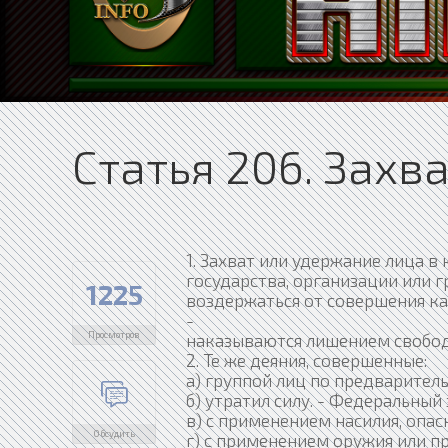
Статья 206. Захв
1. Захват или удержание лица в
государства, организации или 
1225
воздержаться от совершения ка
-
Просмотров
наказываются лишением свободы
2. Те же деяния, совершенные:
а) группой лиц по предварител
б) утратил силу. - Федеральный 
в) с применением насилия, опас
Обсудить
г) с применением оружия или п