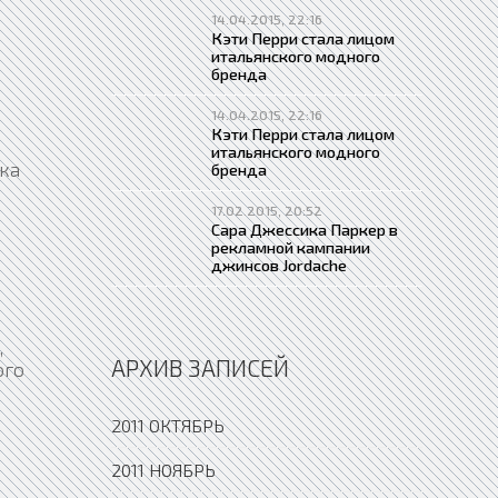
14.04.2015, 22:16
Кэти Перри стала лицом
итальянского модного
бренда
14.04.2015, 22:16
Кэти Перри стала лицом
итальянского модного
ка
бренда
17.02.2015, 20:52
Сара Джессика Паркер в
рекламной кампании
джинсов Jordache
,
АРХИВ ЗАПИСЕЙ
ого
2011 ОКТЯБРЬ
2011 НОЯБРЬ