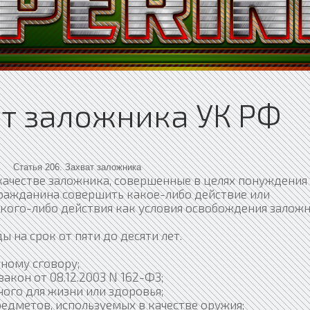
ат заложника УК РФ
Статья 206. Захват заложника
 качестве заложника, совершенные в целях понуждения
гражданина совершить какое-либо действие или
кого-либо действия как условия освобождения заложн
 на срок от пяти до десяти лет.
ьному сговору;
закон от 08.12.2003 N 162-ФЗ;
ного для жизни или здоровья;
редметов, используемых в качестве оружия;