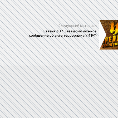
Следующий материал
Статья 207. Заведомо ложное
сообщение об акте терроризма УК РФ