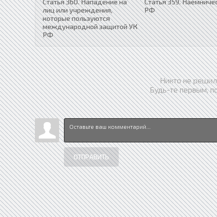
Статья 360. Нападение на
Статья 359. Наемниче
лиц или учреждения,
РФ
которые пользуются
международной защитой УК
РФ
Никто не решил
Будь-те первым, п
ОТПРАВИТЬ