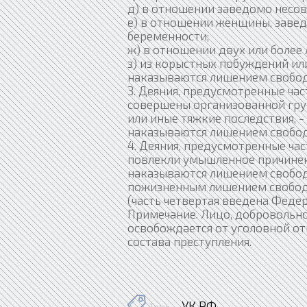
д) в отношении заведомо несо
е) в отношении женщины, завед
беременности;
ж) в отношении двух или более 
з) из корыстных побуждений или
наказываются лишением свободы
3. Деяния, предусмотренные час
совершены организованной гру
или иные тяжкие последствия, -
наказываются лишением свободы
4. Деяния, предусмотренные час
повлекли умышленное причинени
наказываются лишением свободы
пожизненным лишением свобод
(часть четвертая введена Федер
Примечание. Лицо, добровольно
освобождается от уголовной отв
состава преступления.
УК РФ
Теги