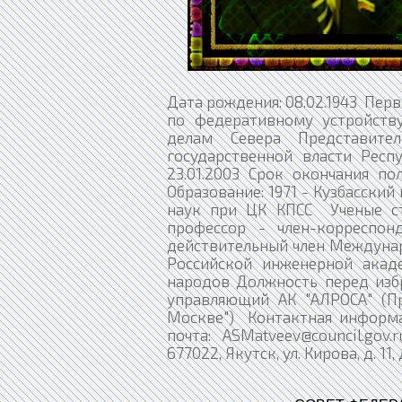
Дата рождения: 08.02.1943 Пер
по федеративному устройству
делам Севера Представител
государственной власти Респ
23.01.2003 Срок окончания п
Образование: 1971 - Кузбасски
наук при ЦК КПСС Ученые сте
профессор - член-корреспо
действительный член Междуна
Российской инженерной акаде
народов Должность перед избр
управляющий АК "АЛРОСА" (Пр
Москве") Контактная информаци
почта: ASMatveev@council.go
677022, Якутск, ул. Кирова, д. 1