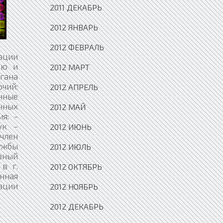
2011 ДЕКАБРЬ
2012 ЯНВАРЬ
2012 ФЕВРАЛЬ
рации
ию и
2012 МАРТ
гана
чий:
2012 АПРЕЛЬ
нные
енных
2012 МАЙ
я: -
ук -
2012 ИЮНЬ
член
ужбы
2012 ИЮЛЬ
вный
в г.
2012 ОКТЯБРЬ
онная
ации
2012 НОЯБРЬ
2012 ДЕКАБРЬ