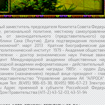
вый заместитель председателя Комитета Совета Феде
, региональной политике, местному самоуправлен
ь от законодательного (представительного) ор
ублики Саха (Якутия). Дата подтверждения полномо
олномочий*: март 2013 Краткие биографические да
й политехнический институт 1979 - Академия обществ
пени: - доктор экономических наук Ученые звани
ндент Международной академии общественных на
родной академии информатизации - действительный 
мии Государственные награды: 1985г. - орден Др
анием (назначением): первый вице-президент - гла
едставительство "Управление делами АК "АЛРОСА" 
я Тел: ,8(495) 986-65-38, 8(495) 986-67-23 Электр
v.ru Адрес приемной в субъекте Российской Федер
1, Дом Правительства (411-2) 43-52-03, 43-51-94