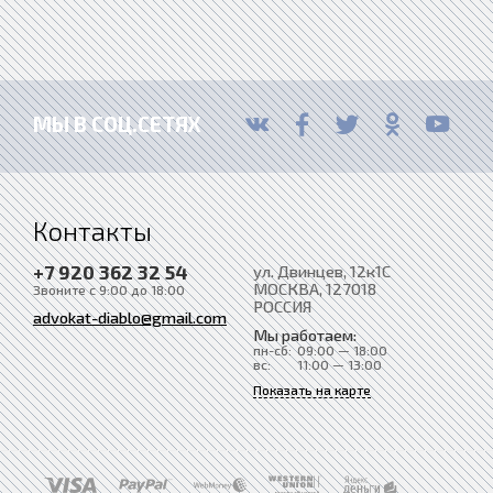
МЫ В СОЦ.СЕТЯХ
Контакты
+7 920 362 32 54
ул. Двинцев, 12к1С
МОСКВА
, 127018
Звоните с 9:00 до 18:00
РОССИЯ
advokat-diablo@gmail.com
Мы работаем:
пн-сб:
09:00 — 18:00
вс:
11:00 — 13:00
Показать на карте