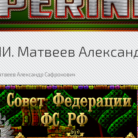
И. Матвеев Алексан
твеев Александр Сафронович