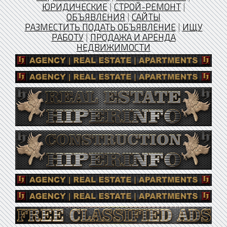
ЮРИДИЧЕСКИЕ
|
СТРОЙ-РЕМОНТ
|
ОБЪЯВЛЕНИЯ
|
САЙТЫ
РАЗМЕСТИТЬ ПОДАТЬ ОБЪЯВЛЕНИЕ
|
ИЩУ
РАБОТУ
|
ПРОДАЖА И АРЕНДА
НЕДВИЖИМОСТИ