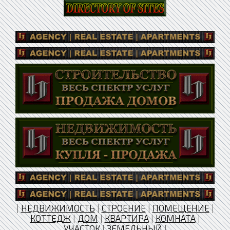
|
НЕДВИЖИМОСТЬ
|
СТРОЕНИЕ
|
ПОМЕЩЕНИЕ
|
КОТТЕДЖ
|
ДОМ
|
КВАРТИРА
|
КОМНАТА
|
УЧАСТОК
|
ЗЕМЕЛЬНЫЙ
|