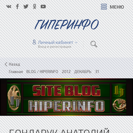
МЕНЮ
ГИПЕРИНФО
Личный кабинет
Вход и регистрация
Назад
Главная
»
BLOG / HIPERINFO
»
2012
»
ДЕКАБРЬ
»
31
БОНДАРУК АНАТОЛИЙ