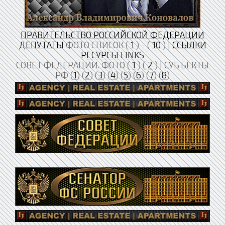
ПРАВИТЕЛЬСТВО РОССИЙСКОЙ ФЕДЕРАЦИИ
ДЕПУТАТЫ
ФОТО СПИСОК (
1
) - (
10
) |
ССЫЛКИ
РЕСУРСЫ LINKS
СОВЕТ ФЕДЕРАЦИИ. ФОТО (
1
) (
2
) | СУБЪЕКТЫ
РФ (
1
) (
2
) (
3
) (
4
) (
5
) (
6
) (
7
) (
8
)