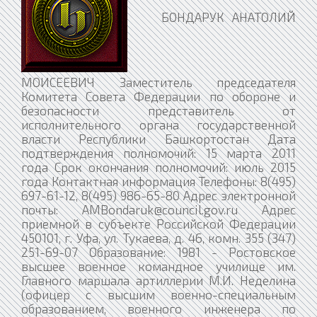
БОНДАРУК АНАТОЛИЙ МОИСЕЕВИЧ Заместитель председателя Комитета Совета Федерации по обороне и безопасности представитель от исполнительного органа государственной власти Республики Башкортостан Дата подтверждения полномочий: 15 марта 2011 года Срок окончания полномочий: июль 2015 года Контактная информация Телефоны: 8(495) 697-61-12, 8(495) 986-65-80 Адрес электронной почты: AMBondaruk@council.gov.ru Адрес приемной в субъекте Российской Федерации 450101, г. Уфа, ул. Тукаева, д. 46, комн. 355 (347) 251-69-07 Образование: 1981 - Ростовское высшее военное командное училище им. Главного маршала артиллерии М.И. Неделина (офицер с высшим военно-специальным образованием, военного инженера по радиоэлектронике) 1989 - Военная академия им. Ф.Э. Дзержинского (офицер с высшим военным образованием) Ученые степени: кандидат экономических наук кандидат технических наук Должность перед избранием (назначением): президент Торгово-Промышленной палаты Республики Башкортостан, депутат Государственного Собрания - Курултая Республики Башкортостан четвертого созыва на непостоянной основе Рустэм Хамитов назначил Анатолия Бондарука членом Совета Федерации от Башкортостана Анатолий Моисеевич Бондарук Родился 21.03.1958 г. Должность: Член Совета Федерации Бондарук Анатолий Моисеевич Срок полномочий: с 15.03.2011 по 01.07.2015 гг. Родился на Украине. С 1976 по 1994 гг. служил на различных штабных и командных постах в ракетных войсках стратегического назначения РФ. В 1981 году получил диплом Ростовского высшего военного командного училища им. М.И. Неделина. В 1989 году получил диплом Военной академии им. Ф.Э. Дзержинского. С 1994 по 1997 гг. занимался предпринимательской деятельностью. В 1997 году стал учредителем и генеральным директором нефтехимической группы "Селена". С 2005 по 2008 гг. работал генеральным директором ОАО «Полиэф». В 2008 году был назначен на пост председателя совета директоров акционерного общества «Полиэф», был президентом Группы компаний «Селена». В 2010 году был назначен на должность Председателя Торгово-промышленной палаты Башкортостана. В начале 2011 года победил на выборах депутатов Гос.Собрания Республики Башкортостан четвёртого созыва. В марте 2011 года стал сенатором в Совете Федерации ФС РФ. Представлял интересы исполнительного органа гос.власти Башкортостана. Был заместителем председателя Комитета Совфеда по обороне и безопасности. Кандидат технических наук, кандидат экономических наук. Интересные факты Имеет почётное звание "Заслуженный химик Республики Башкортостан". Контактная информация Телефон: 6-79-35, 986-65-80 E-mail: AMBondaruk@council.gov.ru Адрес: 450101, г. Уфа, ул. Тукаева, д. 46, комн. 355, т. (347) 251-69-07 Анатолий Моисеевич Бондарук (род. 21 марта 1958 года, г. Казатин Укр. ССР) — член Совета Федерации Федерального Собрания Российской Федерации jот РБ (с 15.03.2011 по 01.07.2015 гг.). Депутат Государственного Собрания-Курултая Республики Башкортостан четвёртого созыва. «Заслуженный химик Республики Башкортостан». Анатолий Моисеевич Бондарук родился 21 марта 1958 года в г. Казатин Винницкой области Украинской СССР. Наряду с общеобразовательной, учился в музыкальной школе, которую закончил в 1975 году. Окончил Ростовскоге высшее военное командное училище им. М. И. Неделина (1981 г.) по специальности инженер по радиоэлектронике, с отличием — командный факультет Военной академии им. Ф. Э. Дзержинского (1989). Места работы (службы): c 1976 по 1994 год служил в НИИ ракетных войск МО СССР (г. Юбилейный Моск. обл.), c 1993 по 1995 год — главный бухгалтер ТОО НПП «Дионис». Ныне полковник в отставке. С 1997 года — генеральный директор нефтехимической группы «Селена» (г. Королев Моск. обл.). В 1997—2005 годах, работая охранником ООО ЧОП «Селена-Сервис», занимался предпринимательской деятельностью в кооперативах. С 2005 по 2008 годы А. М. Бондарук — генеральный директор ОАО «Полиэф» (г. Благовещенск РБ). Усилиями Бондарука А. М. предприятие «Полиэф» было вытянуто из банкротного состояния. С 2008 по 2010 год — президент ЗАО "Группа «Селена». С 2010 по 2011 год — Председатель Торгово-промышленной палаты Башкортостана. В 2011 году избран депутатом Государственного Собрания Республики Башкортостан (Курултай) четвёртого созыва. 15 марта 2011 года на 36-м пленарном заседании Государственного Собрания досрочно прекращены полномочия Анатолия Бондарука как депутата, в связи с его назначением сенатором в Совете Федерации РФ, где был заместителем председателя Комитета Совфеда по обороне и безопасности. В 2011 году защитил кандидатскую диссертацию на тему «Научные основы автоматизированного контроля и управления системами обеспечения промышленной безопасности» Семья: жена, сын и две дочери. Увлечения: верховая езда и настольный теннис. Имеет 4 патента на изобретения. Среди научных работ А. М. Бондарука: Бондарук А. М., Гимаев Р. Н., Кудашева Ф. Х., Бадикова А. Д. Способы утилизации твердых отходов производства терефталевой кислоты // Башкирский химический С. 45-47. Т. 14.  2007. журнал. Бондарук А. М., Гоц С. С., Ямалетдинова К. Ш., Гимаев Р. Н. Математическое моделирование процессов управления балансами накопления жидкости в очистных С. 13-15. № 2.  2008. сооружениях // Экология и промышленность России. Бондарук А. М., Ямалетдинова К. Ш., Гимаев Р. Н., Пыхов С. И. Система экологического менеджмента на предприятии // Экология и промышленность России. С. 28-31. № 4. 2008. Бондарук А. М., Гоц С. С., Ямалетдинова К. Ш., Фахретдинов И. Р., Оточин В. П., Суяргулова А. З., Гареев Р. Ю., Халадов А. Ш., Саляхов В. В. Моделирование процессов управления накоплением жидкости в очистных сооружениях // Нефтяное хозяйство. С. 94-95. № 9. 2008. Хисамиева Г. М., Бондарук А. М., Ямалетдинова К. Ш., Пыхов С. И. Совершенствование системы профессионального образования — один из способов улучшения качества персонала на предприятиях нефтехимической промышленности // НТЖ «Проблемы сбора, подготовки и транспорта нефти и нефтепродуктов» / ИПТЭР. С. 137—139. Вып. 2 (76). 2009. Бондарук А. М., Гоц С. С., Ямалетдинова К. Ш., Гимаев Р. Н. Исследование устойчивости работы очистных систем нефтехимических предприятий с рециркуляцией воды // НТЖ « Проблемы сбора, подготовки и транспорта нефти и нефтепродуктов» / С. 81-85. Вып. 3 (77).  2009. ИПТЭР. Бондарук А. М., Гоц С. С., Хиразов Э. Р., Гимаев Р. Н. Анализ изменения объемной концентрации загрязняющего компонента в буферном накопителе очистных С. 46-47. № 11.  2008. сооружений // Экология и промышленность России. Бондарук А. М. Идентификация, измерение и минимизация загрязняющих веществ на предприятии нефтехимического комплекса ОАО «ПОЛИЭФ» // НТЖ «Проблемы сбора,  Вып. 1(79).  2010. подготовки и транспорта нефти и нефтепродуктов» / ИПТЭР. С. 112—117. Бондарук А. М., Гимаев А. Р., Гоц С. С., Ямалетдинова К. Ш. Организационно-экономические факторы повышения надежности технологического 2010.оборудования // Электронный журнал «Нефтегазовое дело». Бондарук А. М. Характеристика промышленных стоков и вы-бросов в атмосферу нефтехимического комплекса Республики Башкортостан // Электронный журнал 2010. URL: http:/www.ogbus.ru."Нефтегазовое дело". Bondaruk A.M., Gimaev M.R., Mukhametzyanova A.F., Бондарук А. М., Гоц С. С., Гимаев Р. Н., Хакимов Р. М., Нурутдинов А. А., Пыхов Д. С. Анализ функциональных характеристик яркостных профилей оптического изображения структур двухфазных сред // НТЖ «Проблемы сбора, подготовки и С. Вып. 4 (82).  2010. транспорта нефти и нефтепродуктов» / ИПТЭР. 14-19. Бондарук А. М. Управление качеством строительства и выпускаемой продукции  СПб.: ООО «Недра», 2006. в условиях строящегося нефтехимического комплекса. 164 с. Автоматизированная система управления в технологических процессах: Учебное пособие / А. М. Бондарук, С. С. Гоц, К. Ш. Ямалетдинова, Р. Н. Гимаев. 160 с.Уфа: Монография, 2008. Пат. 81956 РФ. Линейный каскадный накопитель системы очистки потока жидкости / А. М. Бондарук, С. С. Гоц, К. Ш. Ямалетдинова, Р. Н. Гимаев (РФ). Опубл. 10.04.2009. Бюл. № 10. Пат. 81955 РФ. Кольцевой каскадный накопитель системы очистки потока жидкости / А. М. Бондарук, С. С. Гоц, К. Ш. Ямалетдинова, Р. Н. Гимаев (РФ). Опубл. 10.04.2009. Бюл. № 10. Бондарук А. М., Гоц С. С., Фахретдинов И. Р., Оточин В. П., Суяргулова А. З., Гареев Р. Ю. Моделирование процессов управления балансами накопления жидкости в очистных сооружениях // Инновации и наукоемкие технологии в образовании и Уфа:экономике. Матер. IV Всеросс. научн.-метод. конф. 16-17 апреля 2008 г. С. 354—359.РИО РУНМЦ МО РБ, 2008. Бондарук А. М., Кудашева Ф. Х., Бадикова А. Д., Мусина А. М. Получение полиэфирной смолы на основе отходов производства терефталевой кислоты // Актуальные проблемы технических, естественных и гуманитарных наук. Матер. Вып. Уфа: Изд-во УГНТУ, 2008. Междунар. научн.-техн. конф. 14-15 мая 2008 г. С. 206—207.3. Бондарук А. М., Кудашева Ф. Х., Бадикова А. Д., Мусина А. М., Гимаев Р. Н. Разработка полиэфирных добавок к битуму // Химические реактивы, реагенты и процессы малотоннажной химии. РЕАКТИВ-2008. Матер. XXI Междунар. научн.-техн. С. 35. Т. 1.  Уфа: Изд-во « Реактив», 2008. конф. 14-16 октября 2008 г. Бондарук А. М., Бадикова А. Д., Мусина А. М., Кудашева Ф. Х., Гимаев Р. Н. К вопросу утилизации твердых отходов производства терефталевой кислоты // Химические реактивы, реагенты и процессы малотоннажной химии РЕАКТИВ-2008. Уфа: Изд-воМатер. XXI Междунар. научн.-техн. конф. 14-16 октября 2008 г. С. 194—195. Т. 1. "Реактив", 2008. Бондарук А. М., Мусина А. М., Бадикова А. Д., Кудашева Ф. Х., Гимаев Р. Н. Разработка полиэфирных добавок к битуму // Региональная школа-конференция для студентов, аспирантов и молодых ученых по математике, физике и химии. Тез. докл. С. 178. Уфа: РИЦ БашГУ, 2008. Бондарук А. М., Гоц С. С., Ямалетдинова К. Ш., Гимаев Р. Н. Оценка устойчивости работы нефтехимических предприятий с рециркуляцией воды через очистные сооружения // Безопасность человека: проблемы и пути решения в современных условиях. Матер. Всеросс. научн.-практ. конф. 8 апреля 2