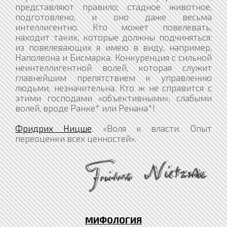
представляют правило; стадное животное,
подготовлено, и оно даже весьма
интеллигентно. Кто может повелевать,
находит таких, которые должны подчиняться:
из повелевающих я имею в виду, например,
Наполеона и Бисмарка. Конкуренция с сильной
неинтеллигентной волей, которая служит
главнейшим препятствием к управлению
людьми, незначительна. Кто ж не справится с
этими господами «объективными», слабыми
волей, вроде Ранке* или Ренана*!
Фридрих Ницше
. «Воля к власти. Опыт
переоценки всех ценностей».
МИФОЛОГИЯ