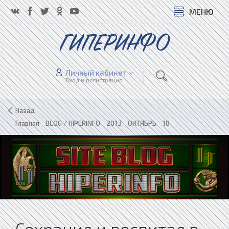
МЕНЮ
ГИПЕРИНФО
Личный кабинет
Вход и регистрация
Назад
Главная
»
BLOG / HIPERINFO
»
2013
»
ОКТЯБРЬ
»
18
Сохранил и воспитал в