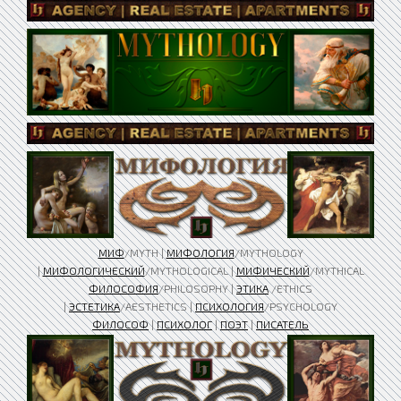
МИФ
/MYTH |
МИФОЛОГИЯ
/MYTHOLOGY
|
МИФОЛОГИЧЕСКИЙ
/MYTHOLOGICAL |
МИФИЧЕСКИЙ
/MYTHICAL
ФИЛОСОФИЯ
/PHILOSOPHY |
ЭТИКА
/ETHICS
|
ЭСТЕТИКА
/AESTHETICS |
ПСИХОЛОГИЯ
/PSYCHOLOGY
ФИЛОСОФ
|
ПСИХОЛОГ
|
ПОЭТ
|
ПИСАТЕЛЬ