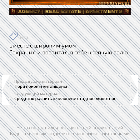
Теги
вместе с широким умом
,
Сохранил и воспитал
в себе крепкую волю
,
Предыдущий материал
Пора покоя и китайщины
Следующий материал
Средство развить в человеке стадное животное
Никто не решился оставить свой комментарий.
Будь-те первым, поделитесь мнением с остальными.