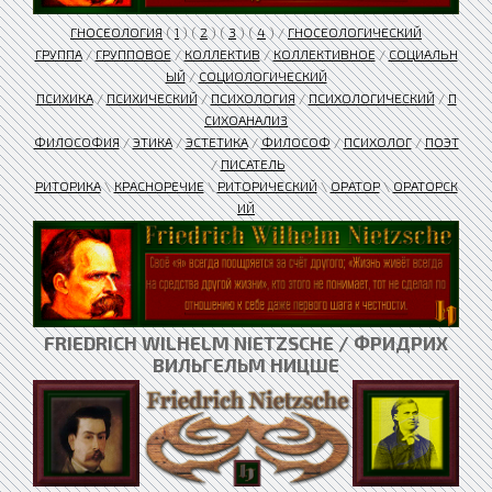
ГНОСЕОЛОГИЯ
(
1
) (
2
) (
3
) (
4
) /
ГНОСЕОЛОГИЧЕСКИЙ
ГРУППА
/
ГРУППОВОЕ
/
КОЛЛЕКТИВ
/
КОЛЛЕКТИВНОЕ
/
СОЦИАЛЬН
ЫЙ
/
СОЦИОЛОГИЧЕСКИЙ
ПСИХИКА
/
ПСИХИЧЕСКИЙ
/
ПСИХОЛОГИЯ
/
ПСИХОЛОГИЧЕСКИЙ
/
П
СИХОАНАЛИЗ
ФИЛОСОФИЯ
/
ЭТИКА
/
ЭСТЕТИКА
/
ФИЛОСОФ
/
ПСИХОЛОГ
/
ПОЭТ
/
ПИСАТЕЛЬ
РИТОРИКА
\
КРАСНОРЕЧИЕ
\
РИТОРИЧЕСКИЙ
\
ОРАТОР
\
ОРАТОРСК
ИЙ
FRIEDRICH WILHELM NIETZSCHE / ФРИДРИХ
ВИЛЬГЕЛЬМ НИЦШЕ