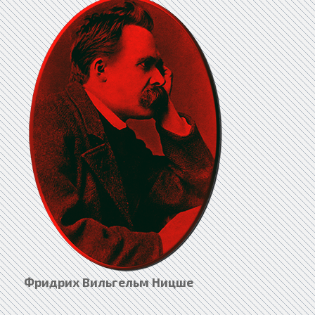
Фридрих Вильгельм Ницше