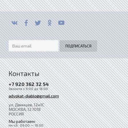
Контакты
+7 920 362 32 54
Звоните с 9:00 до 18:00
advokat-diablo@gmail.com
ул. Двинцев, 12к1С
МОСКВА
, 127018
РОССИЯ
Мы работаем:
пн-сб:
09:00 — 18:00