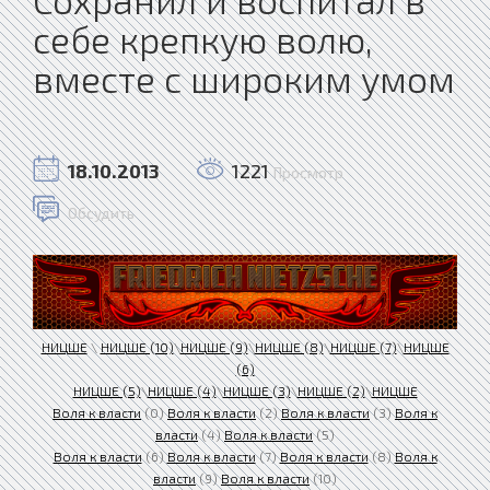
себе крепкую волю,
вместе с широким умом
18.10.2013
1221
Просмотр
Обсудить
НИЦШЕ
\
НИЦШЕ (10)
\
НИЦШЕ (9)
\
НИЦШЕ (8)
\
НИЦШЕ (7)
\
НИЦШЕ
(6)
НИЦШЕ (5)
\
НИЦШЕ (4)
\
НИЦШЕ (3)
\
НИЦШЕ (2)
\
НИЦШЕ
Воля к власти
(0)
Воля к власти
(2)
Воля к власти
(3)
Воля к
власти
(4)
Воля к власти
(5)
Воля к власти
(6)
Воля к власти
(7)
Воля к власти
(8)
Воля к
власти
(9)
Воля к власти
(10)