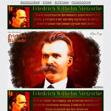
ФИЛОСОФИЯ
\
ЭТИКА
\
ЭСТЕТИКА
\
ПСИХОЛОГИЯ