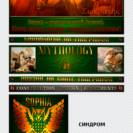
СИНДРОМ