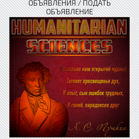
ОБЪЯВЛЕНИЯ / ПОДАТЬ
ОБЪЯВЛЕНИЕ