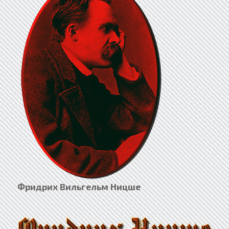
Фридрих Вильгельм Ницше