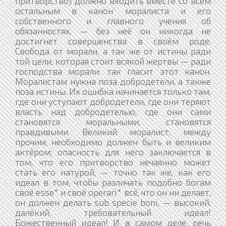
притворство) должно входить вместе со всем
остальным в канон моралиста и его
собственного и главного учения об
обязанностях, — без неё он никогда не
достигнет совершенства в своём роде.
Свобода от морали, а так же от истины ради
той цели, которая стоит всякой жертвы — ради
господства морали: так гласит этот канон.
Моралистам нужна поза добродетели, а также
поза истины. Их ошибка начинается только там,
где они уступают добродетели, где они теряют
власть над добродетелью, где они сами
становятся моральными, становятся
правдивыми. Великий моралист, между
прочим, необходимо должен быть и великим
актёром; опасность для него заключается в
том, что его притворство нечаянно может
стать его натурой, — точно так же, как его
идеал в том, чтобы различать подобно богам
своё esse* и своё operari* всё, что он ни делает,
он должен делать sub specie boni, — высокий,
далёкий, требовательный идеал!
Божественный идеал! И в самом деле, речь