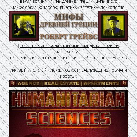
|
БЕЛАЯ БОГИНЯ
|
МИФЫ ДРЕВНЕЙ ГРЕЦИИ
|
ЦАРЬ ИИСУС
|
МИФОЛОГИЯ
\
ФИЛОСОФИЯ
\
ЭТИКА
\
ЭСТЕТИКА
\
ПСИХОЛОГИЯ
|
РОБЕРТ ГРЕЙВС. БОЖЕСТВЕННЫЙ КЛАВДИЙ И ЕГО ЖЕНА
МЕССАЛИНА
|
РИТОРИКА
\
КРАСНОРЕЧИЕ
\
РИТОРИЧЕСКИЙ
\
ОРАТОР
\
ОРАТОРСК
ИЙ
\
ЛЖИВЫЙ
\
ЛОЖНЫЙ
\
ЛОЖЬ
\
ОБМАН
\
ЗАБЛУЖДЕНИЕ
\
ОБМАНЧ
ИВОСТЬ
\