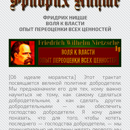
ФРИДРИХ НИЦШЕ
ВОЛЯ К ВЛАСТИ
ОПЫТ ПЕРЕОЦЕНКИ ВСЕХ ЦЕННОСТЕЙ​
[Об идеале моралиста.] Этот трактат
посвящается великой политике добродетели.
Мы предназначили его для тех, кому важно
научиться не тому, как самому сделаться
добродетельным, а как сделать других
добродетельными — как обеспечить
господство добродетели. Я хочу даже
показать, что для того, чтобы хотеть
последнего — господства добродетели, — мы
принципиально не должны желать первого; мы