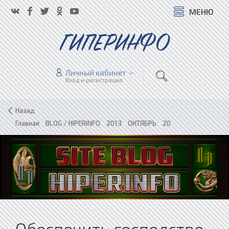
МЕНЮ
ГИПЕРИНФО
Личный кабинет
Вход и регистрация
Назад
Главная
»
BLOG / HIPERINFO
»
2013
»
ОКТЯБРЬ
»
20
Обеспечить господство