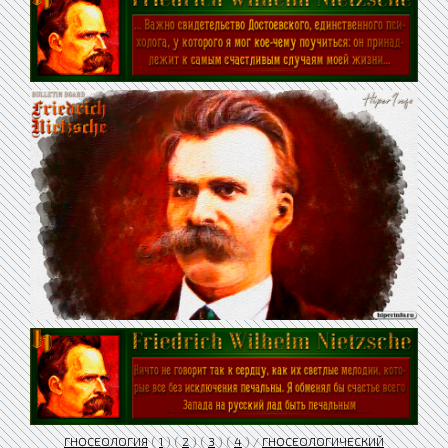
ГНОСЕОЛОГИЯ
(
1
) (
2
) (
3
) (
4
) /
ГНОСЕОЛОГИЧЕСКИЙ