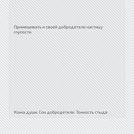
Примешивать к своей добродетели частицу
глупости
Кожа души. Сон добродетели. Тонкость стыда