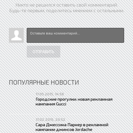
Никто не решился оставить свой комментарий.
Будь-те первым, поделитесь мнением с остальными.
ОТПРАВИТЬ
ПОПУЛЯРНЫЕ НОВОСТИ
17.05.2015, 14:58
Городские прогулки: новая рекламная
кампания Gucci
17.02.2015, 20:52
Сара Джессика Паркер в рекламной
кампании джинсов Jordache