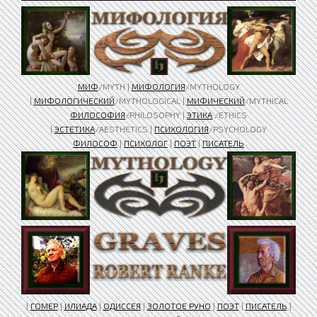
МИФ
/MYTH |
МИФОЛОГИЯ
/MYTHOLOGY
|
МИФОЛОГИЧЕСКИЙ
/MYTHOLOGICAL |
МИФИЧЕСКИЙ
/MYTHICAL
ФИЛОСОФИЯ
/PHILOSOPHY |
ЭТИКА
/ETHICS
|
ЭСТЕТИКА
/AESTHETICS |
ПСИХОЛОГИЯ
/PSYCHOLOGY
ФИЛОСОФ
|
ПСИХОЛОГ
|
ПОЭТ
|
ПИСАТЕЛЬ
|
ГОМЕР
|
ИЛИАДА
|
ОДИССЕЯ
|
ЗОЛОТОЕ РУНО
|
ПОЭТ
|
ПИСАТЕЛЬ
|