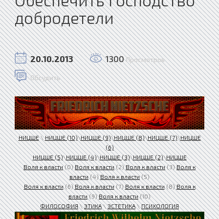
добродетели
20.10.2013
1300
Просмотров
Обсудить
НИЦШЕ
\
НИЦШЕ (10)
\
НИЦШЕ (9)
\
НИЦШЕ (8)
\
НИЦШЕ (7)
\
НИЦШЕ
(6)
НИЦШЕ (5)
\
НИЦШЕ (4)
\
НИЦШЕ (3)
\
НИЦШЕ (2)
\
НИЦШЕ
Воля к власти
(0)
Воля к власти
(2)
Воля к власти
(3)
Воля к
власти
(4)
Воля к власти
(5)
Воля к власти
(6)
Воля к власти
(7)
Воля к власти
(8)
Воля к
власти
(9)
Воля к власти
(10)
ФИЛОСОФИЯ
\
ЭТИКА
\
ЭСТЕТИКА
\
ПСИХОЛОГИЯ