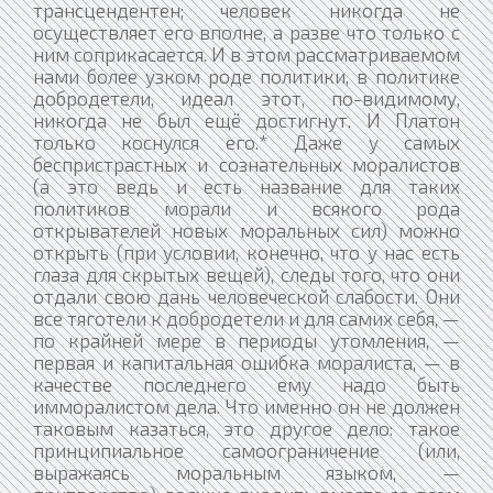
трансцендентен; человек никогда не
осуществляет его вполне, а разве что только с
ним соприкасается. И в этом рассматриваемом
нами более узком роде политики, в политике
добродетели, идеал этот, по-видимому,
никогда не был ещё достигнут. И Платон
только коснулся его.* Даже у самых
беспристрастных и сознательных моралистов
(а это ведь и есть название для таких
политиков морали и всякого рода
открывателей новых моральных сил) можно
открыть (при условии, конечно, что у нас есть
глаза для скрытых вещей), следы того, что они
отдали свою дань человеческой слабости. Они
все тяготели к добродетели и для самих себя, —
по крайней мере в периоды утомления, —
первая и капитальная ошибка моралиста, — в
качестве последнего ему надо быть
имморалистом дела. Что именно он не должен
таковым казаться, это другое дело: такое
принципиальное самоограничение (или,
выражаясь моральным языком, —