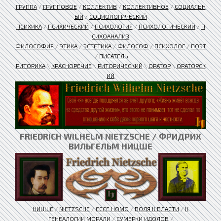
ГРУППА
/
ГРУППОВОЕ
/
КОЛЛЕКТИВ
/
КОЛЛЕКТИВНОЕ
/
СОЦИАЛЬН
ЫЙ
/
СОЦИОЛОГИЧЕСКИЙ
ПСИХИКА
/
ПСИХИЧЕСКИЙ
/
ПСИХОЛОГИЯ
/
ПСИХОЛОГИЧЕСКИЙ
/
П
СИХОАНАЛИЗ
ФИЛОСОФИЯ
/
ЭТИКА
/
ЭСТЕТИКА
/
ФИЛОСОФ
/
ПСИХОЛОГ
/
ПОЭТ
/
ПИСАТЕЛЬ
РИТОРИКА
\
КРАСНОРЕЧИЕ
\
РИТОРИЧЕСКИЙ
\
ОРАТОР
\
ОРАТОРСК
ИЙ
FRIEDRICH WILHELM NIETZSCHE / ФРИДРИХ
ВИЛЬГЕЛЬМ НИЦШЕ
НИЦШЕ
/
NIETZSCHE
/
ЕССЕ HOMO
/
ВОЛЯ К ВЛАСТИ
/
К
ГЕНЕАЛОГИИ МОРАЛИ
/
СУМЕРКИ ИДОЛОВ
/