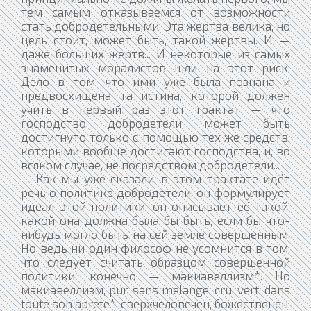
тем самым отказываемся от возможности
стать добродетельными. Эта жертва велика, но
цель стоит, может быть, такой жертвы. И —
даже больших жертв... И некоторые из самых
знаменитых моралистов шли на этот риск.
Дело в том, что ими уже была познана и
предвосхищена та истина, которой должен
учить в первый раз этот трактат — что
господство добродетели может быть
достигнуто только с помощью тех же средств,
которыми вообще достигают господства, и, во
всяком случае, не посредством добродетели...
Как мы уже сказали, в этом трактате идёт
речь о политике добродетели: он формулирует
идеал этой политики, он описывает её такой,
какой она должна была бы быть, если бы что-
нибудь могло быть на сей земле совершенным.
Но ведь ни один философ не усомнится в том,
что следует считать образцом совершенной
политики; конечно — макиавеллизм*. Но
макиавеллизм, pur, sans melange, cru, vert, dans
toute son aprete*, сверхчеловечен, божественен,