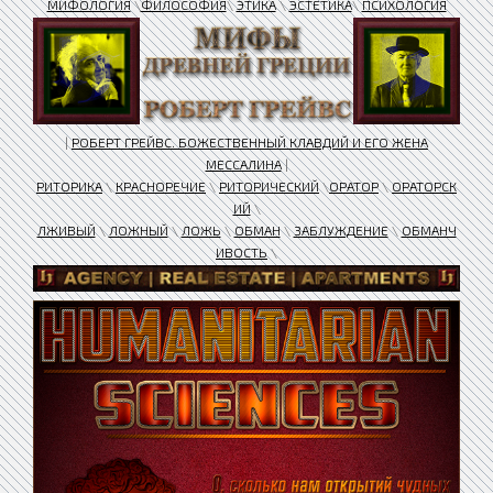
МИФОЛОГИЯ
\
ФИЛОСОФИЯ
\
ЭТИКА
\
ЭСТЕТИКА
\
ПСИХОЛОГИЯ
|
РОБЕРТ ГРЕЙВС. БОЖЕСТВЕННЫЙ КЛАВДИЙ И ЕГО ЖЕНА
МЕССАЛИНА
|
РИТОРИКА
\
КРАСНОРЕЧИЕ
\
РИТОРИЧЕСКИЙ
\
ОРАТОР
\
ОРАТОРСК
ИЙ
\
ЛЖИВЫЙ
\
ЛОЖНЫЙ
\
ЛОЖЬ
\
ОБМАН
\
ЗАБЛУЖДЕНИЕ
\
ОБМАНЧ
ИВОСТЬ
\