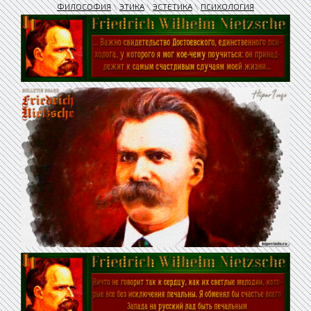
ФИЛОСОФИЯ
\
ЭТИКА
\
ЭСТЕТИКА
\
ПСИХОЛОГИЯ