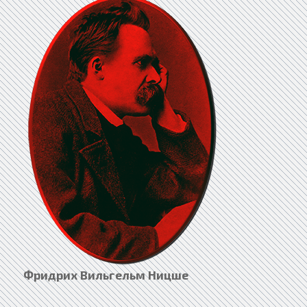
Фридрих Вильгельм Ницше