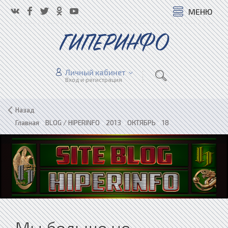
МЕНЮ
ГИПЕРИНФО
Личный кабинет
Вход и регистрация
Назад
Главная
»
BLOG / HIPERINFO
»
2013
»
ОКТЯБРЬ
»
18
Мы больше не