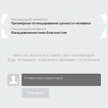
Предыдущий материал
Чрезмерное потенцирование ценности человека
Следующий материал
Фальшивомонетчики благочестия
Никто не решился оставить свой комментарий.
Будь-те первым, поделитесь мнением с остальными.
ОТПРАВИТЬ