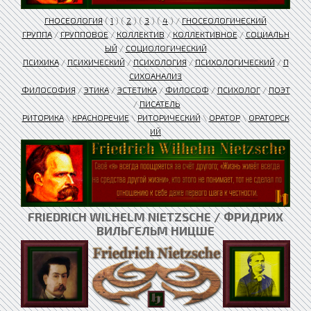
ГНОСЕОЛОГИЯ
(
1
) (
2
) (
3
) (
4
) /
ГНОСЕОЛОГИЧЕСКИЙ
ГРУППА
/
ГРУППОВОЕ
/
КОЛЛЕКТИВ
/
КОЛЛЕКТИВНОЕ
/
СОЦИАЛЬН
ЫЙ
/
СОЦИОЛОГИЧЕСКИЙ
ПСИХИКА
/
ПСИХИЧЕСКИЙ
/
ПСИХОЛОГИЯ
/
ПСИХОЛОГИЧЕСКИЙ
/
П
СИХОАНАЛИЗ
ФИЛОСОФИЯ
/
ЭТИКА
/
ЭСТЕТИКА
/
ФИЛОСОФ
/
ПСИХОЛОГ
/
ПОЭТ
/
ПИСАТЕЛЬ
РИТОРИКА
\
КРАСНОРЕЧИЕ
\
РИТОРИЧЕСКИЙ
\
ОРАТОР
\
ОРАТОРСК
ИЙ
FRIEDRICH WILHELM NIETZSCHE / ФРИДРИХ
ВИЛЬГЕЛЬМ НИЦШЕ