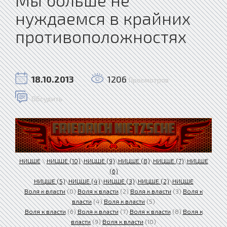
нуждаемся в крайних
противоположностях
18.10.2013
1206
Просмотров
Обсудить
НИЦШЕ
\
НИЦШЕ (10)
\
НИЦШЕ (9)
\
НИЦШЕ (8)
\
НИЦШЕ (7)
\
НИЦШЕ
(6)
НИЦШЕ (5)
\
НИЦШЕ (4)
\
НИЦШЕ (3)
\
НИЦШЕ (2)
\
НИЦШЕ
Воля к власти
(0)
Воля к власти
(2)
Воля к власти
(3)
Воля к
власти
(4)
Воля к власти
(5)
Воля к власти
(6)
Воля к власти
(7)
Воля к власти
(8)
Воля к
власти
(9)
Воля к власти
(10)