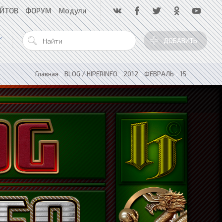
АЙТОВ
ФОРУМ
Модули
ДОБАВИТЬ
Главная
»
BLOG / HIPERINFO
»
2012
»
ФЕВРАЛЬ
»
15