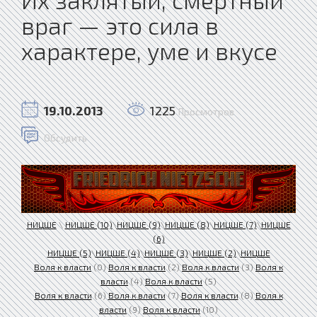
враг — это сила в
характере, уме и вкусе
19.10.2013
1225
Просмотров
Обсудить
НИЦШЕ
\
НИЦШЕ (10)
\
НИЦШЕ (9)
\
НИЦШЕ (8)
\
НИЦШЕ (7)
\
НИЦШЕ
(6)
НИЦШЕ (5)
\
НИЦШЕ (4)
\
НИЦШЕ (3)
\
НИЦШЕ (2)
\
НИЦШЕ
Воля к власти
(0)
Воля к власти
(2)
Воля к власти
(3)
Воля к
власти
(4)
Воля к власти
(5)
Воля к власти
(6)
Воля к власти
(7)
Воля к власти
(8)
Воля к
власти
(9)
Воля к власти
(10)