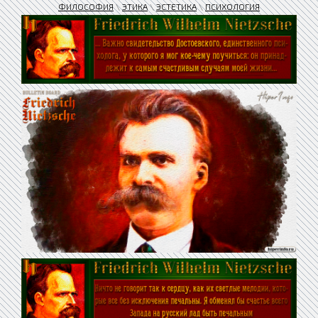
ФИЛОСОФИЯ
\
ЭТИКА
\
ЭСТЕТИКА
\
ПСИХОЛОГИЯ