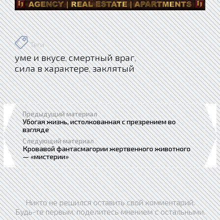
Теги
уме и вкусе
смертный враг
,
,
сила в характере
заклятый
,
Предыдущий материал
Убогая жизнь, истолкованная с презрением во
взгляде
Следующий материал
Кровавой фантасмагории жертвенного животного
— «мистерии»
Никто не решился оставить свой комментарий.
Будь-те первым, поделитесь мнением с остальными.