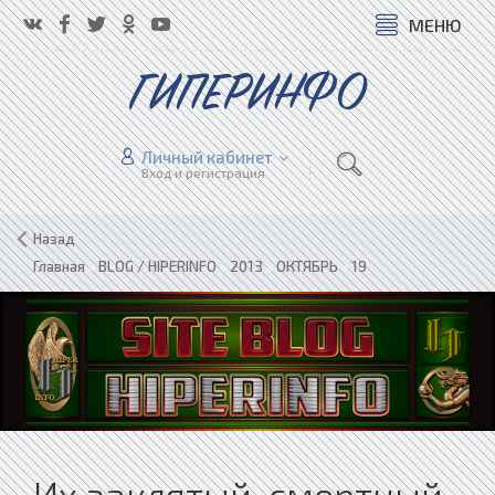
МЕНЮ
ГИПЕРИНФО
Личный кабинет
Вход и регистрация
Назад
Главная
»
BLOG / HIPERINFO
»
2013
»
ОКТЯБРЬ
»
19
Их заклятый, смертный