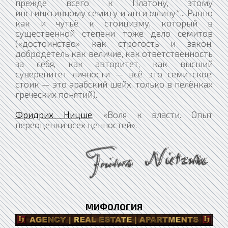
прежде всего к Платону, этому
инстинктивному семиту и антиэллину*... Равно
как и чутьё к стоицизму, который в
существенной степени тоже дело семитов
(«достоинство» как строгость и закон,
добродетель как величие, как ответственность
за себя, как авторитет, как высший
суверенитет личности — всё это семитское:
стоик — это арабский шейх, только в пелёнках
греческих понятий).
Фридрих Ницше
. «Воля к власти. Опыт
переоценки всех ценностей».
МИФОЛОГИЯ