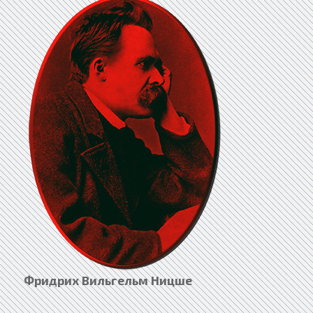
Фридрих Вильгельм Ницше