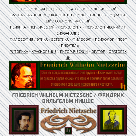
ГНОСЕОЛОГИЯ
(
1
) (
2
) (
3
) (
4
) /
ГНОСЕОЛОГИЧЕСКИЙ
ГРУППА
/
ГРУППОВОЕ
/
КОЛЛЕКТИВ
/
КОЛЛЕКТИВНОЕ
/
СОЦИАЛЬН
ЫЙ
/
СОЦИОЛОГИЧЕСКИЙ
ПСИХИКА
/
ПСИХИЧЕСКИЙ
/
ПСИХОЛОГИЯ
/
ПСИХОЛОГИЧЕСКИЙ
/
П
СИХОАНАЛИЗ
ФИЛОСОФИЯ
/
ЭТИКА
/
ЭСТЕТИКА
/
ФИЛОСОФ
/
ПСИХОЛОГ
/
ПОЭТ
/
ПИСАТЕЛЬ
РИТОРИКА
\
КРАСНОРЕЧИЕ
\
РИТОРИЧЕСКИЙ
\
ОРАТОР
\
ОРАТОРСК
ИЙ
FRIEDRICH WILHELM NIETZSCHE / ФРИДРИХ
ВИЛЬГЕЛЬМ НИЦШЕ