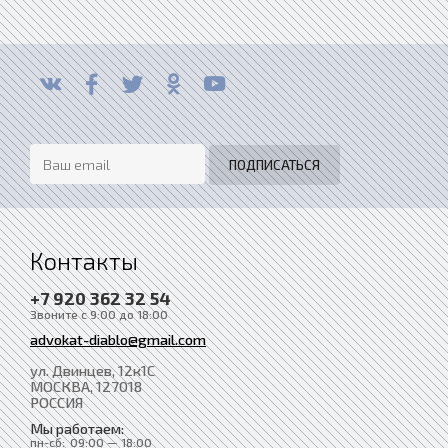
Контакты
+7 920 362 32 54
Звоните с 9:00 до 18:00
advokat-diablo@gmail.com
ул. Двинцев, 12к1С
МОСКВА
, 127018
РОССИЯ
Мы работаем:
пн-сб:
09:00 — 18:00