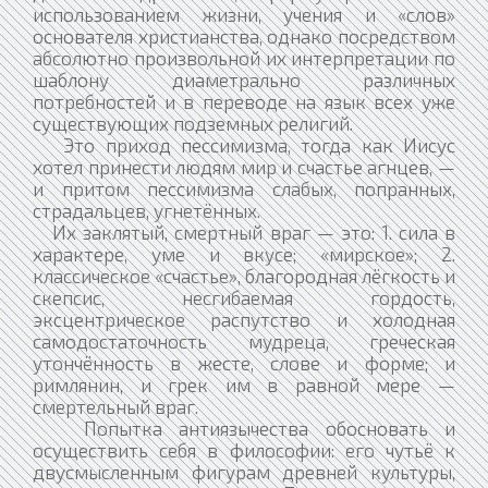
использованием жизни, учения и «слов»
основателя христианства, однако посредством
абсолютно произвольной их интерпретации по
шаблону диаметрально различных
потребностей и в переводе на язык всех уже
существующих подземных религий.
Это приход пессимизма, тогда как Иисус
хотел принести людям мир и счастье агнцев, —
и притом пессимизма слабых, попранных,
страдальцев, угнетённых.
Их заклятый, смертный враг — это: 1. сила в
характере, уме и вкусе; «мирское»; 2.
классическое «счастье», благородная лёгкость и
скепсис, несгибаемая гордость,
эксцентрическое распутство и холодная
самодостаточность мудреца, греческая
утончённость в жесте, слове и форме; и
римлянин, и грек им в равной мере —
смертельный враг.
Попытка антиязычества обосновать и
осуществить себя в философии: его чутьё к
двусмысленным фигурам древней культуры,